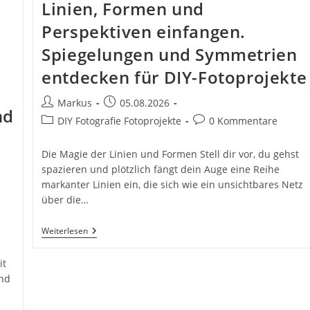
Linien, Formen und
Perspektiven einfangen.
Spiegelungen und Symmetrien
entdecken für DIY-Fotoprojekte
Beitrags-
Beitrag
Markus
05.08.2026
nd
Autor:
veröffentlicht:
Beitrags-
Beitrags-
DIY Fotografie Fotoprojekte
0 Kommentare
Kategorie:
Kommentare:
Die Magie der Linien und Formen Stell dir vor, du gehst
spazieren und plötzlich fängt dein Auge eine Reihe
markanter Linien ein, die sich wie ein unsichtbares Netz
über die…
Linien,
Weiterlesen
Formen
Und
it
Perspektiven
Einfangen.
und
Spiegelungen
Und
Symmetrien