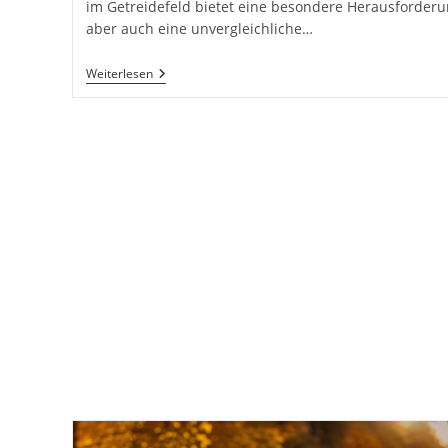
im Getreidefeld bietet eine besondere Herausforderu
aber auch eine unvergleichliche…
Mohn
Weiterlesen
Und
Blumen
Im
Getreidefeld
Fotografieren
Mit
Dem
Smartphone.
Das
Handy
Für
Naturfotos
Passend
Zur
Jeweiligen
Jahreszeit
Inkl.
37
Fototipps
Und
Bildideen