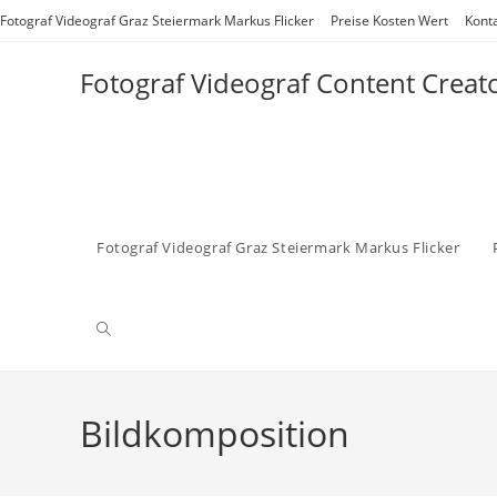
Zum
Fotograf Videograf Graz Steiermark Markus Flicker
Preise Kosten Wert
Kont
Inhalt
springen
Fotograf Videograf Content Creat
Fotograf Videograf Graz Steiermark Markus Flicker
Website-
Suche
Bildkomposition
umschalten