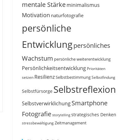
mentale Stärke
minimalismus
Motivation
naturfotografie
persönliche
Entwicklung
persönliches
Wachstum
persönliche weiterentwicklung
Persönlichkeitsentwicklung
Prioritäten
Resilienz
Selbstbestimmung
setzen
Selbstfindung
Selbstreflexion
Selbstfürsorge
Smartphone
Selbstverwirklichung
Fotografie
strategisches Denken
storytelling
Zeitmanagement
stressbewältigung