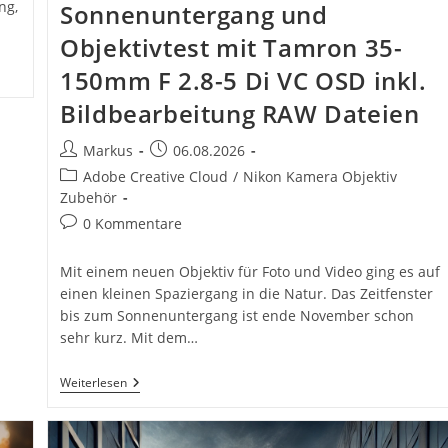
ng,
Sonnenuntergang und
Objektivtest mit Tamron 35-
150mm F 2.8-5 Di VC OSD inkl.
Bildbearbeitung RAW Dateien
Beitrags-
Beitrag
Markus
06.08.2026
Autor:
veröffentlicht:
Beitrags-
Adobe Creative Cloud
/
Nikon Kamera Objektiv
Kategorie:
Zubehör
Beitrags-
0 Kommentare
Kommentare:
Mit einem neuen Objektiv für Foto und Video ging es auf
einen kleinen Spaziergang in die Natur. Das Zeitfenster
bis zum Sonnenuntergang ist ende November schon
sehr kurz. Mit dem…
Fotospaziergang
Weiterlesen
Im
Herbst
Bei
Sonnenuntergang