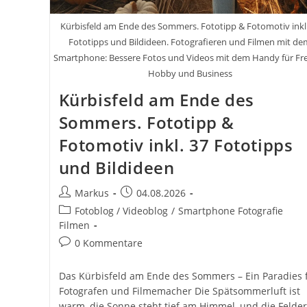
Kürbisfeld am Ende des Sommers. Fototipp & Fotomotiv inkl.
Fototipps und Bildideen. Fotografieren und Filmen mit de
Smartphone: Bessere Fotos und Videos mit dem Handy für Frei
Hobby und Business
Kürbisfeld am Ende des
Sommers. Fototipp &
Fotomotiv inkl. 37 Fototipps
und Bildideen
Beitrags-
Beitrag
Markus
04.08.2026
Autor:
veröffentlicht:
Beitrags-
Fotoblog / Videoblog
/
Smartphone Fotografie
Kategorie:
Filmen
Beitrags-
0 Kommentare
Kommentare:
Das Kürbisfeld am Ende des Sommers – Ein Paradies 
Fotografen und Filmemacher Die Spätsommerluft ist
warm, die Sonne steht tief am Himmel, und die Felder