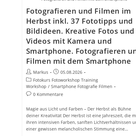
Fotografieren und Filmen im
Herbst inkl. 37 Fototipps und
Bildideen. Kreative Fotos und
Videos mit Kamera und
Smartphone. Fotografieren u
Filmen mit dem Smartphone
Beitrags-
Beitrag
Markus
05.08.2026
Autor:
veröffentlicht:
Beitrags-
Fotokurs Fotoworkshop Training
Kategorie:
Workshop
/
Smartphone Fotografie Filmen
Beitrags-
0 Kommentare
Kommentare:
Magie aus Licht und Farben – Der Herbst als Bühne
deiner Kreativität Der Herbst ist eine Jahreszeit, die m
ihren intensiven Farben, sanften Lichtverhältnissen 
einer gewissen melancholischen Stimmung eine…