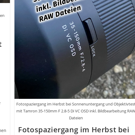
gen
t
e
Fotospaziergang im Herbst bei Sonnenuntergang und Objektivtes
mit Tamron 35-150mm F 2.8-5 Di VC OSD inkl. Bildbearbeitung RA
Dateien
Fotospaziergang im Herbst bei
men