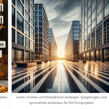
Und
Objektivtest
Mit
Tamron
35-
150mm
F
2.8-
5
Di
VC
OSD
Inkl.
Bildbearbeitung
RAW
Dateien
ideen.
Linien, Formen und Perspektiven einfangen. Spiegelungen und
Symmetrien entdecken für DIY-Fotoprojekte