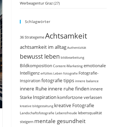
Werbeagentur Graz
(27)
Schlagwörter
Achtsamkeit
36 Strategeme
achtsamkeit im alltag
Authentizität
bewusst leben
bildbearbeitung
Bildkomposition
emotionale
Content-Marketing
Intelligenz
Fotografie-
erfülltes Leben
fotografie
fotografie tipps
Inspiration
innere balance
innere Ruhe
innere ruhe finden
innere
Inspiration
Stärke
komfortzone verlassen
kreative Fotografie
kreative bildgestaltung
Landschaftsfotografie
Lebensfreude
lebensqualität
mentale gesundheit
steigern