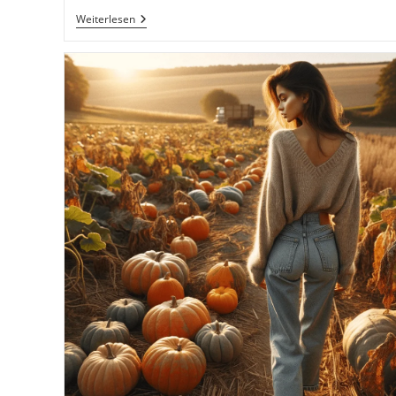
Fotografieren
Weiterlesen
Und
Filmen
Im
Herbst
Inkl.
37
Fototipps
Und
Bildideen.
Kreative
Fotos
Und
Videos
Mit
Kamera
Und
Smartphone.
Fotografieren
Und
Filmen
Mit
Dem
Smartphone