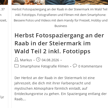
 37
Herbst Fotospaziergang an der Raab in der Steiermark im Wald Teil
m
inkl. Fototipps. Fotografieren und Filmen mit dem Smartphone:
zeit,
Bessere Fotos und Videos mit dem Handy für Freizeit, Hobby und
Business
Herbst Fotospaziergang an der
Raab in der Steiermark im
Wald Teil 2 inkl. Fototipps
Beitrags-
Beitrag
Markus
04.08.2026
Autor:
veröffentlicht:
Beitrags-
Beitrags-
Smartphone Fotografie Filmen
0 Kommentare
Kategorie:
Kommentare:
Der Herbst an der Raab in der Steiermark ist eine
Jahreszeit, die dich mit ihrer Farbenpracht und
mystischen Atmosphäre förmlich einlädt, auf
Entdeckungsreise zu gehen. Ein Spaziergang entlang der
für
Raab,…