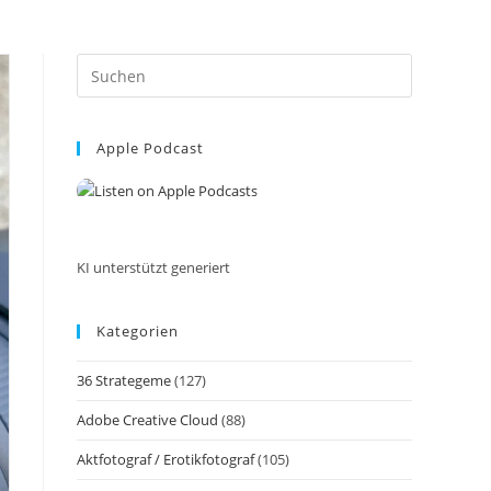
Press
Escape
to
Apple Podcast
close
the
search
panel.
KI unterstützt generiert
Kategorien
36 Strategeme
(127)
Adobe Creative Cloud
(88)
Aktfotograf / Erotikfotograf
(105)