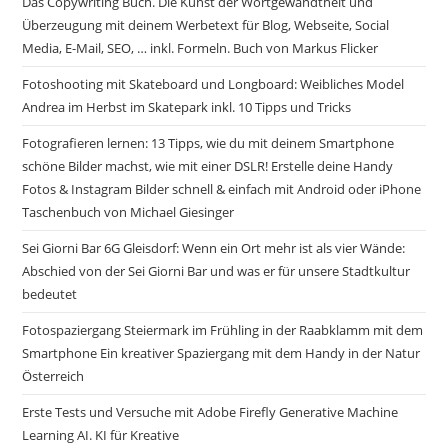
Das Copywriting Buch. Die Kunst der Wortgewandtheit und
Überzeugung mit deinem Werbetext für Blog, Webseite, Social
Media, E-Mail, SEO, … inkl. Formeln. Buch von Markus Flicker
Fotoshooting mit Skateboard und Longboard: Weibliches Model
Andrea im Herbst im Skatepark inkl. 10 Tipps und Tricks
Fotografieren lernen: 13 Tipps, wie du mit deinem Smartphone
schöne Bilder machst, wie mit einer DSLR! Erstelle deine Handy
Fotos & Instagram Bilder schnell & einfach mit Android oder iPhone
Taschenbuch von Michael Giesinger
Sei Giorni Bar 6G Gleisdorf: Wenn ein Ort mehr ist als vier Wände:
Abschied von der Sei Gior­ni Bar und was er für unsere Stadtkultur
bedeutet
Fotospaziergang Steiermark im Frühling in der Raabklamm mit dem
Smartphone Ein kreativer Spaziergang mit dem Handy in der Natur
Österreich
Erste Tests und Versuche mit Adobe Firefly Generative Machine
Learning AI. KI für Kreative