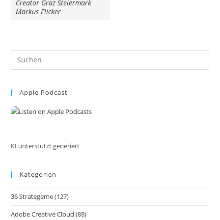
Creator Graz Steiermark
Markus Flicker
Pre
Es
to
Apple Podcast
clo
the
sea
pan
KI unterstützt generiert
Kategorien
36 Strategeme
(127)
Adobe Creative Cloud
(88)