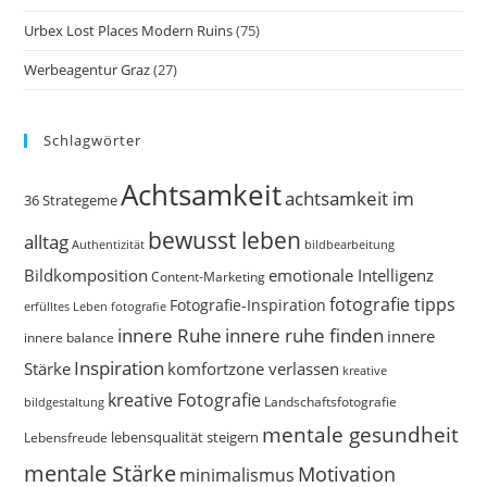
Urbex Lost Places Modern Ruins
(75)
Werbeagentur Graz
(27)
Schlagwörter
Achtsamkeit
achtsamkeit im
36 Strategeme
bewusst leben
alltag
bildbearbeitung
Authentizität
Bildkomposition
emotionale Intelligenz
Content-Marketing
fotografie tipps
Fotografie-Inspiration
erfülltes Leben
fotografie
innere Ruhe
innere ruhe finden
innere
innere balance
Inspiration
Stärke
komfortzone verlassen
kreative
kreative Fotografie
Landschaftsfotografie
bildgestaltung
mentale gesundheit
Lebensfreude
lebensqualität steigern
mentale Stärke
Motivation
minimalismus