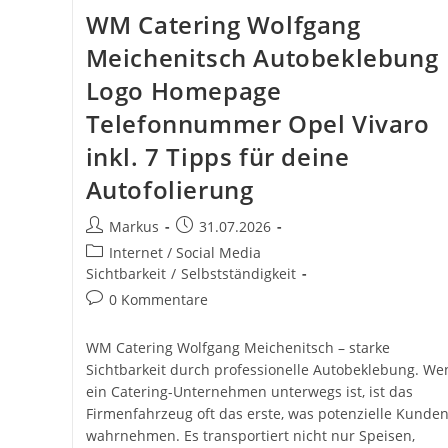
WM Catering Wolfgang
Meichenitsch Autobeklebung
Logo Homepage
Telefonnummer Opel Vivaro
inkl. 7 Tipps für deine
Autofolierung
Beitrags-
Beitrag
Markus
31.07.2026
Autor:
veröffentlicht:
Beitrags-
Internet / Social Media
Kategorie:
Sichtbarkeit
/
Selbstständigkeit
Beitrags-
0 Kommentare
Kommentare:
WM Catering Wolfgang Meichenitsch – starke
Sichtbarkeit durch professionelle Autobeklebung. We
ein Catering-Unternehmen unterwegs ist, ist das
Firmenfahrzeug oft das erste, was potenzielle Kunde
wahrnehmen. Es transportiert nicht nur Speisen,