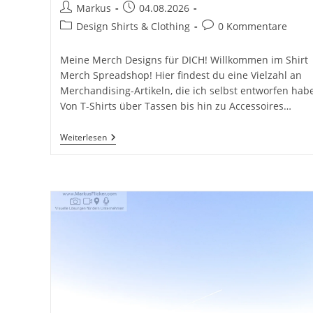
Beitrags-
Beitrag
Markus
04.08.2026
Autor:
veröffentlicht:
Beitrags-
Beitrags-
Design Shirts & Clothing
0 Kommentare
Kategorie:
Kommentare:
Meine Merch Designs für DICH! Willkommen im Shirt
Merch Spreadshop! Hier findest du eine Vielzahl an
Merchandising-Artikeln, die ich selbst entworfen habe
Von T-Shirts über Tassen bis hin zu Accessoires…
T-
Weiterlesen
Shirt
Merch
Design
Shop
Amazon
Spreadshirt
Inkl.
37
Praxisnahe
Tipps
&
Tricks