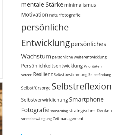
mentale Stärke
minimalismus
Motivation
naturfotografie
persönliche
Entwicklung
persönliches
Wachstum
persönliche weiterentwicklung
Persönlichkeitsentwicklung
Prioritäten
Resilienz
Selbstbestimmung
setzen
Selbstfindung
Selbstreflexion
Selbstfürsorge
Smartphone
Selbstverwirklichung
Fotografie
strategisches Denken
storytelling
Zeitmanagement
stressbewältigung