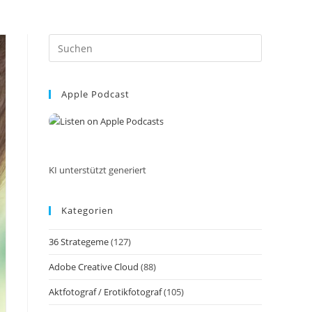
Press
Escape
to
Apple Podcast
close
the
search
panel.
KI unterstützt generiert
Kategorien
36 Strategeme
(127)
Adobe Creative Cloud
(88)
Aktfotograf / Erotikfotograf
(105)