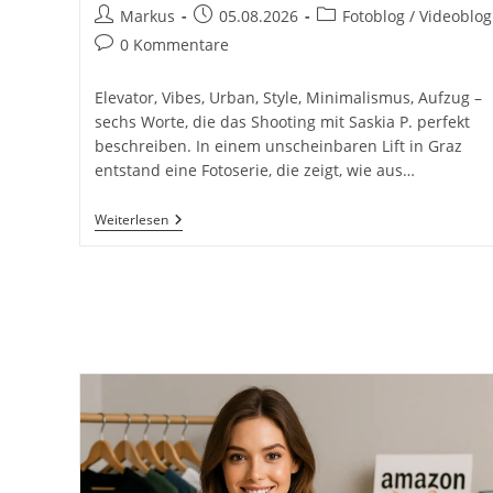
Beitrags-
Beitrag
Beitrags-
Markus
05.08.2026
Fotoblog / Videoblog
Autor:
veröffentlicht:
Kategorie:
Beitrags-
0 Kommentare
Kommentare:
Elevator, Vibes, Urban, Style, Minimalismus, Aufzug –
sechs Worte, die das Shooting mit Saskia P. perfekt
beschreiben. In einem unscheinbaren Lift in Graz
entstand eine Fotoserie, die zeigt, wie aus…
Elevator
Weiterlesen
Vibes
–
Urban
Style
Trifft
Auf
Minimalismus.
Im
Aufzug
Mit
Saskia
P.
Inkl.
37
Detaillierte