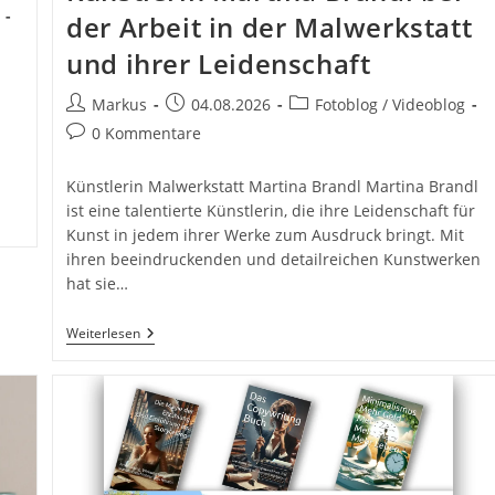
der Arbeit in der Malwerkstatt
und ihrer Leidenschaft
Beitrags-
Beitrag
Beitrags-
Markus
04.08.2026
Fotoblog / Videoblog
Autor:
veröffentlicht:
Kategorie:
Beitrags-
0 Kommentare
Kommentare:
Künstlerin Malwerkstatt Martina Brandl Martina Brandl
ist eine talentierte Künstlerin, die ihre Leidenschaft für
Kunst in jedem ihrer Werke zum Ausdruck bringt. Mit
ihren beeindruckenden und detailreichen Kunstwerken
hat sie…
Persönliche
Weiterlesen
Fotos
Von
Künstlerin
Martina
Brandl
Bei
Der
Arbeit
In