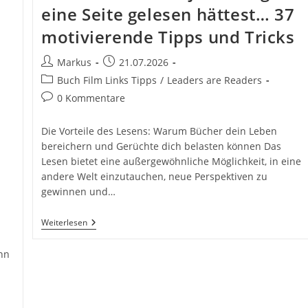
eine Seite gelesen hättest… 37
motivierende Tipps und Tricks
Beitrags-
Beitrag
Markus
21.07.2026
Autor:
veröffentlicht:
Beitrags-
Buch Film Links Tipps
/
Leaders are Readers
Kategorie:
Beitrags-
0 Kommentare
Kommentare:
Die Vorteile des Lesens: Warum Bücher dein Leben
bereichern und Gerüchte dich belasten können Das
Lesen bietet eine außergewöhnliche Möglichkeit, in eine
andere Welt einzutauchen, neue Perspektiven zu
gewinnen und…
Read
Weiterlesen
More
Books!
nn
Lesen
Statt
Gerüchte
n
Und
Über