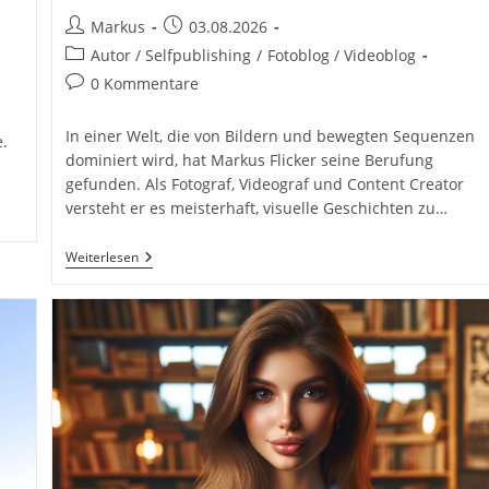
Beitrags-
Beitrag
Markus
03.08.2026
Autor:
veröffentlicht:
Beitrags-
Autor / Selfpublishing
/
Fotoblog / Videoblog
Kategorie:
Beitrags-
0 Kommentare
Kommentare:
In einer Welt, die von Bildern und bewegten Sequenzen
.
dominiert wird, hat Markus Flicker seine Berufung
gefunden. Als Fotograf, Videograf und Content Creator
versteht er es meisterhaft, visuelle Geschichten zu…
Fotograf
Weiterlesen
Videograf
Content
Creator
Autor