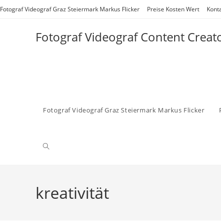
Zum
Fotograf Videograf Graz Steiermark Markus Flicker
Preise Kosten Wert
Kont
Inhalt
springen
Fotograf Videograf Content Creat
Fotograf Videograf Graz Steiermark Markus Flicker
Website-
Suche
kreativität
umschalten