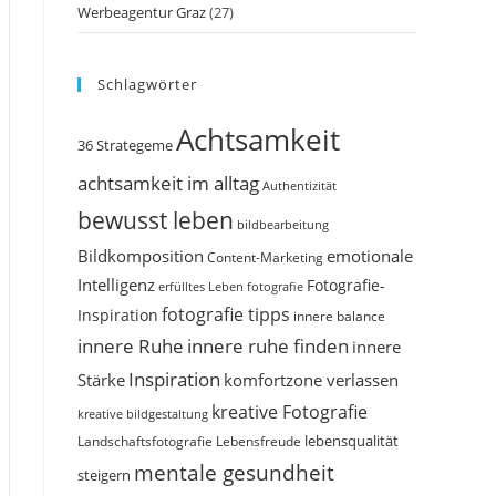
Werbeagentur Graz
(27)
Schlagwörter
Achtsamkeit
36 Strategeme
achtsamkeit im alltag
Authentizität
bewusst leben
bildbearbeitung
Bildkomposition
emotionale
Content-Marketing
Intelligenz
Fotografie-
erfülltes Leben
fotografie
fotografie tipps
Inspiration
innere balance
innere Ruhe
innere ruhe finden
innere
Inspiration
Stärke
komfortzone verlassen
kreative Fotografie
kreative bildgestaltung
Landschaftsfotografie
Lebensfreude
lebensqualität
mentale gesundheit
steigern