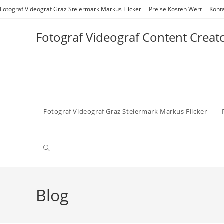
Zum
Fotograf Videograf Graz Steiermark Markus Flicker
Preise Kosten Wert
Kont
Inhalt
springen
Fotograf Videograf Content Creat
Fotograf Videograf Graz Steiermark Markus Flicker
Website-
Suche
Blog
umschalten