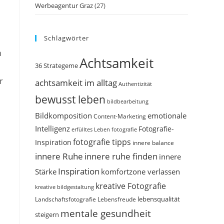
Werbeagentur Graz
(27)
Schlagwörter
n
Achtsamkeit
36 Strategeme
r
achtsamkeit im alltag
Authentizität
bewusst leben
bildbearbeitung
Bildkomposition
emotionale
Content-Marketing
Intelligenz
Fotografie-
erfülltes Leben
fotografie
fotografie tipps
Inspiration
innere balance
innere Ruhe
innere ruhe finden
innere
Inspiration
Stärke
komfortzone verlassen
kreative Fotografie
kreative bildgestaltung
Landschaftsfotografie
Lebensfreude
lebensqualität
mentale gesundheit
steigern