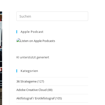
Press
Escape
to
Apple Podcast
close
the
search
panel.
KI unterstützt generiert
Kategorien
36 Strategeme
(127)
Adobe Creative Cloud
(88)
Aktfotograf / Erotikfotograf
(105)