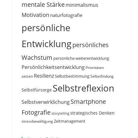
mentale Stärke
minimalismus
Motivation
naturfotografie
persönliche
Entwicklung
persönliches
Wachstum
persönliche weiterentwicklung
Persönlichkeitsentwicklung
Prioritäten
Resilienz
Selbstbestimmung
setzen
Selbstfindung
Selbstreflexion
Selbstfürsorge
Smartphone
Selbstverwirklichung
Fotografie
strategisches Denken
storytelling
Zeitmanagement
stressbewältigung