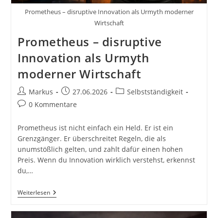
Prometheus – disruptive Innovation als Urmyth moderner
Wirtschaft
Prometheus – disruptive
Innovation als Urmyth
moderner Wirtschaft
Beitrags-
Beitrag
Beitrags-
Markus
27.06.2026
Selbstständigkeit
Autor:
veröffentlicht:
Kategorie:
Beitrags-
0 Kommentare
Kommentare:
Prometheus ist nicht einfach ein Held. Er ist ein
Grenzgänger. Er überschreitet Regeln, die als
unumstößlich gelten, und zahlt dafür einen hohen
Preis. Wenn du Innovation wirklich verstehst, erkennst
du,…
Prometheus
Weiterlesen
–
Disruptive
Innovation