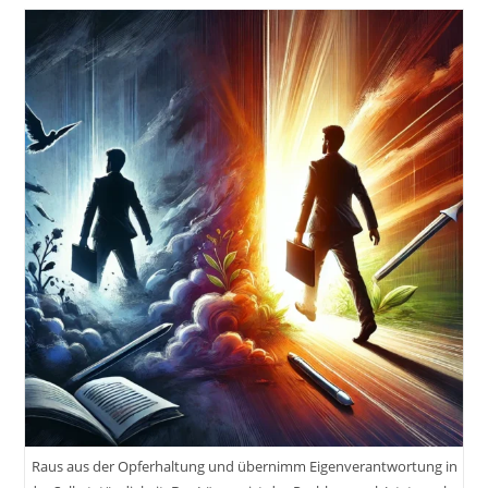
Oder
Nicht:
Der
Weg
Zu
Deinem
Eigenen
Unternehmen.
Jetzt
Mache
Ich
Mich
Selbstständig!
Raus aus der Opferhaltung und übernimm Eigenverantwortung in