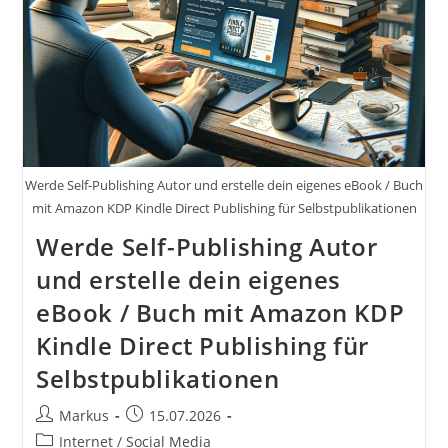
Life-
Balance
Und
Machen
Statt
Jammern
Und
Schluss
Mit
Irgendwann
Inkl.
6
Werde Self-Publishing Autor und erstelle dein eigenes eBook / Buch
Entscheidende
mit Amazon KDP Kindle Direct Publishing für Selbstpublikationen
Moment
Werde Self-Publishing Autor
und erstelle dein eigenes
eBook / Buch mit Amazon KDP
Kindle Direct Publishing für
Selbstpublikationen
Beitrags-
Beitrag
Markus
15.07.2026
Autor:
veröffentlicht:
Beitrags-
Internet / Social Media