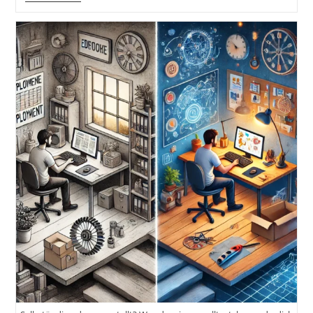
Geschichte
Des
Weihnachtsmannes
Mit
Der
Aktuellen
Gesetzeslage
Inkl.
11
Kreative
Tipps