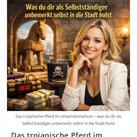
Anpassungsfähigkeit
Zur
Wichtigsten
Kompetenz
Unserer
Zeit
Geworden
Ist
Inkl.
37
Impulse
Für
Unsere
Zeit
Das trojanische Pferd im Unternehmertum – was du dir als
Selbstständiger unbemerkt selbst in die Stadt holst
Das trojanische Pferd im