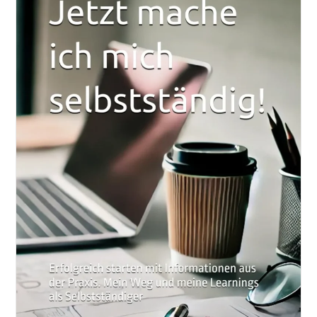
Homepage
Telefonnummer
Opel
Vivaro
Inkl.
7
Tipps
Für
Deine
Autofolierung