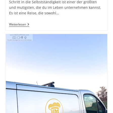
Schritt in die Selbstständigkeit ist einer der größten
und mutigsten, die du im Leben unternehmen kannst.
Es ist eine Reise, die sowohl…
Jetzt
Weiterlesen
Mache
Ich
Mich
Selbstständig!
Erfolgreich
Starten
Mit
Informationen
Aus
Der
Praxis:
Mein
Weg
Und
Meine
Learnings
Als
Selbstständiger