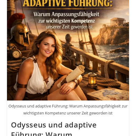
Trägst
Und
Niemand
Merkt,
Wie
Schwer
Es
Wirklich
Ist
Odysseus und adaptive Führung: Warum Anpassungsfähigkeit zur
wichtigsten Kompetenz unserer Zeit geworden ist
Odysseus und adaptive
Führung: Warum