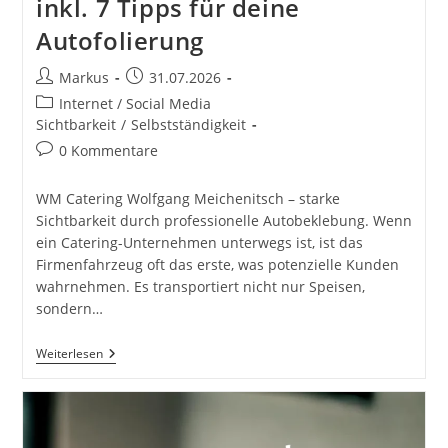
inkl. 7 Tipps für deine
Autofolierung
Beitrags-
Beitrag
Markus
31.07.2026
Autor:
veröffentlicht:
Beitrags-
Internet / Social Media
Kategorie:
Sichtbarkeit
/
Selbstständigkeit
Beitrags-
0 Kommentare
Kommentare:
WM Catering Wolfgang Meichenitsch – starke
Sichtbarkeit durch professionelle Autobeklebung. Wenn
ein Catering-Unternehmen unterwegs ist, ist das
Firmenfahrzeug oft das erste, was potenzielle Kunden
wahrnehmen. Es transportiert nicht nur Speisen,
sondern…
WM
Weiterlesen
Catering
Wolfgang
Meichenitsch
Autobeklebung
Logo