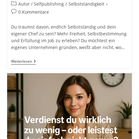
Autor:
veröffentlicht:
Beitrags-
Autor / Selfpublishing
/
Selbstständigkeit
Kategorie:
Beitrags-
0 Kommentare
Kommentare:
Du träumst davon, endlich Selbstständig und dein
eigener Chef zu sein? Mehr Freiheit, Selbstbestimmung
und Erfüllung im Job zu erleben? Du möchtest ein
eigenes Unternehmen gründen, weißt aber nicht, wo…
Jetzt
Weiterlesen
Mache
Ich
Mich
Selbstständig!
Erfolgreich
Starten
Mit
Informationen
Aus
Der
Praxis:
Mein
Weg
Und
Meine