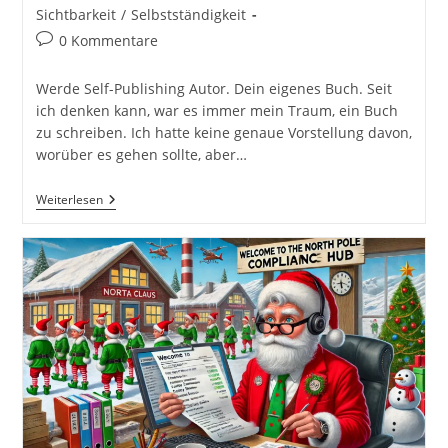
Kategorie:
Sichtbarkeit
/
Selbstständigkeit
Beitrags-
0 Kommentare
Kommentare:
Werde Self-Publishing Autor. Dein eigenes Buch. Seit
ich denken kann, war es immer mein Traum, ein Buch
zu schreiben. Ich hatte keine genaue Vorstellung davon,
worüber es gehen sollte, aber…
Werde
Weiterlesen
Self-
Publishing
Autor
Und
Erstelle
Dein
Eigenes
EBook
/
Buch
Mit
Amazon
KDP
Kindle
Direct