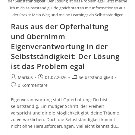
der Selbstständigkeit: Der Lösung ist das Problem egal. Jetzt mache
ich mich selbstständig! Erfolgreich starten mit Informationen aus
der Praxis: Mein Weg und meine Learnings als Selbstständiger
Raus aus der Opferhaltung
und übernimm
Eigenverantwortung in der
Selbstständigkeit: Der Lösung
ist das Problem egal
Beitrags-
Beitrag
Beitrags-
Markus
01.07.2026
Selbstständigkeit
Autor:
veröffentlicht:
Kategorie:
Beitrags-
0 Kommentare
Kommentare:
Eigenverantwortung statt Opferhaltung: Du bist
selbstständig. Ein mutiger Schritt, der Freiheit
verspricht und dir die Möglichkeit gibt, deine Träume
zu verwirklichen. Doch die Selbstständigkeit kommt
nicht ohne Herausforderungen. Vielleicht kennst du…