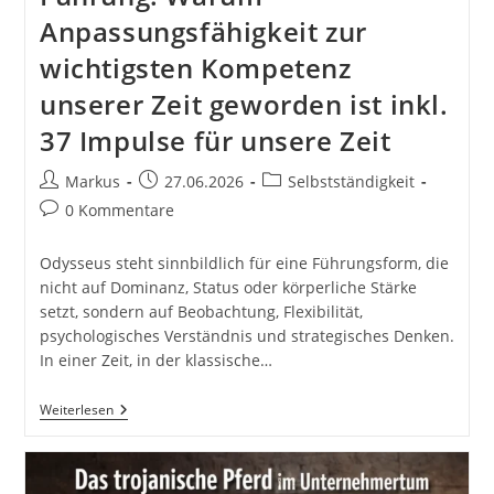
Anpassungsfähigkeit zur
wichtigsten Kompetenz
unserer Zeit geworden ist inkl.
37 Impulse für unsere Zeit
Beitrags-
Beitrag
Beitrags-
Markus
27.06.2026
Selbstständigkeit
Autor:
veröffentlicht:
Kategorie:
Beitrags-
0 Kommentare
Kommentare:
Odysseus steht sinnbildlich für eine Führungsform, die
nicht auf Dominanz, Status oder körperliche Stärke
setzt, sondern auf Beobachtung, Flexibilität,
psychologisches Verständnis und strategisches Denken.
In einer Zeit, in der klassische…
Odysseus
Weiterlesen
Und
Adaptive
Führung:
Warum