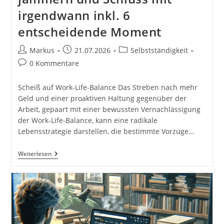
irgendwann inkl. 6
entscheidende Moment
Beitrags-
Beitrag
Beitrags-
Markus
21.07.2026
Selbstständigkeit
Autor:
veröffentlicht:
Kategorie:
Beitrags-
0 Kommentare
Kommentare:
Scheiß auf Work-Life-Balance Das Streben nach mehr
Geld und einer proaktiven Haltung gegenüber der
Arbeit, gepaart mit einer bewussten Vernachlässigung
der Work-Life-Balance, kann eine radikale
Lebensstrategie darstellen, die bestimmte Vorzüge…
Wie
Weiterlesen
Du
Mehr
Geld
Verdienst
Und
Scheiß
Auf
Work-