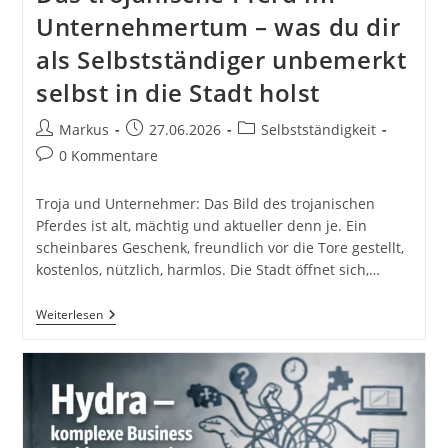
Unternehmertum – was du dir
als Selbstständiger unbemerkt
selbst in die Stadt holst
Beitrags-
Beitrag
Beitrags-
Markus
27.06.2026
Selbstständigkeit
Autor:
veröffentlicht:
Kategorie:
Beitrags-
0 Kommentare
Kommentare:
Troja und Unternehmer: Das Bild des trojanischen
Pferdes ist alt, mächtig und aktueller denn je. Ein
scheinbares Geschenk, freundlich vor die Tore gestellt,
kostenlos, nützlich, harmlos. Die Stadt öffnet sich,…
Das
Weiterlesen
Trojanische
Pferd
Im
Unternehmertum
–
Was
Du
Dir