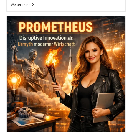
Raus
Weiterlesen
Aus
Der
Opferhaltung
Und
Übernimm
Eigenverantwortung
In
Der
Selbstständigkeit:
Der
Lösung
Ist
Das
Problem
Egal