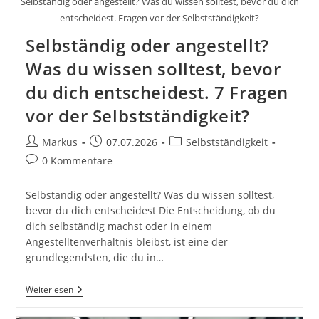
Selbständig oder angestellt? Was du wissen solltest, bevor du dich
entscheidest. Fragen vor der Selbstständigkeit?
Selbständig oder angestellt?
Was du wissen solltest, bevor
du dich entscheidest. 7 Fragen
vor der Selbstständigkeit?
Beitrags-
Beitrag
Beitrags-
Markus
07.07.2026
Selbstständigkeit
Autor:
veröffentlicht:
Kategorie:
Beitrags-
0 Kommentare
Kommentare:
Selbständig oder angestellt? Was du wissen solltest,
bevor du dich entscheidest Die Entscheidung, ob du
dich selbständig machst oder in einem
Angestelltenverhältnis bleibst, ist eine der
grundlegendsten, die du in…
Selbständig
Weiterlesen
Oder
Angestellt?