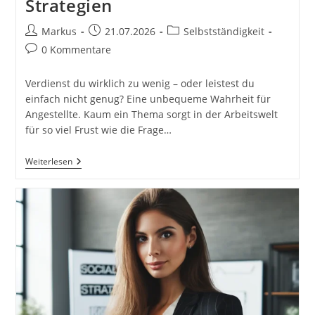
Strategien
Beitrags-
Beitrag
Beitrags-
Markus
21.07.2026
Selbstständigkeit
Autor:
veröffentlicht:
Kategorie:
Beitrags-
0 Kommentare
Kommentare:
Verdienst du wirklich zu wenig – oder leistest du
einfach nicht genug? Eine unbequeme Wahrheit für
Angestellte. Kaum ein Thema sorgt in der Arbeitswelt
für so viel Frust wie die Frage…
Verdienst
Weiterlesen
Du
Wirklich
Zu
Wenig
–
Oder
Leistest
Du
Einfach
Nicht
Genug?
Eine
Unbequeme