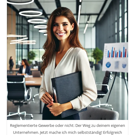
Was
Du
Wissen
Solltest,
Bevor
Du
Dich
Entscheidest.
7
Fragen
Vor
Der
Selbstständigkeit?
Reglementierte Gewerbe oder nicht: Der Weg zu deinem eigenen
Unternehmen. Jetzt mache ich mich selbstständig! Erfolgreich