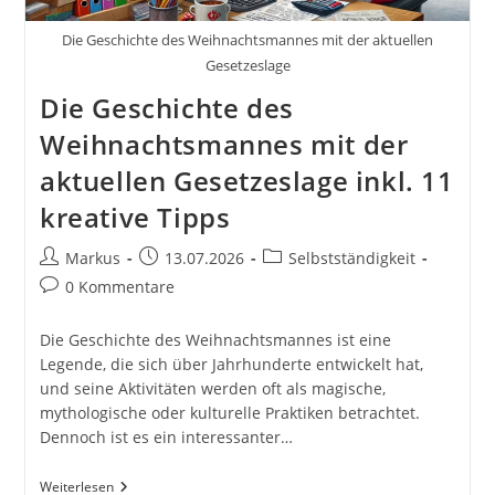
Publishing
Für
Die Geschichte des Weihnachtsmannes mit der aktuellen
Selbstpublikationen
Gesetzeslage
Die Geschichte des
Weihnachtsmannes mit der
aktuellen Gesetzeslage inkl. 11
kreative Tipps
Beitrags-
Beitrag
Beitrags-
Markus
13.07.2026
Selbstständigkeit
Autor:
veröffentlicht:
Kategorie:
Beitrags-
0 Kommentare
Kommentare:
Die Geschichte des Weihnachtsmannes ist eine
Legende, die sich über Jahrhunderte entwickelt hat,
und seine Aktivitäten werden oft als magische,
mythologische oder kulturelle Praktiken betrachtet.
Dennoch ist es ein interessanter…
Die
Weiterlesen