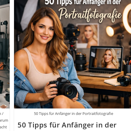
Ich
Will!
Mit
Online-
Verhandlungen
Von
Jack
Nasher
n /
50 Tipps für Anfänger in der Portraitfotografie
Warum
50 Tipps für Anfänger in der
acht