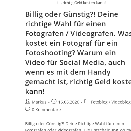
ist, richtig Geld kosten kann!
Billig oder Günstig?! Deine
richtige Wahl für einen
Fotografen / Videografen. Wa
kostet ein Fotograf für ein
Fotoshooting? Warum ein
Video für Social Media, auch
wenn es mit dem Handy
gemacht ist, richtig Geld kost
kann!
Beitrags-
Beitrag
Beitrags-
Markus
16.06.2026
Fotoblog / Videoblog
Autor:
veröffentlicht:
Kategorie:
Beitrags-
0 Kommentare
Kommentare:
Billig oder Günstig?! Deine Richtige Wahl für einen
Fotografen oder Videografen. Die Entscheidung, ob m