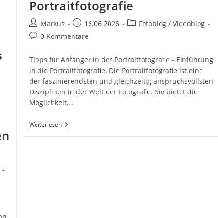
Portraitfotografie
Beitrags-
Beitrag
Beitrags-
Markus
16.06.2026
Fotoblog / Videoblog
Autor:
veröffentlicht:
Kategorie:
Beitrags-
0 Kommentare
Kommentare:
s
Tipps für Anfänger in der Portraitfotografie - Einführung
in die Portraitfotografie. Die Portraitfotografie ist eine
der faszinierendsten und gleichzeitig anspruchsvollsten
Disziplinen in der Welt der Fotografie. Sie bietet die
Möglichkeit,…
50
Weiterlesen
en
Tipps
Für
Anfänger
In
Der
Portraitfotografie
an