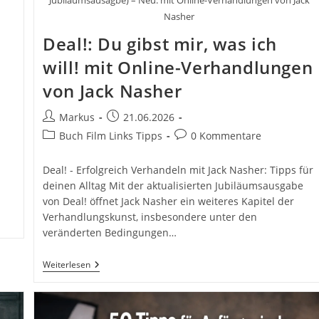
Jubiläumsausagbe) – Neu: mit Online-Verhandlungen von Jack
Nasher
Deal!: Du gibst mir, was ich
will! mit Online-Verhandlungen
von Jack Nasher
Beitrags-
Beitrag
Markus
21.06.2026
Autor:
veröffentlicht:
Beitrags-
Beitrags-
Buch Film Links Tipps
0 Kommentare
Kategorie:
Kommentare:
Deal! - Erfolgreich Verhandeln mit Jack Nasher: Tipps für
deinen Alltag Mit der aktualisierten Jubiläumsausgabe
von Deal! öffnet Jack Nasher ein weiteres Kapitel der
Verhandlungskunst, insbesondere unter den
veränderten Bedingungen…
Deal!:
Weiterlesen
Du
Gibst
Mir,
Was