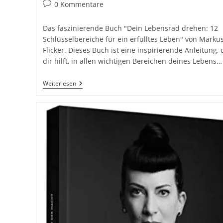
Beitrags-
0 Kommentare
Kommentare:
Das faszinierende Buch "Dein Lebensrad drehen: 12
Schlüsselbereiche für ein erfülltes Leben" von Marku
Flicker. Dieses Buch ist eine inspirierende Anleitung, 
dir hilft, in allen wichtigen Bereichen deines Lebens…
Dein
Weiterlesen
Lebensrad
Drehen:
12
Schlüsselbereiche
Für
Ein
Erfülltes
Leben:
Dein
Schlüssel
Zu
Glück
Und
Erfolg
Buch
Von
Markus