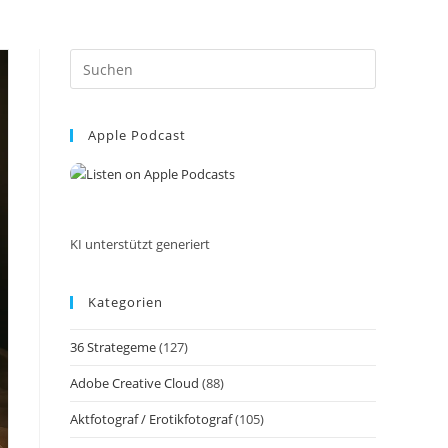
Press
Escape
to
Apple Podcast
close
the
search
panel.
KI unterstützt generiert
Kategorien
36 Strategeme
(127)
Adobe Creative Cloud
(88)
Aktfotograf / Erotikfotograf
(105)