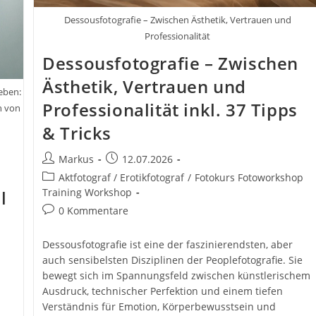
Dessousfotografie – Zwischen Ästhetik, Vertrauen und
Professionalität
Dessousfotografie – Zwischen
Ästhetik, Vertrauen und
Leben:
Professionalität inkl. 37 Tipps
h von
& Tricks
Beitrags-
Beitrag
Markus
12.07.2026
Autor:
veröffentlicht:
Beitrags-
Aktfotograf / Erotikfotograf
/
Fotokurs Fotoworkshop
Kategorie:
Training Workshop
l
Beitrags-
0 Kommentare
Kommentare:
Dessousfotografie ist eine der faszinierendsten, aber
auch sensibelsten Disziplinen der Peoplefotografie. Sie
bewegt sich im Spannungsfeld zwischen künstlerischem
Ausdruck, technischer Perfektion und einem tiefen
Verständnis für Emotion, Körperbewusstsein und