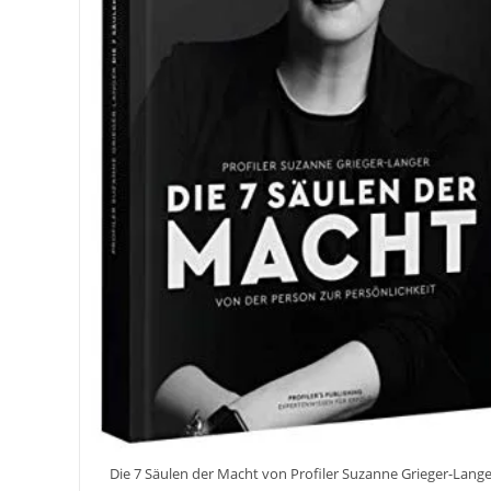
Flicker
Die 7 Säulen der Macht von Profiler Suzanne Grieger-Lang