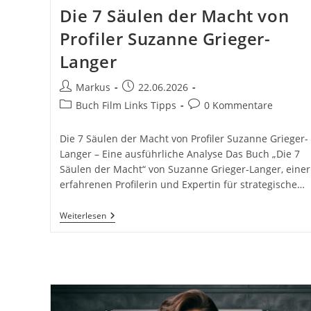
Die 7 Säulen der Macht von
Profiler Suzanne Grieger-
Langer
Beitrags-
Beitrag
Markus
22.06.2026
Autor:
veröffentlicht:
Beitrags-
Beitrags-
Buch Film Links Tipps
0 Kommentare
Kategorie:
Kommentare:
Die 7 Säulen der Macht von Profiler Suzanne Grieger-
Langer – Eine ausführliche Analyse Das Buch „Die 7
Säulen der Macht“ von Suzanne Grieger-Langer, einer
erfahrenen Profilerin und Expertin für strategische…
Die
Weiterlesen
7
Säulen
Der
Macht
Von
Profiler
Suzanne
Grieger-