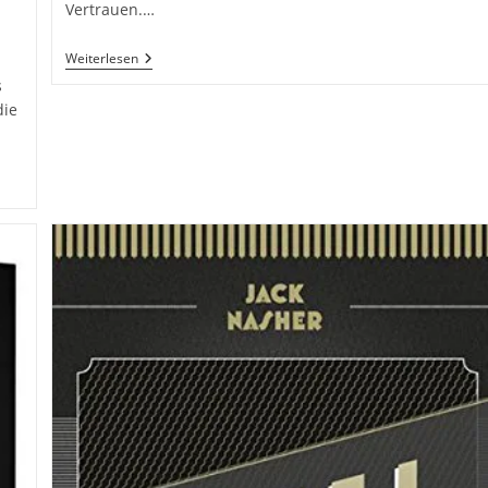
Vertrauen.…
Dessousfotografie
Weiterlesen
–
s
Zwischen
die
Ästhetik,
Vertrauen
Und
Professionalität
Inkl.
37
Tipps
&
Tricks