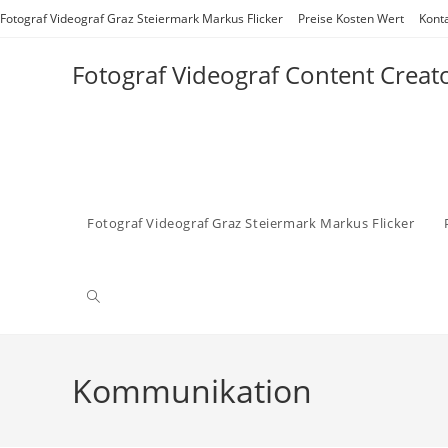
Zum
Fotograf Videograf Graz Steiermark Markus Flicker
Preise Kosten Wert
Kont
Inhalt
springen
Fotograf Videograf Content Creat
Fotograf Videograf Graz Steiermark Markus Flicker
Website-
Suche
Kommunikation
umschalten