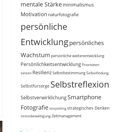
mentale Stärke
minimalismus
Motivation
naturfotografie
persönliche
Entwicklung
persönliches
Wachstum
persönliche weiterentwicklung
Persönlichkeitsentwicklung
Prioritäten
Resilienz
Selbstbestimmung
setzen
Selbstfindung
Selbstreflexion
Selbstfürsorge
Smartphone
Selbstverwirklichung
Fotografie
strategisches Denken
storytelling
Zeitmanagement
stressbewältigung