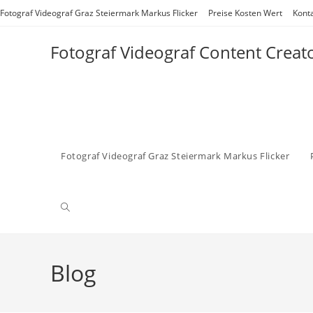
Zum
Fotograf Videograf Graz Steiermark Markus Flicker
Preise Kosten Wert
Kont
Inhalt
springen
Fotograf Videograf Content Creat
Fotograf Videograf Graz Steiermark Markus Flicker
Website-
Suche
Blog
umschalten