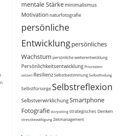
mentale Stärke
minimalismus
Motivation
naturfotografie
persönliche
Entwicklung
persönliches
Wachstum
persönliche weiterentwicklung
Persönlichkeitsentwicklung
Prioritäten
Resilienz
n
Selbstbestimmung
setzen
Selbstfindung
en
Selbstreflexion
Selbstfürsorge
Smartphone
Selbstverwirklichung
Fotografie
strategisches Denken
storytelling
Zeitmanagement
stressbewältigung