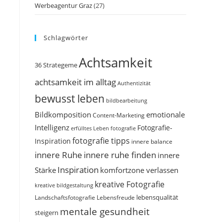
Werbeagentur Graz
(27)
Schlagwörter
Achtsamkeit
36 Strategeme
achtsamkeit im alltag
Authentizität
bewusst leben
bildbearbeitung
Bildkomposition
emotionale
Content-Marketing
Intelligenz
Fotografie-
erfülltes Leben
fotografie
fotografie tipps
Inspiration
innere balance
innere Ruhe
innere ruhe finden
innere
Inspiration
Stärke
komfortzone verlassen
kreative Fotografie
kreative bildgestaltung
Landschaftsfotografie
Lebensfreude
lebensqualität
mentale gesundheit
steigern