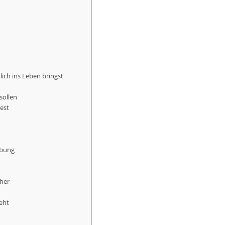
ich ins Leben bringst
sollen
est
rbung
cher
eht