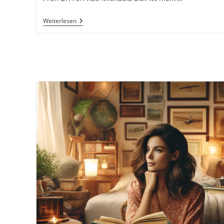
Frauengesundheit
Weiterlesen
Geht
Anders:
Herz,
Blase,
Darm,
Knochen,
Hormone
–
Wie
Der
Weibliche
Körper
Tickt
Und
Wie
Beschwerden
Gezielt
Behandelt
Werden
Können
Von
Prof.
Dr.
Michaela
Döll