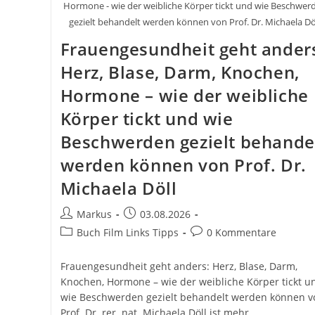
Hormone - wie der weibliche Körper tickt und wie Beschwer
gezielt behandelt werden können von Prof. Dr. Michaela Dö
Frauengesundheit geht ander
Herz, Blase, Darm, Knochen,
Hormone – wie der weibliche
Körper tickt und wie
Beschwerden gezielt behande
werden können von Prof. Dr.
Michaela Döll
Beitrags-
Beitrag
Markus
03.08.2026
Autor:
veröffentlicht:
Beitrags-
Beitrags-
Buch Film Links Tipps
0 Kommentare
Kategorie:
Kommentare:
Frauengesundheit geht anders: Herz, Blase, Darm,
Knochen, Hormone – wie der weibliche Körper tickt u
wie Beschwerden gezielt behandelt werden können v
Prof. Dr. rer. nat. Michaela Döll ist mehr…