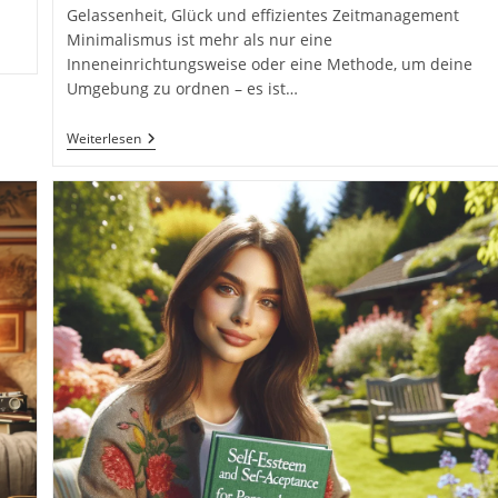
Gelassenheit, Glück und effizientes Zeitmanagement
Minimalismus ist mehr als nur eine
Inneneinrichtungsweise oder eine Methode, um deine
Umgebung zu ordnen – es ist…
Minimalismus
Weiterlesen
Für
Anfänger
-
Der
Praxisguide
Mit
Leichtigkeit-
Die
Besten
Tipps
Für:
Leichter
Leben,
Zufriedenheit,
Gelassenheit,
Glücklich
Sein,
Effizientes
Zeitmanagement
Taschenbuch