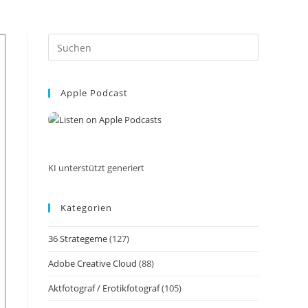
Press
Escape
to
Apple Podcast
close
the
search
panel.
KI unterstützt generiert
Kategorien
36 Strategeme
(127)
Adobe Creative Cloud
(88)
Aktfotograf / Erotikfotograf
(105)