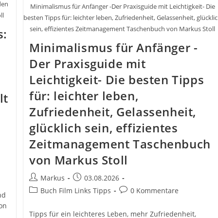
den
Minimalismus für Anfänger -Der Praxisguide mit Leichtigkeit- Die
ll
besten Tipps für: leichter leben, Zufriedenheit, Gelassenheit, glückli
sein, effizientes Zeitmanagement Taschenbuch von Markus Stoll
s:
Minimalismus für Anfänger -
Der Praxisguide mit
Leichtigkeit- Die besten Tipps
für: leichter leben,
lt
Zufriedenheit, Gelassenheit,
glücklich sein, effizientes
Zeitmanagement Taschenbuch
von Markus Stoll
Beitrags-
Beitrag
Markus
03.08.2026
Autor:
veröffentlicht:
Beitrags-
Beitrags-
Buch Film Links Tipps
0 Kommentare
nd
Kategorie:
Kommentare:
on
Tipps für ein leichteres Leben, mehr Zufriedenheit,