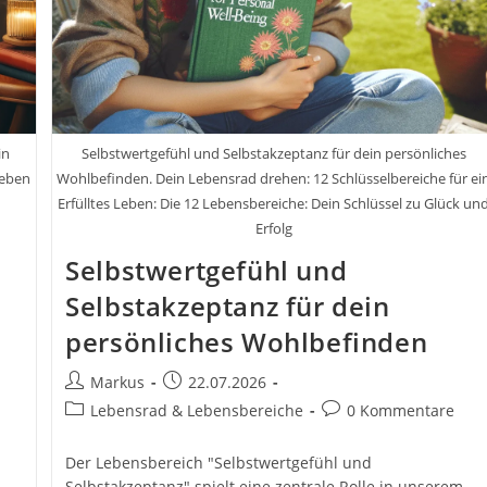
Von
Markus
Stoll
in
Selbstwertgefühl und Selbstakzeptanz für dein persönliches
Leben
Wohlbefinden. Dein Lebensrad drehen: 12 Schlüsselbereiche für ei
Erfülltes Leben: Die 12 Lebensbereiche: Dein Schlüssel zu Glück un
Erfolg
Selbstwertgefühl und
m
Selbstakzeptanz für dein
persönliches Wohlbefinden
Beitrags-
Beitrag
Markus
22.07.2026
Autor:
veröffentlicht:
Beitrags-
Beitrags-
Lebensrad & Lebensbereiche
0 Kommentare
Kategorie:
Kommentare:
Der Lebensbereich "Selbstwertgefühl und
Selbstakzeptanz" spielt eine zentrale Rolle in unserem