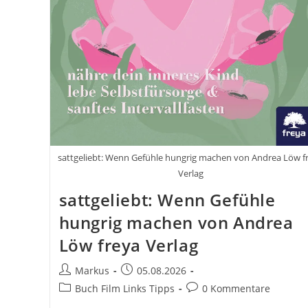
sattgeliebt: Wenn Gefühle hungrig machen von Andrea Löw f
Verlag
sattgeliebt: Wenn Gefühle
hungrig machen von Andrea
Löw freya Verlag
Beitrags-
Beitrag
Markus
05.08.2026
Autor:
veröffentlicht:
Beitrags-
Beitrags-
Buch Film Links Tipps
0 Kommentare
Kategorie:
Kommentare: