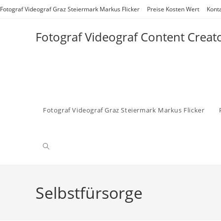
Zum
Fotograf Videograf Graz Steiermark Markus Flicker
Preise Kosten Wert
Kont
Inhalt
springen
Fotograf Videograf Content Creat
Fotograf Videograf Graz Steiermark Markus Flicker
Website-
Suche
Selbstfürsorge
umschalten