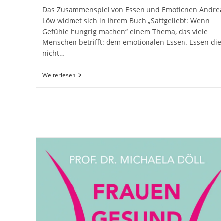
Das Zusammenspiel von Essen und Emotionen Andre
Löw widmet sich in ihrem Buch „Sattgeliebt: Wenn
Gefühle hungrig machen“ einem Thema, das viele
Menschen betrifft: dem emotionalen Essen. Essen die
nicht…
Sattgeliebt:
Weiterlesen
Wenn
Gefühle
Hungrig
Machen
Von
Andrea
Löw
Freya
Verlag