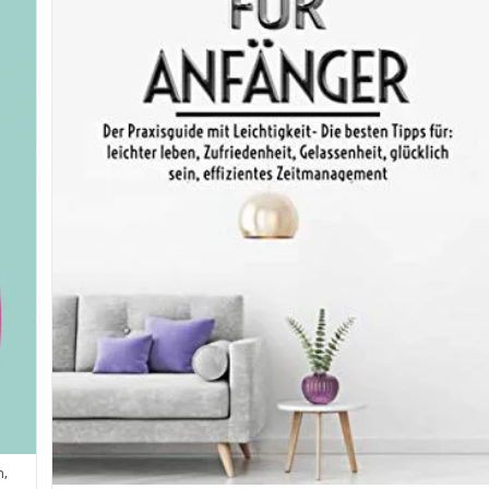
Von
Ryan
Nicodemus
n,