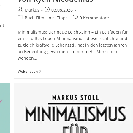
a
Beitrags-
Beitrag
Markus
03.08.2026
Autor:
veröffentlicht:
Beitrags-
Beitrags-
Buch Film Links Tipps
0 Kommentare
Kategorie:
Kommentare:
nt
Minimalismus: Der neue Leicht-Sinn – Ein Leitfaden für
ein erfülltes Leben Minimalismus, dieser schlichte und
zugleich kraftvolle Lebensstil, hat in den letzten Jahren
an Bedeutung gewonnen. Immer mehr Menschen
wenden…
Minimalismus:
Weiterlesen
Der
Neue
Leicht-
Sinn
(Lebenshilfe
Selbstcoaching)
(GU
Mind
&
Soul
Einzeltitel)
Taschenbuch