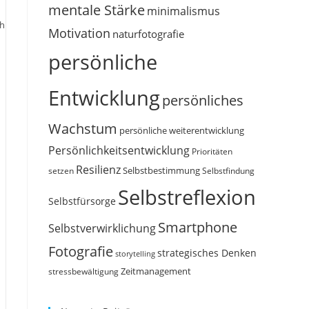
mentale Stärke
minimalismus
ch
Motivation
naturfotografie
persönliche
Entwicklung
persönliches
Wachstum
persönliche weiterentwicklung
Persönlichkeitsentwicklung
Prioritäten
Resilienz
Selbstbestimmung
setzen
Selbstfindung
Selbstreflexion
Selbstfürsorge
Smartphone
Selbstverwirklichung
Fotografie
strategisches Denken
storytelling
Zeitmanagement
stressbewältigung