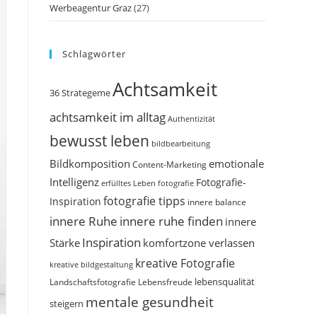
Werbeagentur Graz
(27)
Schlagwörter
Achtsamkeit
36 Strategeme
achtsamkeit im alltag
Authentizität
bewusst leben
bildbearbeitung
Bildkomposition
emotionale
Content-Marketing
Intelligenz
Fotografie-
erfülltes Leben
fotografie
fotografie tipps
Inspiration
innere balance
innere Ruhe
innere ruhe finden
innere
Inspiration
Stärke
komfortzone verlassen
kreative Fotografie
kreative bildgestaltung
Landschaftsfotografie
Lebensfreude
lebensqualität
mentale gesundheit
steigern