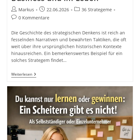
Beitrags-
Beitrag
Beitrags-
Markus
22.06.2026
36 Strategeme
Autor:
veröffentlicht:
Kategorie:
Beitrags-
0 Kommentare
Kommentare:
Die Geschichte des strategischen Denkens ist reich an
fesselnden Narrativen und bewährten Taktiken, die oft
weit über ihre ursprünglichen historischen Kontexte
hinausreichen. Ein bemerkenswertes Beispiel für ein
solches Strategem findet…
Einen
Weiterlesen
Weg
Für
Einen
Angriff
Gegen
Guo
Ausleihen.
36
Strategeme
Für
Deinen
Erfolg
Als