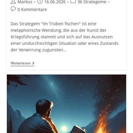
Beitrags-
Beitrag
Beitrags-
Markus
16.06.2026
36 Strategeme
Autor:
veröffentlicht:
Kategorie:
Beitrags-
0 Kommentare
Kommentare:
Das Strategem "Im Trüben fischen" ist eine
metaphorische Wendung, die aus der Kunst der
Kriegsführung stammt und sich auf das Ausnutzen
einer undurchsichtigen Situation oder eines Zustands
der Verwirrung zugunsten…
Im
Weiterlesen
Trüben
Fischen.
36
Strategeme
Für
Deinen
Erfolg
Als
Selbstständiger
Und
Unternehmer