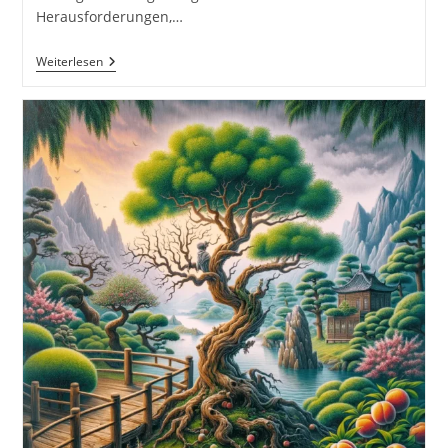
Herausforderungen,…
Die
Weiterlesen
Transformation
Durch
Die
36
Strategeme
Für
Erfolg
Als
Selbstständiger,
Geschäftsführer
Und
Unternehmer