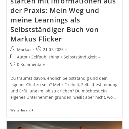
starten mit Informationen aus
der Praxis: Mein Weg und
meine Learnings als
Selbstständiger Buch von
Markus Flicker
Beitrags-
Beitrag
Markus
21.07.2026
Autor:
veröffentlicht:
Beitrags-
Autor / Selfpublishing
/
Selbstständigkeit
Kategorie:
Beitrags-
0 Kommentare
Kommentare:
Du träumst davon, endlich Selbstständig und dein
eigener Chef zu sein? Mehr Freiheit, Selbstbestimmung
und Erfüllung im Job zu erleben? Du möchtest ein
eigenes Unternehmen gründen, weißt aber nicht, wo…
Jetzt
Weiterlesen
Mache
Ich
Mich
Selbstständig!