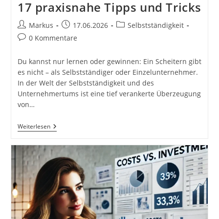
17 praxisnahe Tipps und Tricks
Beitrags-
Beitrag
Beitrags-
Markus
17.06.2026
Selbstständigkeit
Autor:
veröffentlicht:
Kategorie:
Beitrags-
0 Kommentare
Kommentare:
Du kannst nur lernen oder gewinnen: Ein Scheitern gibt
es nicht – als Selbstständiger oder Einzelunternehmer.
In der Welt der Selbstständigkeit und des
Unternehmertums ist eine tief verankerte Überzeugung
von…
Du
Weiterlesen
Kannst
Nur
Lernen
Oder
Gewinnen:
Ein
Scheitern
Gibt
Es
Nicht
–