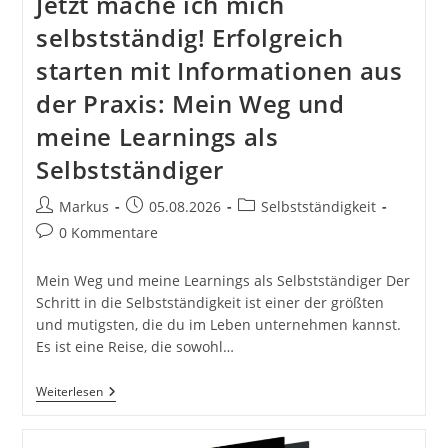
Jetzt mache ich mich
selbstständig! Erfolgreich
starten mit Informationen aus
der Praxis: Mein Weg und
meine Learnings als
Selbstständiger
Beitrags-
Beitrag
Beitrags-
Markus
05.08.2026
Selbstständigkeit
Autor:
veröffentlicht:
Kategorie:
Beitrags-
0 Kommentare
Kommentare:
Mein Weg und meine Learnings als Selbstständiger Der
Schritt in die Selbstständigkeit ist einer der größten
und mutigsten, die du im Leben unternehmen kannst.
Es ist eine Reise, die sowohl…
Jetzt
Weiterlesen
Mache
Ich
Mich