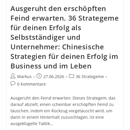
Ausgeruht den erschöpften
Feind erwarten. 36 Strategeme
für deinen Erfolg als
Selbstständiger und
Unternehmer: Chinesische
Strategien für deinen Erfolg im
Business und im Leben
Beitrags-
Beitrag
Beitrags-
Markus
27.06.2026
36 Strategeme
Autor:
veröffentlicht:
Kategorie:
Beitrags-
0 Kommentare
Kommentare:
Ausgeruht den Feind erwarten: Dieses Strategem, das
darauf abzielt, einen scheinbar erschöpften Feind zu
täuschen, indem ein Rückzug vorgetäuscht wird, um
dann in einem Hinterhalt zuzuschlagen, ist eine
ausgeklügelte Taktik…