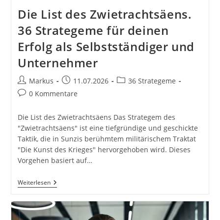
Die List des Zwietrachtsäens.
36 Strategeme für deinen
Erfolg als Selbstständiger und
Unternehmer
Beitrags-
Beitrag
Beitrags-
Markus
11.07.2026
36 Strategeme
Autor:
veröffentlicht:
Kategorie:
Beitrags-
0 Kommentare
Kommentare:
Die List des Zwietrachtsäens Das Strategem des
"Zwietrachtsäens" ist eine tiefgründige und geschickte
Taktik, die in Sunzis berühmtem militärischem Traktat
"Die Kunst des Krieges" hervorgehoben wird. Dieses
Vorgehen basiert auf…
Die
Weiterlesen
List
Des
Zwietrachtsäens.
36