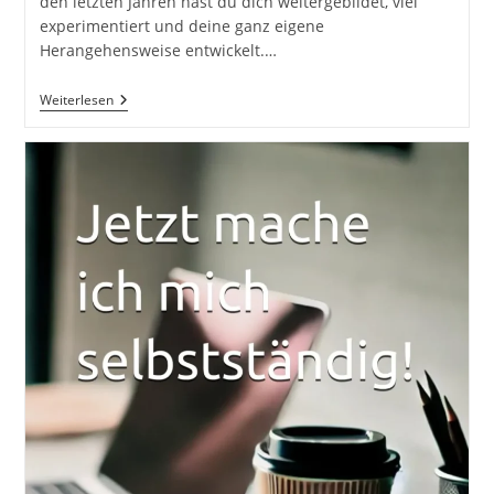
den letzten Jahren hast du dich weitergebildet, viel
experimentiert und deine ganz eigene
Herangehensweise entwickelt.…
Die
Weiterlesen
Experten
Formel
Ist
Die
Anleitung,
Mit
Der
Du
Dein
Wissen
In
Ein
Profitables
Business
Verwandeln
Wirst.
Thomas
Klußmann
Und
Christoph
J.F.
Schreiber