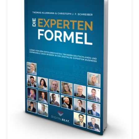
EBook
BUM-
Funnel
Von
Dirk
Kreuter