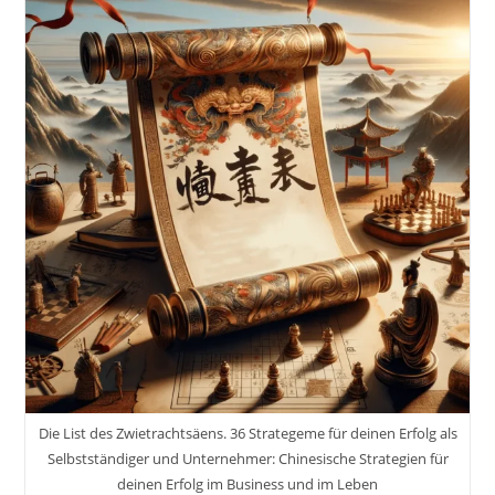
Erfolgreich
Starten
Mit
Informationen
Aus
Der
Praxis:
Mein
Weg
Und
Meine
Learnings
Als
Selbstständiger
Buch
Von
Markus
Flicker
Die List des Zwietrachtsäens. 36 Strategeme für deinen Erfolg als
Selbstständiger und Unternehmer: Chinesische Strategien für
deinen Erfolg im Business und im Leben