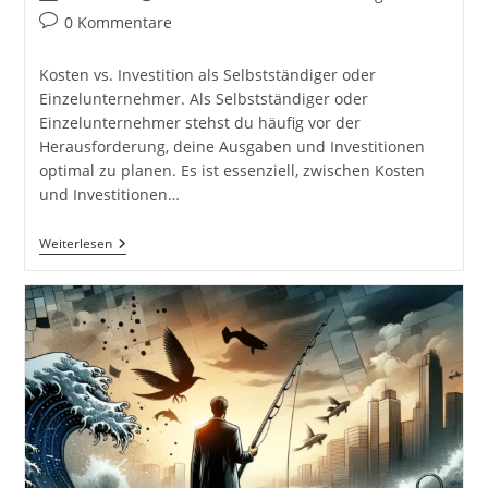
Autor:
veröffentlicht:
Kategorie:
Beitrags-
0 Kommentare
Kommentare:
Kosten vs. Investition als Selbstständiger oder
Einzelunternehmer. Als Selbstständiger oder
Einzelunternehmer stehst du häufig vor der
Herausforderung, deine Ausgaben und Investitionen
optimal zu planen. Es ist essenziell, zwischen Kosten
und Investitionen…
Kosten
Weiterlesen
Vs.
Investition
Als
Selbstständiger
Oder
Einzelunternehmer
Inkl.
37
Tipps
Und
Tricks