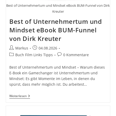
Best of Unternehmertum und Mindset eBook BUM-Funnel von Dirk
Kreuter
Best of Unternehmertum und
Mindset eBook BUM-Funnel
von Dirk Kreuter
Beitrags-
Beitrag
Markus
04.08.2026
Autor:
veröffentlicht:
Beitrags-
Beitrags-
Buch Film Links Tipps
0 Kommentare
Kategorie:
Kommentare:
Best of Unternehmertum und Mindset – Warum dieses
E-Book ein Gamechanger ist Unternehmertum und
Mindset: Es gibt Momente im Leben, in denen du
spürst, dass mehr möglich ist. Du arbeitest…
Best
Weiterlesen
Of
Unternehmertum
Und
Mindset