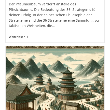
Der Pflaumenbaum verdorrt anstelle des
Pfirsichbaums: Die Bedeutung des 36. Strategems für
deinen Erfolg. In der chinesischen Philosophie der
Strategeme sind die 36 Strategeme eine Sammlung von
taktischen Weisheiten, die…
Der
Weiterlesen
Pflaumenbaum
Verdorrt
Anstelle
Des
Pfirsichbaums.
36
Strategeme
Für
Deinen
Erfolg
Als
Selbstständiger
Und
Unternehmer:
Chinesische
Strategien
Für
Deinen