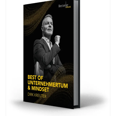
Selbstständig!
Erfolgreich
Starten
Mit
Informationen
Aus
Der
Praxis:
Mein
Weg
Und
Meine
Learnings
Als
Selbstständiger