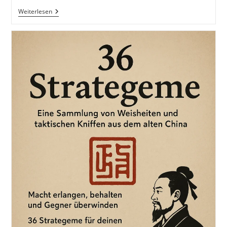
Ausgeruht
Weiterlesen
Den
Erschöpften
Feind
Erwarten.
36
Strategeme
Für
Deinen
Erfolg
Als
Selbstständiger
Und
Unternehmer:
Chinesische
Strategien
Für
Deinen
Erfolg
Im
Business
Und
Im
Leben