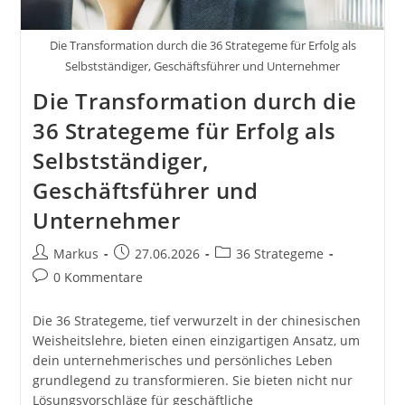
Geschäftsführer
Und
Unternehmer
Die Transformation durch die 36 Strategeme für Erfolg als
Chinesische
Strategien
Selbstständiger, Geschäftsführer und Unternehmer
Für
Die Transformation durch die
Deinen
Erfolg
Im
36 Strategeme für Erfolg als
Business
Und
Selbstständiger,
Im
Leben
Geschäftsführer und
Unternehmer
Beitrags-
Beitrag
Beitrags-
Markus
27.06.2026
36 Strategeme
Autor:
veröffentlicht:
Kategorie:
Beitrags-
0 Kommentare
Kommentare:
Die 36 Strategeme, tief verwurzelt in der chinesischen
Weisheitslehre, bieten einen einzigartigen Ansatz, um
dein unternehmerisches und persönliches Leben
grundlegend zu transformieren. Sie bieten nicht nur
Lösungsvorschläge für geschäftliche