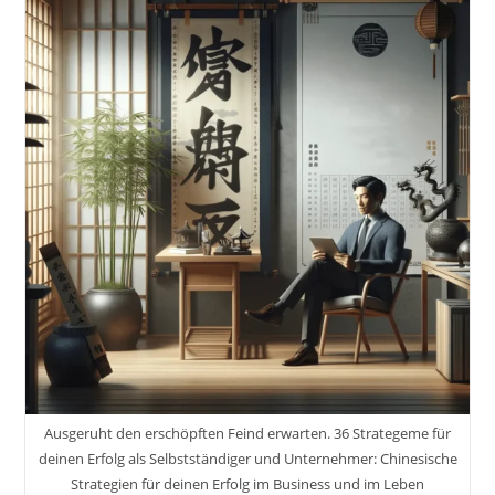
Weg
Zu
Deinem
Eigenen
Unternehmen.
Jetzt
Mache
Ich
Mich
Selbstständig!
Ausgeruht den erschöpften Feind erwarten. 36 Strategeme für
deinen Erfolg als Selbstständiger und Unternehmer: Chinesische
Strategien für deinen Erfolg im Business und im Leben