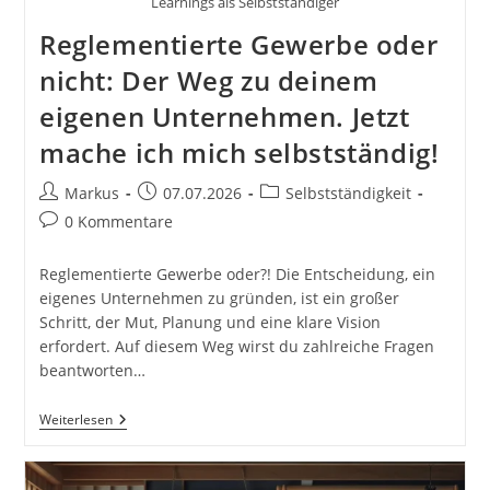
Learnings als Selbstständiger
Reglementierte Gewerbe oder
nicht: Der Weg zu deinem
eigenen Unternehmen. Jetzt
mache ich mich selbstständig!
Beitrags-
Beitrag
Beitrags-
Markus
07.07.2026
Selbstständigkeit
Autor:
veröffentlicht:
Kategorie:
Beitrags-
0 Kommentare
Kommentare:
Reglementierte Gewerbe oder?! Die Entscheidung, ein
eigenes Unternehmen zu gründen, ist ein großer
Schritt, der Mut, Planung und eine klare Vision
erfordert. Auf diesem Weg wirst du zahlreiche Fragen
beantworten…
Reglementierte
Weiterlesen
Gewerbe
Oder
Nicht:
Der