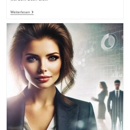
36
Weiterlesen
Strategeme.
Eine
Sammlung
Von
Weisheiten
Und
Taktischen
Kniffen,
Aus
Dem
Alten
China.
Macht
Erlangen,
Behalten
Und
Gegner
Überwinden.
36
Strategeme
Für
Deinen
Erfolg
Als
Selbstständiger,