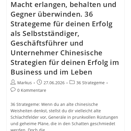
Macht erlangen, behalten und
Gegner überwinden. 36
Strategeme für deinen Erfolg
als Selbstständiger,
Geschäftsführer und
Unternehmer Chinesische
Strategien für deinen Erfolg im
Business und im Leben
Beitrags-
Beitrag
Beitrags-
Markus
27.06.2026
36 Strategeme
Autor:
veröffentlicht:
Kategorie:
Beitrags-
0 Kommentare
Kommentare:
36 Strategeme: Wenn du an alte chinesische
Weisheiten denkst, stellst du dir vielleicht alte
Schlachtfelder vor, Generäle in prunkvollen Rüstungen
und geheime Pläne, die in den Schatten geschmiedet
werden. Doch die…