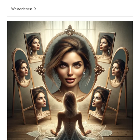
Timelapse
Weiterlesen
Hyperlapse
Mit
Dem
IPhone
/
Android
Smartphone
Oder
Deiner
Kamera
Inkl.
10
Tipps
Für
Timelapse
Fotos