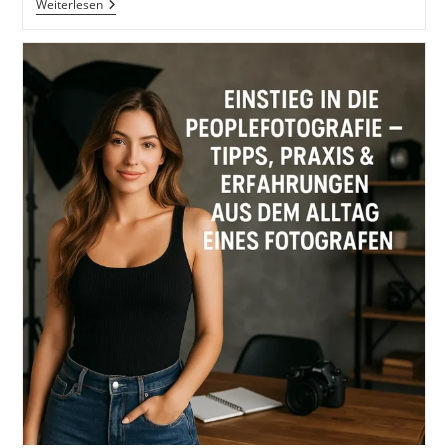
Von
Weiterlesen
Allen
Seiten
Betrachtet:
Die
Macht
Verschiedener
Perspektiven
In
Foto
Und
Video,
Auch
Mit
Dem
Smartphone