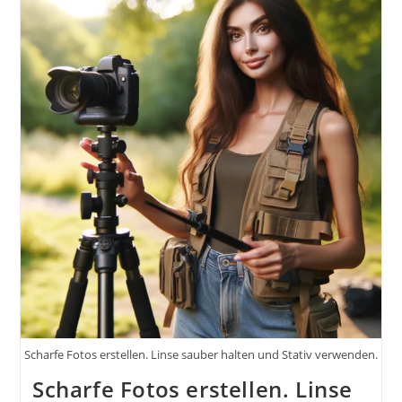
Ein
Leitfaden
Für
Kreative
In
Fotografie
Und
Film
Scharfe Fotos erstellen. Linse sauber halten und Stativ verwenden.
Scharfe Fotos erstellen. Linse