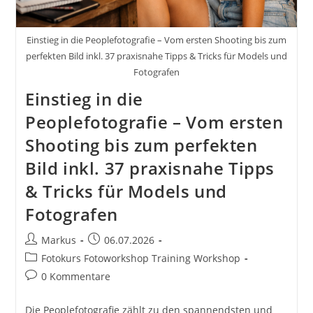
Einstieg in die Peoplefotografie – Vom ersten Shooting bis zum
perfekten Bild inkl. 37 praxisnahe Tipps & Tricks für Models und
Fotografen
Einstieg in die
Peoplefotografie – Vom ersten
Shooting bis zum perfekten
Bild inkl. 37 praxisnahe Tipps
& Tricks für Models und
Fotografen
Beitrags-
Beitrag
Markus
06.07.2026
Autor:
veröffentlicht:
Beitrags-
Fotokurs Fotoworkshop Training Workshop
Kategorie:
Beitrags-
0 Kommentare
Kommentare:
Die Peoplefotografie zählt zu den spannendsten und