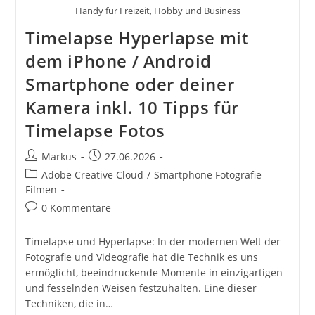
Handy für Freizeit, Hobby und Business
Timelapse Hyperlapse mit
dem iPhone / Android
Smartphone oder deiner
Kamera inkl. 10 Tipps für
Timelapse Fotos
Beitrags-
Beitrag
Markus
27.06.2026
Autor:
veröffentlicht:
Beitrags-
Adobe Creative Cloud
/
Smartphone Fotografie
Kategorie:
Filmen
Beitrags-
0 Kommentare
Kommentare:
Timelapse und Hyperlapse: In der modernen Welt der
Fotografie und Videografie hat die Technik es uns
ermöglicht, beeindruckende Momente in einzigartigen
und fesselnden Weisen festzuhalten. Eine dieser
Techniken, die in…