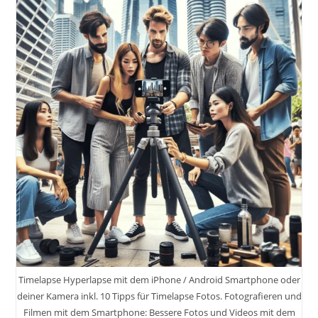
Foto
Und
Video.
Unterschied
Tiefenschärfe
Und
Schärfentiefe.
Zeitraffer-
Und
Zeitlupenaufnahmen.
Kreative
Perspektiven
Und
Winkel.
Nutzung
Von
Filtern
Und
Objektiven.
Timelapse Hyperlapse mit dem iPhone / Android Smartphone oder
deiner Kamera inkl. 10 Tipps für Timelapse Fotos. Fotografieren und
Filmen mit dem Smartphone: Bessere Fotos und Videos mit dem