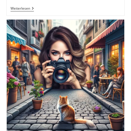
Einstieg
Weiterlesen
In
Die
Peoplefotografie
–
Tipps,
Praxis
&
Erfahrungen
Aus
Dem
Alltag
Eines
Fotografen
Inkl.
37
Praxisnahe
Tipps
Und
Tricks