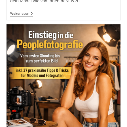
dein Model wie von innen heraus zu…
Die
Weiterlesen
Magie
Des
Gegenlichts
In
Der
Porträtfotografie:
Techniken,
Posing
Und
Lichtgestaltung
Inkl.
37
Tipps
Und
Tricks
Zur
Optimalen
Nutzung
Von
Gegenlicht
In
Der
Porträtfotografie