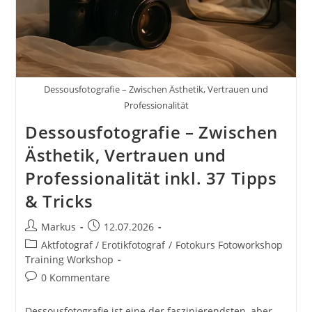
Dessousfotografie – Zwischen Ästhetik, Vertrauen und
Professionalität
Dessousfotografie – Zwischen
Ästhetik, Vertrauen und
Professionalität inkl. 37 Tipps
& Tricks
Beitrags-
Beitrag
Markus
12.07.2026
Autor:
veröffentlicht:
Beitrags-
Aktfotograf / Erotikfotograf
/
Fotokurs Fotoworkshop
Kategorie:
Training Workshop
Beitrags-
0 Kommentare
Kommentare:
Dessousfotografie ist eine der faszinierendsten, aber