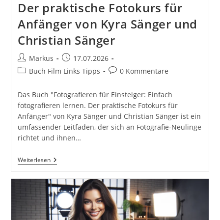
Der praktische Fotokurs für
Anfänger von Kyra Sänger und
Christian Sänger
Beitrags-
Beitrag
Markus
17.07.2026
Autor:
veröffentlicht:
Beitrags-
Beitrags-
Buch Film Links Tipps
0 Kommentare
Kategorie:
Kommentare:
Das Buch "Fotografieren für Einsteiger: Einfach
fotografieren lernen. Der praktische Fotokurs für
Anfänger" von Kyra Sänger und Christian Sänger ist ein
umfassender Leitfaden, der sich an Fotografie-Neulinge
richtet und ihnen…
Fotografieren
Weiterlesen
Für
Einsteiger:
Einfach
Fotografieren
Lernen.
Der
Praktische