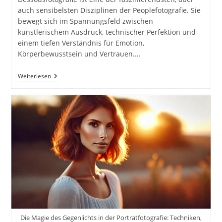
auch sensibelsten Disziplinen der Peoplefotografie. Sie
bewegt sich im Spannungsfeld zwischen
künstlerischem Ausdruck, technischer Perfektion und
einem tiefen Verständnis für Emotion,
Körperbewusstsein und Vertrauen.…
Dessousfotografie
Weiterlesen
–
Zwischen
Ästhetik,
Vertrauen
Und
Professionalität
Inkl.
37
Tipps
&
Tricks
Die Magie des Gegenlichts in der Porträtfotografie: Techniken,