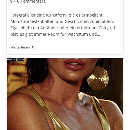
Beitrags-
0 Kommentare
Kommentare:
Fotografie ist eine Kunstform, die es ermöglicht,
Momente festzuhalten und Geschichten zu erzählen.
Egal, ob du ein Anfänger oder ein erfahrener Fotograf
bist, es gibt immer Raum für Wachstum und…
Was
Weiterlesen
Sind
Die
Besten
Themen
Für
Deinen
Fotokurs
Bzw.
Fotoworkshop?
Dein
Fotokurs
Bzw.
Fotoworkshop
Um
Besser
Zu
Werden.