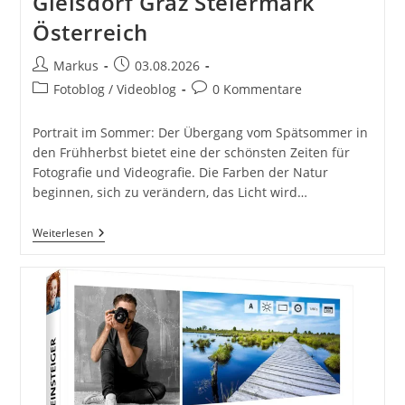
Gleisdorf Graz Steiermark
Österreich
Beitrags-
Beitrag
Markus
03.08.2026
Autor:
veröffentlicht:
Beitrags-
Beitrags-
Fotoblog / Videoblog
0 Kommentare
Kategorie:
Kommentare:
Portrait im Sommer: Der Übergang vom Spätsommer in
den Frühherbst bietet eine der schönsten Zeiten für
Fotografie und Videografie. Die Farben der Natur
beginnen, sich zu verändern, das Licht wird…
Spätsommer
Weiterlesen
Portrait-
Und
Videoaufnahmen:
Perfektes
Licht
Und
Atmosphäre
Female
Model
Frau
Woman