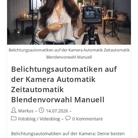
Fotokurs
Für
Anfänger
Von
Kyra
Sänger
Und
Christian
Sänger
Belichtungsautomatiken auf der Kamera Automatik Zeitautomatik
Blendenvorwahl Manuell
Belichtungsautomatiken auf
der Kamera Automatik
Zeitautomatik
Blendenvorwahl Manuell
Beitrags-
Beitrag
Markus
14.07.2026
Autor:
veröffentlicht:
Beitrags-
Beitrags-
Fotoblog / Videoblog
0 Kommentare
Kategorie:
Kommentare:
Belichtungsautomatiken auf der Kamera: Deine besten