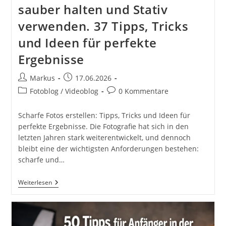
sauber halten und Stativ
verwenden. 37 Tipps, Tricks
und Ideen für perfekte
Ergebnisse
Beitrags-
Beitrag
Markus
17.06.2026
Autor:
veröffentlicht:
Beitrags-
Beitrags-
Fotoblog / Videoblog
0 Kommentare
Kategorie:
Kommentare:
Scharfe Fotos erstellen: Tipps, Tricks und Ideen für
perfekte Ergebnisse. Die Fotografie hat sich in den
letzten Jahren stark weiterentwickelt, und dennoch
bleibt eine der wichtigsten Anforderungen bestehen:
scharfe und…
Scharfe
Weiterlesen
Fotos
Erstellen.
Linse
Sauber
Halten