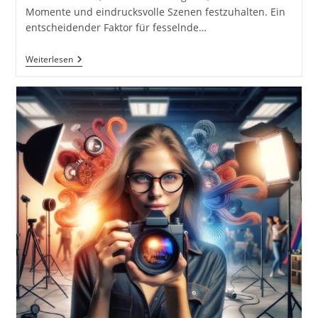
Momente und eindrucksvolle Szenen festzuhalten. Ein
entscheidender Faktor für fesselnde…
Fotos
Weiterlesen
Mit
Tiefe.
Vordergrund,
Mittelgrund
Und
Hintergrund.
Fotografieren
Auf
Augenhöhe
Von
Objekten,
Tieren
Und
Menschen
Inkl.
37
Tipps
Und
Tricks