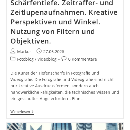
Schärfentiefe. Zeitraffer- und
Zeitlupenaufnahmen. Kreative
Perspektiven und Winkel.
Nutzung von Filtern und
Objektiven.
Beitrags-
Beitrag
Markus
27.06.2026
Autor:
veröffentlicht:
Beitrags-
Beitrags-
Fotoblog / Videoblog
0 Kommentare
Kategorie:
Kommentare:
Die Kunst der Tiefenschärfe in Fotografie und
Videografie. Die Fotografie und Videografie sind nicht
nur kreative Ausdrucksformen, sondern auch
handwerkliche Fähigkeiten, die technisches Wissen und
ein geschultes Auge erfordern. Eine…
Arbeit
Weiterlesen
Mit
Tiefenschärfe
Bei