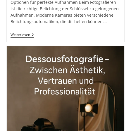
Optionen für perfekte Aufnahmen Beim Fotografieren
ist die richtige Belichtung der Schlüssel zu gelungenen
Aufnahmen. Moderne Kameras bieten verschiedene
Belichtungsautomatiken, die dir helfen können,…
Belichtungsautomatiken
Weiterlesen
Auf
Der
Kamera
Automatik
Zeitautomatik
Blendenvorwahl
Manuell