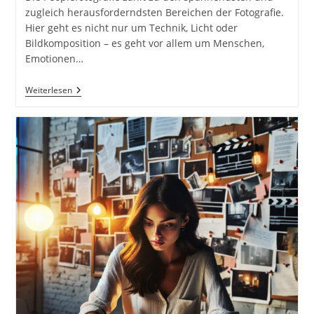
zugleich herausforderndsten Bereichen der Fotografie.
Hier geht es nicht nur um Technik, Licht oder
Bildkomposition – es geht vor allem um Menschen,
Emotionen…
Einstieg
Weiterlesen
In
Die
Peoplefotografie
–
Vom
Ersten
Shooting
Bis
Zum
Perfekten
Bild
Inkl.
37
Praxisnahe
Tipps
&
Tricks
Für
Models