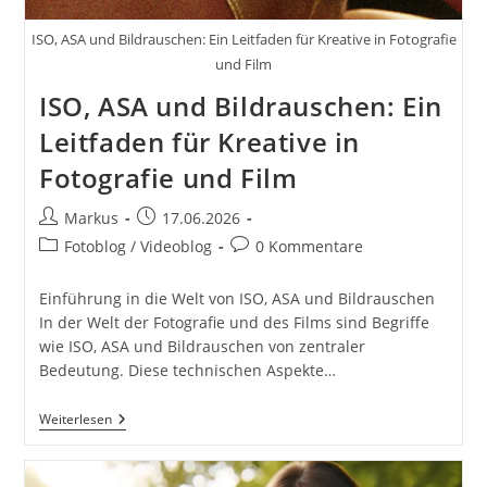
ISO, ASA und Bildrauschen: Ein Leitfaden für Kreative in Fotografie
und Film
ISO, ASA und Bildrauschen: Ein
Leitfaden für Kreative in
Fotografie und Film
Beitrags-
Beitrag
Markus
17.06.2026
Autor:
veröffentlicht:
Beitrags-
Beitrags-
Fotoblog / Videoblog
0 Kommentare
Kategorie:
Kommentare:
Einführung in die Welt von ISO, ASA und Bildrauschen
In der Welt der Fotografie und des Films sind Begriffe
wie ISO, ASA und Bildrauschen von zentraler
Bedeutung. Diese technischen Aspekte…
ISO,
Weiterlesen
ASA
Und
Bildrauschen: