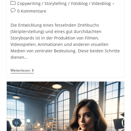
Autor:
veröffentlicht:
Beitrags-
Copywriting / Storytelling
/
Fotoblog / Videoblog
Kategorie:
Beitrags-
0 Kommentare
Kommentare:
Die Entwicklung eines fesselnden Drehbuchs
(Skripterstellung) und eines gut durchdachten
Storyboards ist in der Produktion von Filmen,
Videospielen, Animationen und anderen visuellen
Medien von zentraler Bedeutung. Diese beiden Schritte
dienen…
Skripterstellung
Weiterlesen
Und
Storyboarding
In
Der
Produktion
Von
Filmen,
Videospielen,
Animationen
Und
Anderen
Visuellen