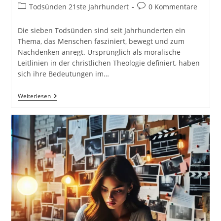
Autor:
veröffentlicht:
Beitrags-
Beitrags-
Todsünden 21ste Jahrhundert
0 Kommentare
Kategorie:
Kommentare:
Die sieben Todsünden sind seit Jahrhunderten ein
Thema, das Menschen fasziniert, bewegt und zum
Nachdenken anregt. Ursprünglich als moralische
Leitlinien in der christlichen Theologie definiert, haben
sich ihre Bedeutungen im…
Die
Weiterlesen
Sieben
Todsünden
Heute:
Eine
Moderne
Betrachtung
Inkl.
Lösungsvorschläge
Inkl.
37
Tipps
Und
Tricks