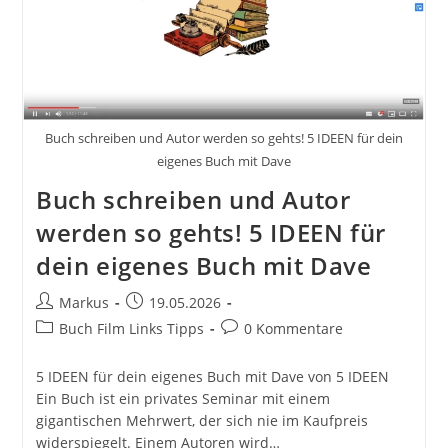
Eine
Einführung
Ins
Storytelling
Buch schreiben und Autor werden so gehts! 5 IDEEN für dein
eigenes Buch mit Dave
Buch schreiben und Autor
werden so gehts! 5 IDEEN für
dein eigenes Buch mit Dave
Beitrags-
Beitrag
Markus
19.05.2026
Autor:
veröffentlicht:
Beitrags-
Beitrags-
Buch Film Links Tipps
0 Kommentare
Kategorie:
Kommentare:
5 IDEEN für dein eigenes Buch mit Dave von 5 IDEEN
Ein Buch ist ein privates Seminar mit einem
gigantischen Mehrwert, der sich nie im Kaufpreis
widerspiegelt. Einem Autoren wird…