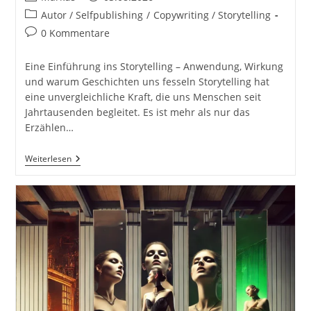
Autor:
veröffentlicht:
Beitrags-
Autor / Selfpublishing
/
Copywriting / Storytelling
Kategorie:
Beitrags-
0 Kommentare
Kommentare:
Eine Einführung ins Storytelling – Anwendung, Wirkung
und warum Geschichten uns fesseln Storytelling hat
eine unvergleichliche Kraft, die uns Menschen seit
Jahrtausenden begleitet. Es ist mehr als nur das
Erzählen…
Die
Weiterlesen
Magie
Der
Erzählung,
Eine
Einführung
Ins
Storytelling.
Anwendung,
Wirkung
Und
Warum
Geschichten
Uns