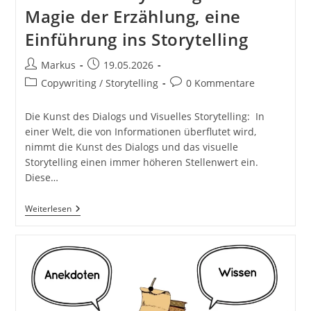
Magie der Erzählung, eine
Einführung ins Storytelling
Beitrags-
Beitrag
Markus
19.05.2026
Autor:
veröffentlicht:
Beitrags-
Beitrags-
Copywriting / Storytelling
0 Kommentare
Kategorie:
Kommentare:
Die Kunst des Dialogs und Visuelles Storytelling: In
einer Welt, die von Informationen überflutet wird,
nimmt die Kunst des Dialogs und das visuelle
Storytelling einen immer höheren Stellenwert ein.
Diese…
Die
Weiterlesen
Kunst
Des
Dialogs.
Visuelles
Storytelling.
Die
Magie
Der
Erzählung,