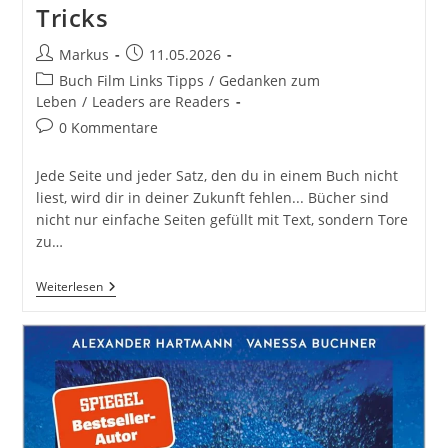
Tricks
Beitrags-
Beitrag
Markus
11.05.2026
Autor:
veröffentlicht:
Beitrags-
Buch Film Links Tipps
/
Gedanken zum
Kategorie:
Leben
/
Leaders are Readers
Beitrags-
0 Kommentare
Kommentare:
Jede Seite und jeder Satz, den du in einem Buch nicht
liest, wird dir in deiner Zukunft fehlen... Bücher sind
nicht nur einfache Seiten gefüllt mit Text, sondern Tore
zu…
Jede
Weiterlesen
Seite
Und
Jeden
Satz
Welche
Du
In
Einem
Buch
Nicht