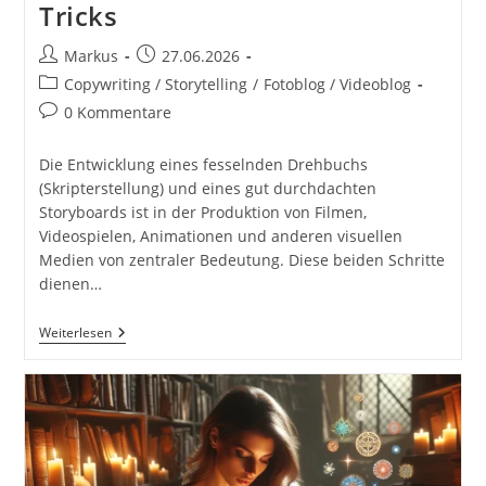
Tricks
Beitrags-
Beitrag
Markus
27.06.2026
Autor:
veröffentlicht:
Beitrags-
Copywriting / Storytelling
/
Fotoblog / Videoblog
Kategorie:
Beitrags-
0 Kommentare
Kommentare:
Die Entwicklung eines fesselnden Drehbuchs
(Skripterstellung) und eines gut durchdachten
Storyboards ist in der Produktion von Filmen,
Videospielen, Animationen und anderen visuellen
Medien von zentraler Bedeutung. Diese beiden Schritte
dienen…
Skripterstellung
Weiterlesen
Und
Storyboarding
In
Der
Produktion
Von
Filmen,
Videospielen,