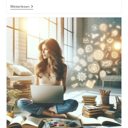
Strukturen
Weiterlesen
Und
Muster
Im
Storytelling.
Charakterentwicklung
Und
-
Tiefe.
Die
Bedeutung
Des
Konflikts.
Die
Magie
Der
Erzählung,
Eine
Einführung
Ins
Storytelling.
Anwendung,
Wirkung
Und
Warum
Geschichten
Uns