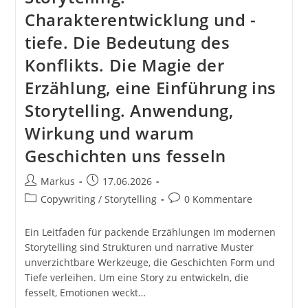
Charakterentwicklung und -
tiefe. Die Bedeutung des
Konflikts. Die Magie der
Erzählung, eine Einführung ins
Storytelling. Anwendung,
Wirkung und warum
Geschichten uns fesseln
Beitrags-
Beitrag
Markus
17.06.2026
Autor:
veröffentlicht:
Beitrags-
Beitrags-
Copywriting / Storytelling
0 Kommentare
Kategorie:
Kommentare:
Ein Leitfaden für packende Erzählungen Im modernen
Storytelling sind Strukturen und narrative Muster
unverzichtbare Werkzeuge, die Geschichten Form und
Tiefe verleihen. Um eine Story zu entwickeln, die
fesselt, Emotionen weckt…