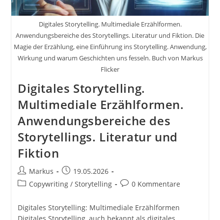
Digitales Storytelling. Multimediale Erzählformen.
Anwendungsbereiche des Storytellings. Literatur und Fiktion. Die
Magie der Erzählung, eine Einführung ins Storytelling. Anwendung,
Wirkung und warum Geschichten uns fesseln. Buch von Markus
Flicker
Digitales Storytelling.
Multimediale Erzählformen.
Anwendungsbereiche des
Storytellings. Literatur und
Fiktion
Beitrags-
Beitrag
Markus
19.05.2026
Autor:
veröffentlicht:
Beitrags-
Beitrags-
Copywriting / Storytelling
0 Kommentare
Kategorie:
Kommentare:
Digitales Storytelling: Multimediale Erzählformen
Digitales Storytelling, auch bekannt als digitales