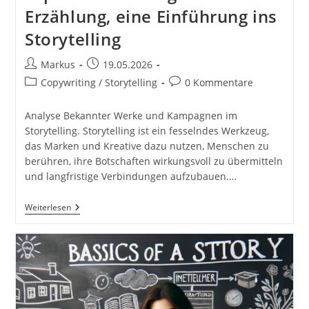
Erzählung, eine Einführung ins
Storytelling
Beitrags-
Beitrag
Markus
19.05.2026
Autor:
veröffentlicht:
Beitrags-
Beitrags-
Copywriting / Storytelling
0 Kommentare
Kategorie:
Kommentare:
Analyse Bekannter Werke und Kampagnen im
Storytelling. Storytelling ist ein fesselndes Werkzeug,
das Marken und Kreative dazu nutzen, Menschen zu
berühren, ihre Botschaften wirkungsvoll zu übermitteln
und langfristige Verbindungen aufzubauen.…
Analyse
Weiterlesen
Bekannter
Werke
Und
Kampagnen.
Interviews
Mit
Autoren
Und
Storytelling-