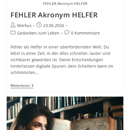
FEHLER Akronym HELFER
FEHLER Akronym HELFER
Beitrags-
Beitrag
Markus
23.06.2026
Autor:
veröffentlicht:
Beitrags-
Beitrags-
Gedanken zum Leben
0 Kommentare
Kategorie:
Kommentare:
Fehler als Helfer in einer überfordernden Welt. Du
lebst in einer Zeit, in der alles schneller, lauter und
sichtbarer geworden ist. Deine Entscheidungen
hinterlassen digitale Spuren, dein Scheitern kann im
schlimmsten…
FEHLER
Weiterlesen
Akronym
HELFER