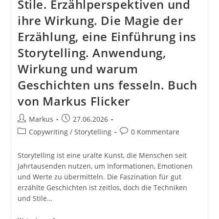
Stile. Erzählperspektiven und
ihre Wirkung. Die Magie der
Erzählung, eine Einführung ins
Storytelling. Anwendung,
Wirkung und warum
Geschichten uns fesseln. Buch
von Markus Flicker
Beitrags-
Beitrag
Markus
27.06.2026
Autor:
veröffentlicht:
Beitrags-
Beitrags-
Copywriting / Storytelling
0 Kommentare
Kategorie:
Kommentare:
Storytelling ist eine uralte Kunst, die Menschen seit
Jahrtausenden nutzen, um Informationen, Emotionen
und Werte zu übermitteln. Die Faszination für gut
erzählte Geschichten ist zeitlos, doch die Techniken
und Stile…