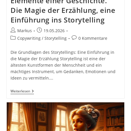
Elemente einer Geschichte.
Die Magie der Erzählung, eine
Einführung ins Storytelling
Beitrags-
Beitrag
Markus
19.05.2026
Autor:
veröffentlicht:
Beitrags-
Beitrags-
Copywriting / Storytelling
0 Kommentare
Kategorie:
Kommentare:
Die Grundlagen des Storytellings: Eine Einführung in
die Magie der Erzählung Storytelling ist eine der
ältesten Kunstformen der Menschheit und ein
mächtiges Instrument, um Gedanken, Emotionen und
Ideen zu vermitteln.…
Grundlagen
Weiterlesen
Des
Storytellings.
Elemente
Einer
Geschichte.
Die
Magie
Der