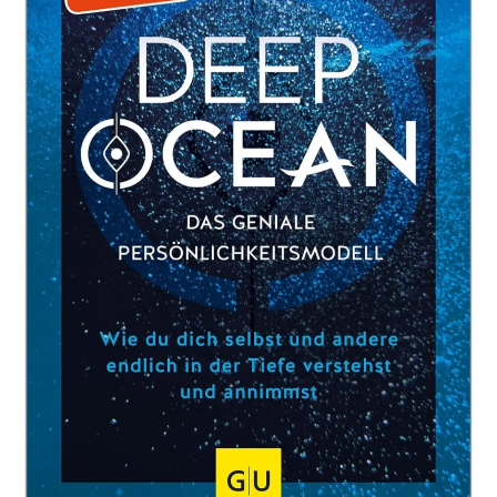
Liest,
Wird
Dir
In
Deiner
Zukunft
Fehlen
📖
37
Tipps
Und
Tricks