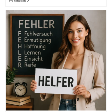
Storytelling
Weiterlesen
Techniken
Und
-
Stile.
Erzählperspektiven
Und
Ihre
Wirkung.
Die
Magie
Der
Erzählung,
Eine
Einführung
Ins
Storytelling.
Anwendung,
Wirkung
Und
Warum
Geschichten
Uns
Fesseln.
Buch
Von
Markus
Flicker