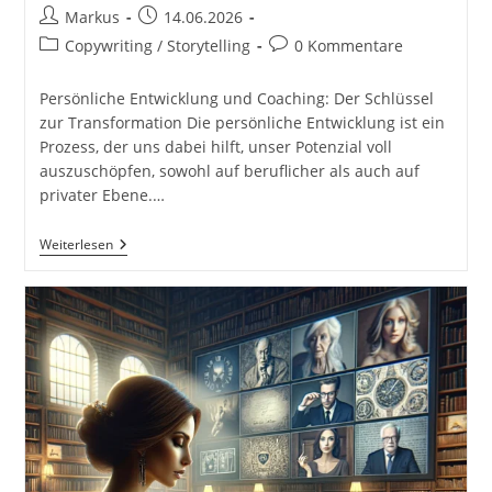
Beitrags-
Beitrag
Markus
14.06.2026
Autor:
veröffentlicht:
Beitrags-
Beitrags-
Copywriting / Storytelling
0 Kommentare
Kategorie:
Kommentare:
Persönliche Entwicklung und Coaching: Der Schlüssel
zur Transformation Die persönliche Entwicklung ist ein
Prozess, der uns dabei hilft, unser Potenzial voll
auszuschöpfen, sowohl auf beruflicher als auch auf
privater Ebene.…
Persönliche
Weiterlesen
Entwicklung
Und
Coaching.
Praktische
Umsetzung
Von
Storytelling-
Projekten.
Ideenfindung
Und
-
Entwicklung.
Die
Magie