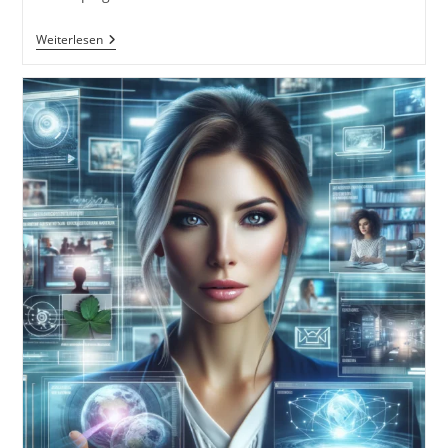
Buch
Weiterlesen
Schreiben
Und
Autor
Werden
So
Gehts!
5
IDEEN
Für
Dein
Eigenes
Buch
Mit
Dave