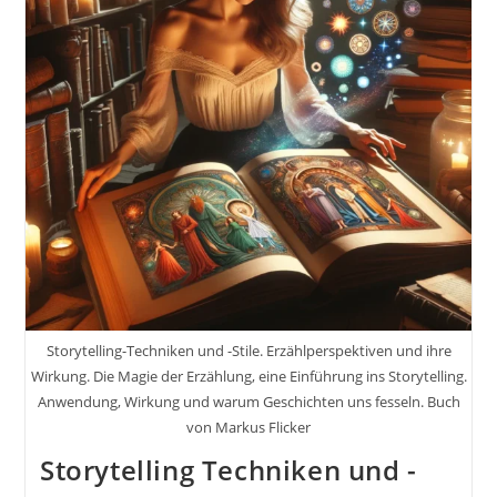
Animationen
Und
Anderen
Visuellen
Medien
Inkl.
37
Praxisnahe
Tipps
&
Tricks
Storytelling-Techniken und -Stile. Erzählperspektiven und ihre
Wirkung. Die Magie der Erzählung, eine Einführung ins Storytelling.
Anwendung, Wirkung und warum Geschichten uns fesseln. Buch
von Markus Flicker
Storytelling Techniken und -