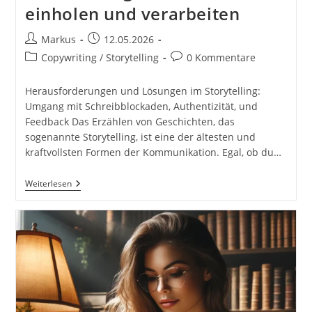
einholen und verarbeiten
Beitrags-
Beitrag
Markus
12.05.2026
Autor:
veröffentlicht:
Beitrags-
Beitrags-
Copywriting / Storytelling
0 Kommentare
Kategorie:
Kommentare:
Herausforderungen und Lösungen im Storytelling:
Umgang mit Schreibblockaden, Authentizität, und
Feedback Das Erzählen von Geschichten, das
sogenannte Storytelling, ist eine der ältesten und
kraftvollsten Formen der Kommunikation. Egal, ob du…
Herausforderungen
Weiterlesen
Und
Lösungen
Im
Storytelling.
Umgang
Mit
Schreibblockaden.
Authentizität
Und
Glaubwürdigkeit.
Feedback