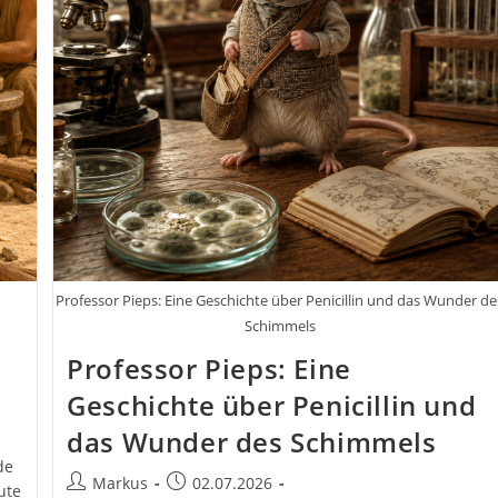
Professor Pieps: Eine Geschichte über Penicillin und das Wunder de
Schimmels
Professor Pieps: Eine
Geschichte über Penicillin und
das Wunder des Schimmels
de
Beitrags-
Beitrag
Markus
02.07.2026
ute