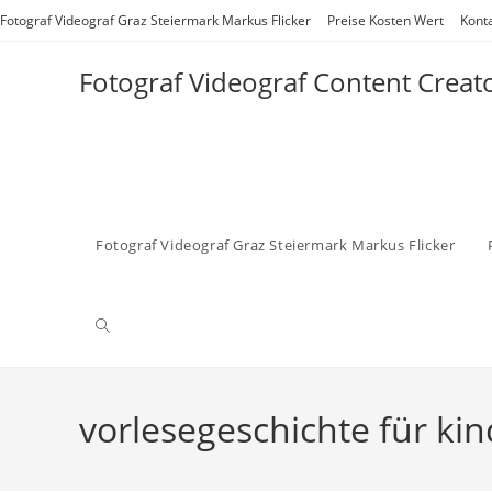
Zum
Fotograf Videograf Graz Steiermark Markus Flicker
Preise Kosten Wert
Kont
Inhalt
springen
Fotograf Videograf Content Creat
Fotograf Videograf Graz Steiermark Markus Flicker
Website-
Suche
vorlesegeschichte für kin
umschalten