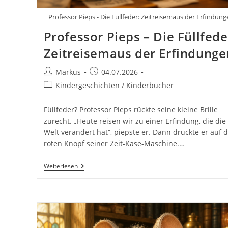
Professor Pieps - Die Füllfeder: Zeitreisemaus der Erfindung
Professor Pieps – Die Füllfede
Zeitreisemaus der Erfindunge
Beitrags-
Beitrag
Markus
04.07.2026
Autor:
veröffentlicht:
Beitrags-
Kindergeschichten / Kinderbücher
Kategorie:
Füllfeder? Professor Pieps rückte seine kleine Brille
zurecht. „Heute reisen wir zu einer Erfindung, die die
Welt verändert hat“, piepste er. Dann drückte er auf 
roten Knopf seiner Zeit-Käse-Maschine.…
Professor
Weiterlesen
Pieps
–
Die
Füllfeder:
Zeitreisemaus
Der
Erfindungen