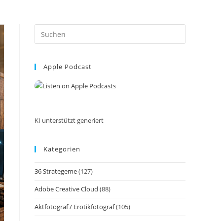
Press
Escape
to
Apple Podcast
close
the
search
panel.
KI unterstützt generiert
Kategorien
36 Strategeme
(127)
Adobe Creative Cloud
(88)
Aktfotograf / Erotikfotograf
(105)