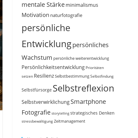
mentale Stärke
minimalismus
Motivation
naturfotografie
persönliche
Entwicklung
persönliches
Wachstum
persönliche weiterentwicklung
Persönlichkeitsentwicklung
Prioritäten
Resilienz
Selbstbestimmung
setzen
Selbstfindung
Selbstreflexion
Selbstfürsorge
Smartphone
Selbstverwirklichung
Fotografie
strategisches Denken
storytelling
Zeitmanagement
stressbewältigung