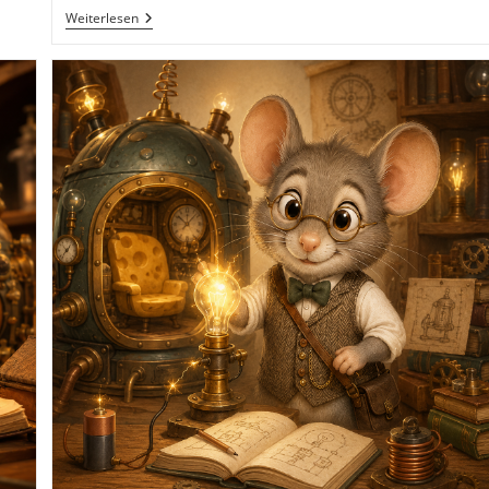
Professor
Weiterlesen
Pieps
–
Zeitreisemaus
Mit
Über
60
Erfindungen:
Eine
Spannende
Zeitreise
Zu
Rad,
Schrift,
Buchdruck
Und
Internet