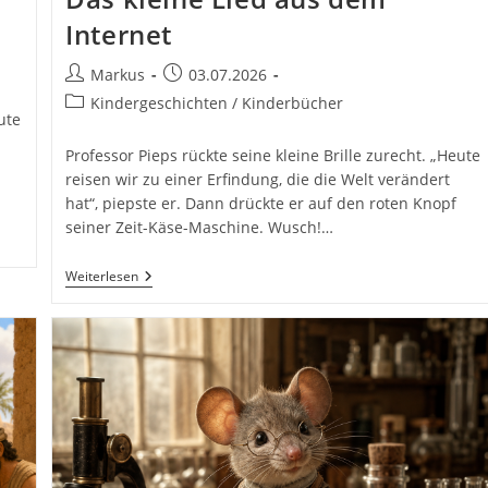
Internet
Beitrags-
Beitrag
Markus
03.07.2026
Autor:
veröffentlicht:
Beitrags-
Kindergeschichten / Kinderbücher
ute
Kategorie:
Professor Pieps rückte seine kleine Brille zurecht. „Heute
reisen wir zu einer Erfindung, die die Welt verändert
hat“, piepste er. Dann drückte er auf den roten Knopf
seiner Zeit-Käse-Maschine. Wusch!…
Professor
Weiterlesen
Pieps
–
Streaming:
Das
Kleine
Lied
Aus
Dem
Internet