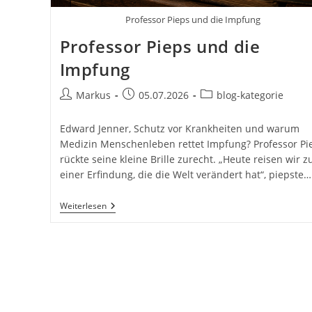
Professor Pieps und die Impfung
Professor Pieps und die
Impfung
Beitrags-
Beitrag
Beitrags-
Markus
05.07.2026
blog-kategorie
Autor:
veröffentlicht:
Kategorie:
Edward Jenner, Schutz vor Krankheiten und warum
Medizin Menschenleben rettet Impfung? Professor Pi
rückte seine kleine Brille zurecht. „Heute reisen wir z
einer Erfindung, die die Welt verändert hat“, piepste…
Professor
Weiterlesen
Pieps
Und
Die
Impfung