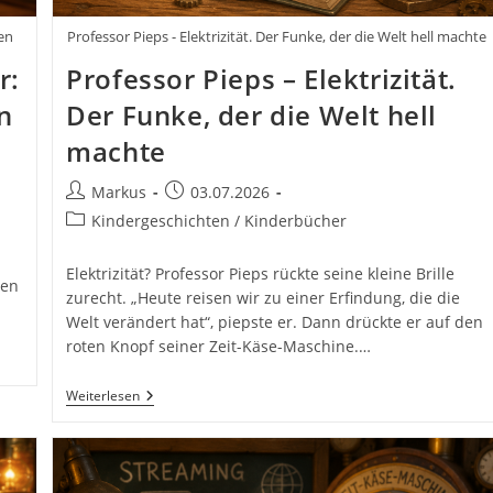
en
Professor Pieps - Elektrizität. Der Funke, der die Welt hell machte
r:
Professor Pieps – Elektrizität.
n
Der Funke, der die Welt hell
machte
Beitrags-
Beitrag
Markus
03.07.2026
Autor:
veröffentlicht:
Beitrags-
Kindergeschichten / Kinderbücher
Kategorie:
Elektrizität? Professor Pieps rückte seine kleine Brille
den
zurecht. „Heute reisen wir zu einer Erfindung, die die
Welt verändert hat“, piepste er. Dann drückte er auf den
roten Knopf seiner Zeit-Käse-Maschine.…
Professor
Weiterlesen
Pieps
–
Elektrizität.
Der
Funke,