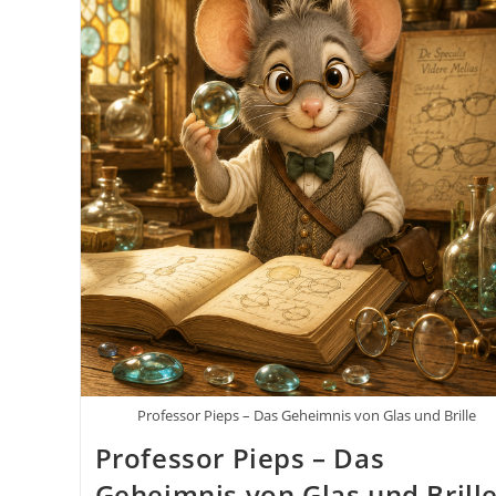
Professor Pieps – Das Geheimnis von Glas und Brille
Professor Pieps – Das
Geheimnis von Glas und Brill