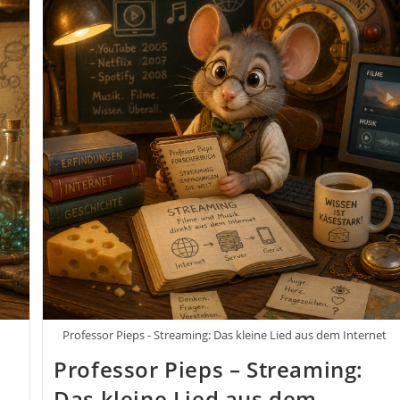
Der
Die
Welt
Hell
Machte
Professor Pieps - Streaming: Das kleine Lied aus dem Internet
Professor Pieps – Streaming:
e
Das kleine Lied aus dem