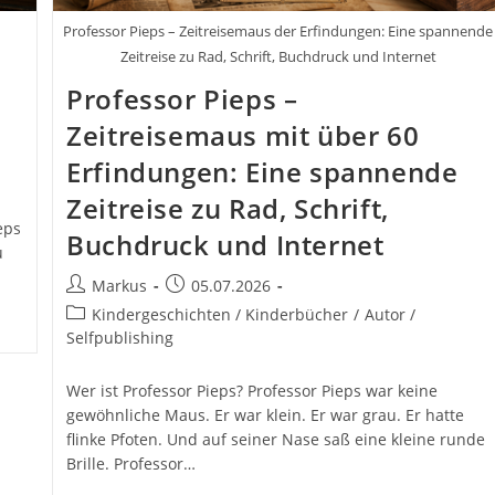
Professor Pieps – Zeitreisemaus der Erfindungen: Eine spannende
Zeitreise zu Rad, Schrift, Buchdruck und Internet
Professor Pieps –
Zeitreisemaus mit über 60
Erfindungen: Eine spannende
Zeitreise zu Rad, Schrift,
eps
Buchdruck und Internet
u
Beitrags-
Beitrag
Markus
05.07.2026
Autor:
veröffentlicht:
Beitrags-
Kindergeschichten / Kinderbücher
/
Autor /
Kategorie:
Selfpublishing
Wer ist Professor Pieps? Professor Pieps war keine
gewöhnliche Maus. Er war klein. Er war grau. Er hatte
flinke Pfoten. Und auf seiner Nase saß eine kleine runde
Brille. Professor…