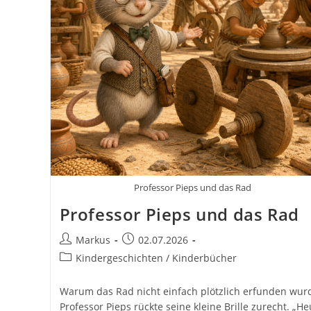
Professor Pieps und das Rad
Professor Pieps und das Rad
Beitrags-
Beitrag
Markus
02.07.2026
Autor:
veröffentlicht:
Beitrags-
Kindergeschichten / Kinderbücher
Kategorie:
Warum das Rad nicht einfach plötzlich erfunden wur
Professor Pieps rückte seine kleine Brille zurecht. „He