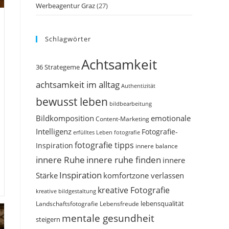
Werbeagentur Graz
(27)
Schlagwörter
Achtsamkeit
36 Strategeme
achtsamkeit im alltag
Authentizität
bewusst leben
bildbearbeitung
Bildkomposition
emotionale
Content-Marketing
Intelligenz
Fotografie-
erfülltes Leben
fotografie
fotografie tipps
Inspiration
innere balance
innere Ruhe
innere ruhe finden
innere
Inspiration
Stärke
komfortzone verlassen
kreative Fotografie
kreative bildgestaltung
Landschaftsfotografie
Lebensfreude
lebensqualität
mentale gesundheit
steigern