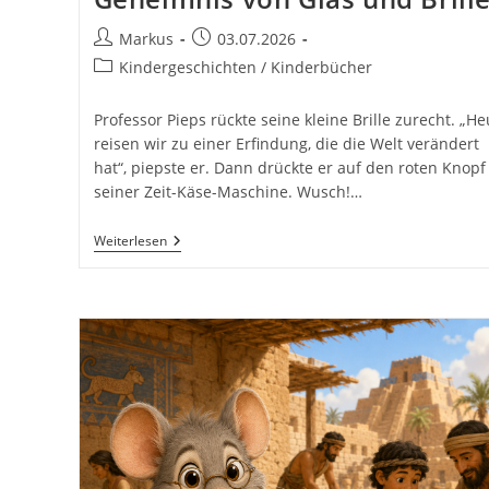
Beitrags-
Beitrag
Markus
03.07.2026
Autor:
veröffentlicht:
Beitrags-
Kindergeschichten / Kinderbücher
Kategorie:
Professor Pieps rückte seine kleine Brille zurecht. „He
reisen wir zu einer Erfindung, die die Welt verändert
hat“, piepste er. Dann drückte er auf den roten Knopf
seiner Zeit-Käse-Maschine. Wusch!…
Professor
Weiterlesen
Pieps
–
Das
Geheimnis
Von
Glas
Und
Brille