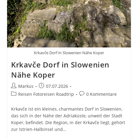
Mainstreams.
Slowenien
Und
Kroatien
Krkavče Dorf in Slowenien Nähe Koper
Krkavče Dorf in Slowenien
Nähe Koper
Beitrags-
Beitrag
Markus
07.07.2026
Autor:
veröffentlicht:
Beitrags-
Beitrags-
Reisen Fotoreisen Roadtrip
0 Kommentare
Kategorie:
Kommentare:
Krkavče ist ein kleines, charmantes Dorf in Slowenien,
das sich in der Nähe der Adriaküste, unweit der Stadt
Koper, befindet. Die Region, in der Krkavče liegt, gehört
zur Istrien-Halbinsel und…