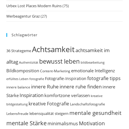
Urbex Lost Places Modern Ruins
(75)
Werbeagentur Graz
(27)
Schlagwörter
Achtsamkeit
achtsamkeit im
36 Strategeme
bewusst leben
alltag
bildbearbeitung
Authentizität
Bildkomposition
emotionale Intelligenz
Content-Marketing
fotografie tipps
Fotografie-Inspiration
erfülltes Leben
fotografie
innere Ruhe
innere ruhe finden
innere
innere balance
Inspiration
Stärke
komfortzone verlassen
kreative
kreative Fotografie
Landschaftsfotografie
bildgestaltung
mentale gesundheit
Lebensfreude
lebensqualität steigern
mentale Stärke
Motivation
minimalismus