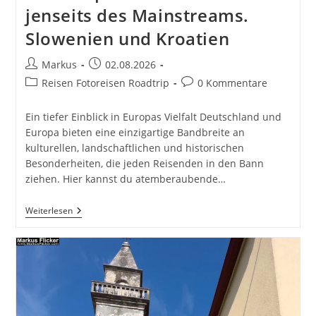
jenseits des Mainstreams.
Slowenien und Kroatien
Beitrags-
Beitrag
Markus
02.08.2026
Autor:
veröffentlicht:
Beitrags-
Beitrags-
Reisen Fotoreisen Roadtrip
0 Kommentare
Kategorie:
Kommentare:
Ein tiefer Einblick in Europas Vielfalt Deutschland und
Europa bieten eine einzigartige Bandbreite an
kulturellen, landschaftlichen und historischen
Besonderheiten, die jeden Reisenden in den Bann
ziehen. Hier kannst du atemberaubende…
Länder
Weiterlesen
Und
Ihre
Besonderheiten.
Deutschland
Autobahnen
Und
Kulturelle
Highlights.
Frankreich