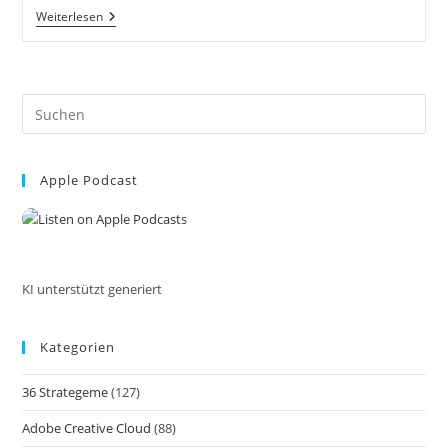
Krkavče
Weiterlesen
Dorf
In
Slowenien
Nähe
Koper
Pre
Es
to
Apple Podcast
clo
the
sea
pan
KI unterstützt generiert
Kategorien
36 Strategeme
(127)
Adobe Creative Cloud
(88)