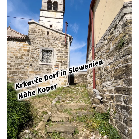
Von
Den
Alpen
Bis
Zur
Côte
D’Azur.
Spanien
Sonne,
Meer
Und
Siesta.
Italien
Kulinarische
Entdeckungsreisen
Und
Historische
Städte.
Skandinavien:
Wildnis,
Fjorde
Und
Mitternachtssonne.
Osteuropa:
Versteckte
Schätze
Jenseits
Des