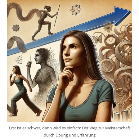
Oder
Grundlagen
Eines
Problems
Zu
Verstehen,
Um
Es
Effektiv
Zu
Lösen
Erst ist es schwer, dann wird es einfach: Der Weg zur Meisterschaft
durch Übung und Erfahrung