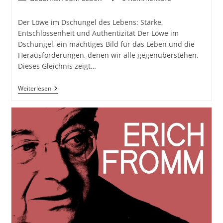
Kategorie:
Kommentare:
Der Löwe im Dschungel des Lebens: Stärke,
Entschlossenheit und Authentizität Der Löwe im
Dschungel, ein mächtiges Bild für das Leben und die
Herausforderungen, denen wir alle gegenüberstehen.
Dieses Gleichnis zeigt…
Der
Weiterlesen
Löwe
Überlebt
Im
Dschungel
Nicht,
Indem
Er
So
Tut,
Als
Wäre
Er
Der
König.
Er
Muss