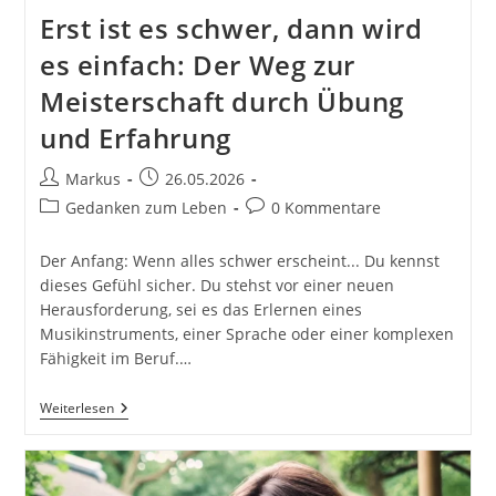
Erst ist es schwer, dann wird
es einfach: Der Weg zur
Meisterschaft durch Übung
und Erfahrung
Beitrags-
Beitrag
Markus
26.05.2026
Autor:
veröffentlicht:
Beitrags-
Beitrags-
Gedanken zum Leben
0 Kommentare
Kategorie:
Kommentare:
Der Anfang: Wenn alles schwer erscheint... Du kennst
dieses Gefühl sicher. Du stehst vor einer neuen
Herausforderung, sei es das Erlernen eines
Musikinstruments, einer Sprache oder einer komplexen
Fähigkeit im Beruf.…
Erst
Weiterlesen
Ist
Es
Schwer,
Dann