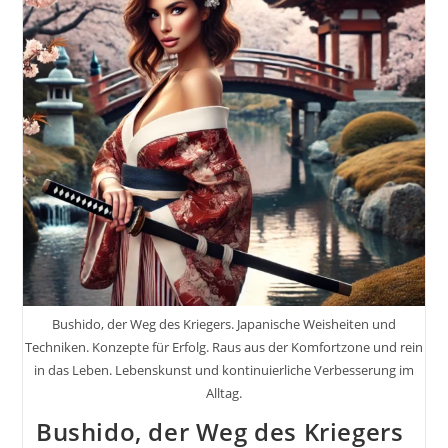
Und
Hoffst,
Dass
Der
Andere
Stirbt.
Inkl.
37
Tipps
Und
Tricks.
Gedanken
Zum
Leben:
Blick
Auf
Die
Welt,
Dein
Ich,
Bushido, der Weg des Kriegers. Japanische Weisheiten und
Sprüche
Und
Techniken. Konzepte für Erfolg. Raus aus der Komfortzone und rein
Zitate
in das Leben. Lebenskunst und kontinuierliche Verbesserung im
Hinterfragt
Alltag.
Und
Nachgedacht
Bushido, der Weg des Kriegers
#GedankenZumLeben