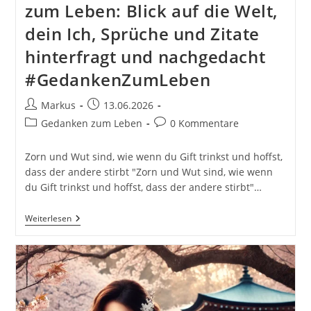
zum Leben: Blick auf die Welt,
dein Ich, Sprüche und Zitate
hinterfragt und nachgedacht
#GedankenZumLeben
Beitrags-
Beitrag
Markus
13.06.2026
Autor:
veröffentlicht:
Beitrags-
Beitrags-
Gedanken zum Leben
0 Kommentare
Kategorie:
Kommentare:
Zorn und Wut sind, wie wenn du Gift trinkst und hoffst,
dass der andere stirbt "Zorn und Wut sind, wie wenn
du Gift trinkst und hoffst, dass der andere stirbt"…
Zorn
Weiterlesen
Und
Wut
Sind,
Wie
Wenn
Du
Gift
Trinkst