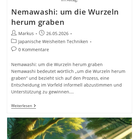
Nemawashi: um die Wurzeln
herum graben
Beitrags-
Beitrag
Markus
26.05.2026
Autor:
veröffentlicht:
Beitrags-
Japanische Weisheiten Techniken
Kategorie:
Beitrags-
0 Kommentare
Kommentare:
Nemawashi: um die Wurzeln herum graben
Nemawashi bedeutet wörtlich „um die Wurzeln herum
graben“ und bezieht sich auf den Prozess, eine
Entscheidung im Vorfeld informell abzustimmen und
Unterstützung zu gewinnen.…
Nemawashi:
Weiterlesen
Um
Die
Wurzeln
Herum
Graben