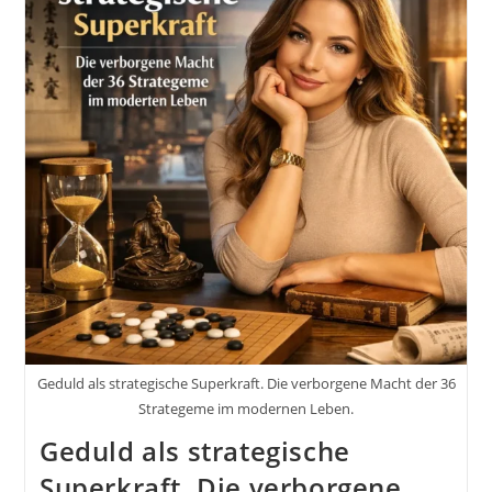
Nicht
Weiter
Kommst?
Weil
Du
Die
Letzten
5%
Nicht
Gehst!
#GedankenZumLeben
Geduld als strategische Superkraft. Die verborgene Macht der 36
Strategeme im modernen Leben.
Geduld als strategische
Superkraft. Die verborgene