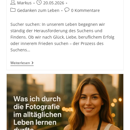
Beitrags-
Beitrag
Markus
20.05.2026
Autor:
veröffentlicht:
Beitrags-
Beitrags-
Gedanken zum Leben
0 Kommentare
Kategorie:
Kommentare:
Sucher suchen: In unserem Leben begegnen wir
ständig der Herausforderung des Suchens und
Findens. Ob wir nach Glück, Liebe, beruflichem Erfolg
oder innerem Frieden suchen – der Prozess des
Suchens…
Sucher
Weiterlesen
Suchen
Und
Finder
Finden
#GedankenZumLeben