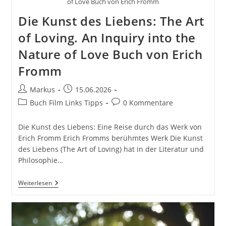
of Love Buch von Erich Fromm
Die Kunst des Liebens: The Art
of Loving. An Inquiry into the
Nature of Love Buch von Erich
Fromm
Beitrags-
Beitrag
Markus
15.06.2026
Autor:
veröffentlicht:
Beitrags-
Beitrags-
Buch Film Links Tipps
0 Kommentare
Kategorie:
Kommentare:
Die Kunst des Liebens: Eine Reise durch das Werk von
Erich Fromm Erich Fromms berühmtes Werk Die Kunst
des Liebens (The Art of Loving) hat in der Literatur und
Philosophie…
Die
Weiterlesen
Kunst
Des
Liebens:
The
Art