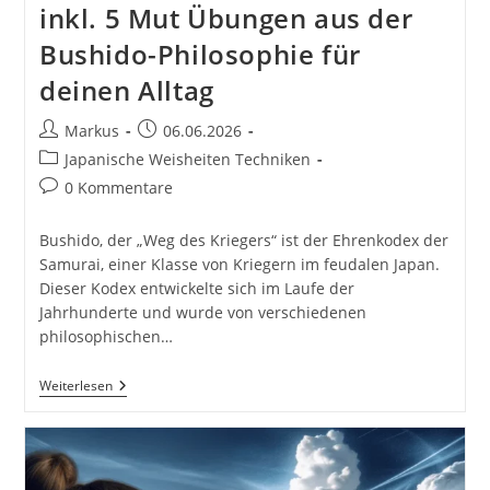
inkl. 5 Mut Übungen aus der
Bushido-Philosophie für
deinen Alltag
Beitrags-
Beitrag
Markus
06.06.2026
Autor:
veröffentlicht:
Beitrags-
Japanische Weisheiten Techniken
Kategorie:
Beitrags-
0 Kommentare
Kommentare:
Bushido, der „Weg des Kriegers“ ist der Ehrenkodex der
Samurai, einer Klasse von Kriegern im feudalen Japan.
Dieser Kodex entwickelte sich im Laufe der
Jahrhunderte und wurde von verschiedenen
philosophischen…
Bushido,
Weiterlesen
Der
Weg
Des
Kriegers
Inkl.