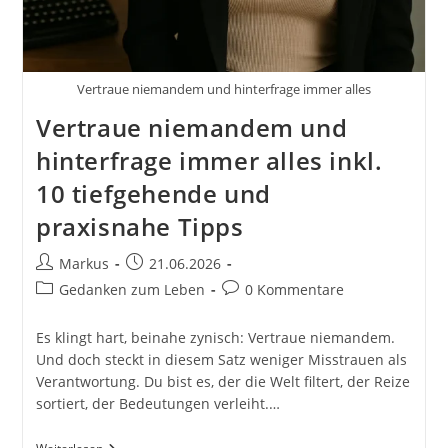
Kontinuierliche
Verbesserung
Im
Alltag.
Vertraue niemandem und hinterfrage immer alles
Vertraue niemandem und
hinterfrage immer alles inkl.
10 tiefgehende und
praxisnahe Tipps
Beitrags-
Beitrag
Markus
21.06.2026
Autor:
veröffentlicht:
Beitrags-
Beitrags-
Gedanken zum Leben
0 Kommentare
Kategorie:
Kommentare:
Es klingt hart, beinahe zynisch: Vertraue niemandem.
Und doch steckt in diesem Satz weniger Misstrauen als
Verantwortung. Du bist es, der die Welt filtert, der Reize
sortiert, der Bedeutungen verleiht.…