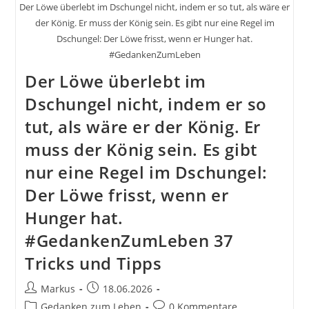
Der Löwe überlebt im Dschungel nicht, indem er so tut, als wäre er
der König. Er muss der König sein. Es gibt nur eine Regel im
Dschungel: Der Löwe frisst, wenn er Hunger hat.
#GedankenZumLeben
Der Löwe überlebt im
Dschungel nicht, indem er so
tut, als wäre er der König. Er
muss der König sein. Es gibt
nur eine Regel im Dschungel:
Der Löwe frisst, wenn er
Hunger hat.
#GedankenZumLeben 37
Tricks und Tipps
Beitrags-
Beitrag
Markus
18.06.2026
Autor:
veröffentlicht:
Beitrags-
Beitrags-
Gedanken zum Leben
0 Kommentare