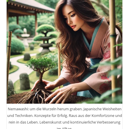
Wird
Es
Einfach:
Der
Weg
Zur
Meisterschaft
Durch
Übung
Und
Erfahrung
Nemawashi: um die Wurzeln herum graben. Japanische Weisheiten
und Techniken. Konzepte für Erfolg. Raus aus der Komfortzone und
rein in das Leben. Lebenskunst und kontinuierliche Verbesserung
im Alltag.