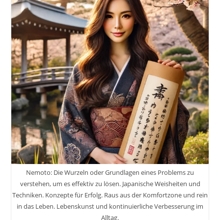
Zufälle
Erfordern
Vorbereitung
In
Der
Fotografie
Und
Beim
Erstellen
Von
Videos
Nemoto: Die Wurzeln oder Grundlagen eines Problems zu
verstehen, um es effektiv zu lösen. Japanische Weisheiten und
Techniken. Konzepte für Erfolg. Raus aus der Komfortzone und rein
in das Leben. Lebenskunst und kontinuierliche Verbesserung im
Alltag.