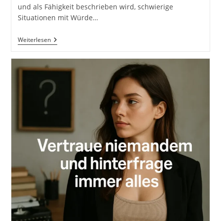
und als Fähigkeit beschrieben wird, schwierige
Situationen mit Würde…
Gaman:
Weiterlesen
Durchhaltevermögen
Und
Geduld.
Japanische
Weisheiten
Und
Techniken.
37
Konzepte
Für
Erfolg.
Raus
Aus
Der
Komfortzone
Und
Rein
In
Das
Leben.
Lebenskunst
Und