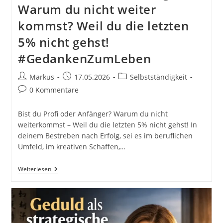
Warum du nicht weiter
kommst? Weil du die letzten
5% nicht gehst!
#GedankenZumLeben
Beitrags-
Beitrag
Beitrags-
Markus
17.05.2026
Selbstständigkeit
Autor:
veröffentlicht:
Kategorie:
Beitrags-
0 Kommentare
Kommentare:
Bist du Profi oder Anfänger? Warum du nicht
weiterkommst – Weil du die letzten 5% nicht gehst! In
deinem Bestreben nach Erfolg, sei es im beruflichen
Umfeld, im kreativen Schaffen,…
Bist
Weiterlesen
Du
Profi
Oder
Anfänger?!
Warum
Du