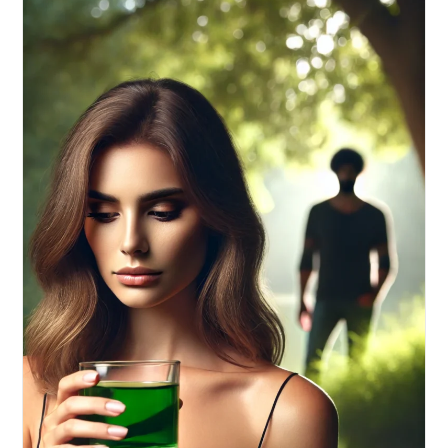
Of
Loving.
An
Inquiry
Into
The
Nature
Of
Love
Buch
Von
Erich
Fromm