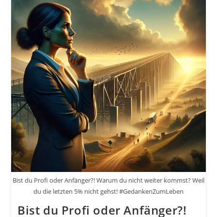
Techniken.
Konzepte
Für
Erfolg.
Raus
Aus
Der
Komfortzone
Und
Rein
In
Das
Leben.
Lebenskunst
Und
Kontinuierliche
Verbesserung
Im
Alltag.
Bist du Profi oder Anfänger?! Warum du nicht weiter kommst? Weil
du die letzten 5% nicht gehst! #GedankenZumLeben
Bist du Profi oder Anfänger?!