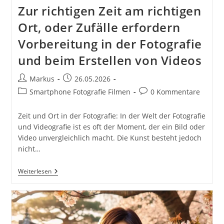
Zur richtigen Zeit am richtigen
Ort, oder Zufälle erfordern
Vorbereitung in der Fotografie
und beim Erstellen von Videos
Beitrags-
Beitrag
Markus
26.05.2026
Autor:
veröffentlicht:
Beitrags-
Beitrags-
Smartphone Fotografie Filmen
0 Kommentare
Kategorie:
Kommentare:
Zeit und Ort in der Fotografie: In der Welt der Fotografie
und Videografie ist es oft der Moment, der ein Bild oder
Video unvergleichlich macht. Die Kunst besteht jedoch
nicht…
Zur
Weiterlesen
Richtigen
Zeit
Am
Richtigen
Ort,
Oder