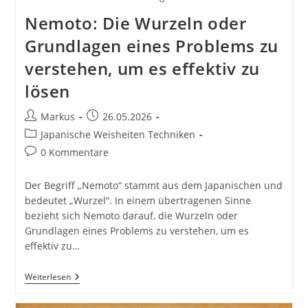
Nemoto: Die Wurzeln oder
Grundlagen eines Problems zu
verstehen, um es effektiv zu
lösen
Beitrags-
Beitrag
Markus
26.05.2026
Autor:
veröffentlicht:
Beitrags-
Japanische Weisheiten Techniken
Kategorie:
Beitrags-
0 Kommentare
Kommentare:
Der Begriff „Nemoto“ stammt aus dem Japanischen und
bedeutet „Wurzel“. In einem übertragenen Sinne
bezieht sich Nemoto darauf, die Wurzeln oder
Grundlagen eines Problems zu verstehen, um es
effektiv zu…
Nemoto:
Weiterlesen
Die
Wurzeln