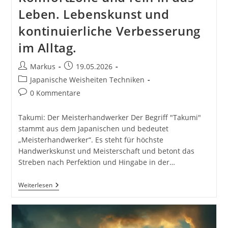
Leben. Lebenskunst und
kontinuierliche Verbesserung
im Alltag.
Beitrags-
Beitrag
Markus
19.05.2026
Autor:
veröffentlicht:
Beitrags-
Japanische Weisheiten Techniken
Kategorie:
Beitrags-
0 Kommentare
Kommentare:
Takumi: Der Meisterhandwerker Der Begriff "Takumi"
stammt aus dem Japanischen und bedeutet
„Meisterhandwerker“. Es steht für höchste
Handwerkskunst und Meisterschaft und betont das
Streben nach Perfektion und Hingabe in der…
Takumi:
Weiterlesen
Der
Meisterhandwerker.
Japanische
Weisheiten
Und