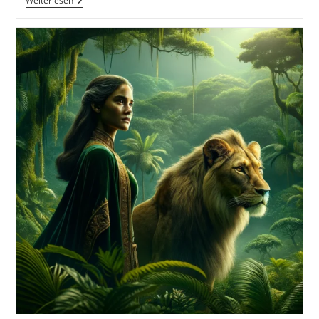
Vertraue
Weiterlesen
Niemandem
Und
Hinterfrage
Immer
Alles
Inkl.
10
Tiefgehende
Und
Praxisnahe
Tipps