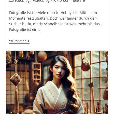
Beitrags-
Beitrags-
Fotoblog / Videoblog
0 Kommentare
Kategorie:
Kommentare:
Fotografie ist für viele nur ein Hobby, ein Mittel, um
Momente festzuhalten. Doch wer länger durch den
Sucher blickt, merkt schnell: Sie ist weit mehr als das.
Fotografie ist ein…
Was
Weiterlesen
Ich
Durch
Die
Fotografie
Im
Alltäglichen
Leben
Lernen
Durfte
Inkl.
10
Learnings,
Tipps
Und
Lebenslektionen