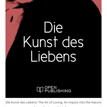
Der
König
Sein.
Es
Gibt
Nur
Eine
Regel
Im
Dschungel:
Der
Löwe
Frisst,
Wenn
Er
Hunger
Hat.
#GedankenZumLeben
37
Tricks
Und
Tipps
Die Kunst des Liebens: The Art of Loving. An Inquiry into the Nature