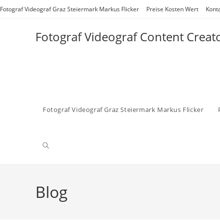
Zum
Fotograf Videograf Graz Steiermark Markus Flicker
Preise Kosten Wert
Kont
Inhalt
springen
Fotograf Videograf Content Creat
Fotograf Videograf Graz Steiermark Markus Flicker
Website-
Suche
Blog
umschalten