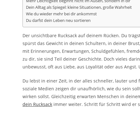
Mehr Leichtigkeit beginnt nicht im Außen, sondern in dir
Dein Alltag als Spiegel: kleine Situationen, große Wahrheit
Wie du wieder mehr bei dir ankommst
Du darfst dein Leben neu sortieren
Der unsichtbare Rucksack auf deinem Rücken. Du trägst 
spürst das Gewicht in deinen Schultern, in deiner Brust
mit Erinnerungen, Erwartungen, Schuldgefühlen, fremd
zu dir, sie sind Teil deiner Geschichte. Doch vieles da
unbewusst, oft aus Liebe, aus Loyalität oder aus Angst.
Du lebst in einer Zeit, in der alles schneller, lauter un
soziale Medien zeigen dir unaufhörlich, wie du sein sollt
wirken sollst. Gleichzeitig erwarten Menschen in deinem 
dein Rucksack
immer weiter. Schritt für Schritt wird er