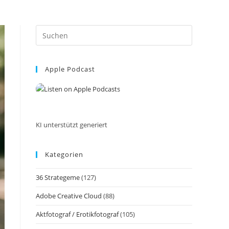
Press
Escape
to
Apple Podcast
close
the
search
panel.
KI unterstützt generiert
Kategorien
36 Strategeme
(127)
Adobe Creative Cloud
(88)
Aktfotograf / Erotikfotograf
(105)