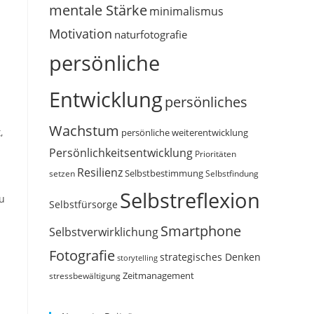
mentale Stärke
minimalismus
Motivation
naturfotografie
persönliche
Entwicklung
persönliches
Wachstum
,
persönliche weiterentwicklung
Persönlichkeitsentwicklung
Prioritäten
Resilienz
Selbstbestimmung
setzen
Selbstfindung
Selbstreflexion
du
Selbstfürsorge
Smartphone
Selbstverwirklichung
Fotografie
strategisches Denken
storytelling
Zeitmanagement
stressbewältigung