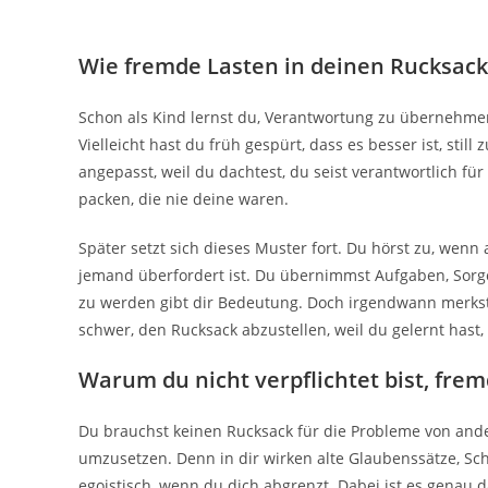
Wie fremde Lasten in deinen Rucksac
Schon als Kind lernst du, Verantwortung zu übernehmen
Vielleicht hast du früh gespürt, dass es besser ist, stil
angepasst, weil du dachtest, du seist verantwortlich f
packen, die nie deine waren.
Später setzt sich dieses Muster fort. Du hörst zu, wenn
jemand überfordert ist. Du übernimmst Aufgaben, Sorgen
zu werden gibt dir Bedeutung. Doch irgendwann merkst d
schwer, den Rucksack abzustellen, weil du gelernt hast,
Warum du nicht verpflichtet bist, fre
Du brauchst keinen Rucksack für die Probleme von andere
umzusetzen. Denn in dir wirken alte Glaubenssätze, Sch
egoistisch, wenn du dich abgrenzt. Dabei ist es genau d