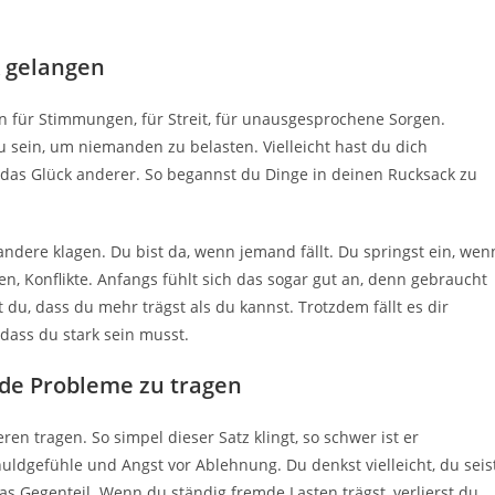
k gelangen
 für Stimmungen, für Streit, für unausgesprochene Sorgen.
l zu sein, um niemanden zu belasten. Vielleicht hast du dich
ür das Glück anderer. So begannst du Dinge in deinen Rucksack zu
 andere klagen. Du bist da, wenn jemand fällt. Du springst ein, wen
, Konflikte. Anfangs fühlt sich das sogar gut an, denn gebraucht
u, dass du mehr trägst als du kannst. Trotzdem fällt es dir
 dass du stark sein musst.
mde Probleme zu tragen
n tragen. So simpel dieser Satz klingt, so schwer ist er
uldgefühle und Angst vor Ablehnung. Du denkst vielleicht, du seis
as Gegenteil. Wenn du ständig fremde Lasten trägst, verlierst du