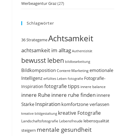
Werbeagentur Graz
(27)
Schlagwörter
Achtsamkeit
36 Strategeme
achtsamkeit im alltag
Authentizität
bewusst leben
bildbearbeitung
Bildkomposition
emotionale
Content-Marketing
Intelligenz
Fotografie-
erfülltes Leben
fotografie
fotografie tipps
Inspiration
innere balance
innere Ruhe
innere ruhe finden
innere
Inspiration
Stärke
komfortzone verlassen
kreative Fotografie
kreative bildgestaltung
Landschaftsfotografie
Lebensfreude
lebensqualität
mentale gesundheit
steigern