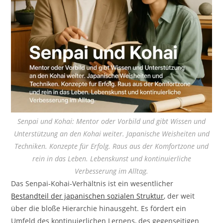
Senpai und Kohai: Mentor oder Vorbild und gibt Wissen und
Unterstützung an den Kohai weiter. Japanische Weisheiten und
Techniken. Konzepte für Erfolg. Raus aus der Komfortzone und
rein in das Leben. Lebenskunst und kontinuierliche
Verbesserung im Alltag.
Das Senpai-Kohai-Verhältnis ist ein wesentlicher
Bestandteil der japanischen sozialen Struktur
, der weit
über die bloße Hierarchie hinausgeht. Es fördert ein
Umfeld des kontinuierlichen Lernens, des gegenseitigen