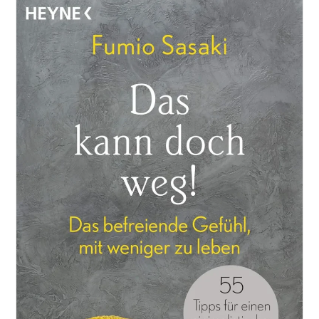
Dir:
Dein
Leben
–
Deine
Regeln
Von
Andrea
Ensmann
Freya
Verlag