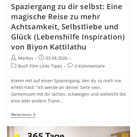
Spaziergang zu dir selbst: Eine
magische Reise zu mehr
Achtsamkeit, Selbstliebe und
Glück (Lebenshilfe Inspiration)
von Biyon Kattilathu
Beitrags-
Beitrag
Markus
03.08.2026
Autor:
veröffentlicht:
Beitrags-
Beitrags-
Buch Film Links Tipps
0 Kommentare
Kategorie:
Kommentare:
Komm mit auf einen Spaziergang, den du so noch nie
erlebt hast! "Ich werde an deiner Seite sein.
Gemeinsam mit dir lachen, schweigen und vielleicht die
eine oder andere Träne…
Spaziergang
Weiterlesen
Zu
Dir
Selbst:
Eine