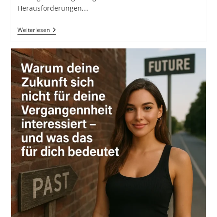
Herausforderungen,…
Die
Weiterlesen
Transformation
Durch
Die
36
Strategeme
Für
Erfolg
Als
Selbstständiger,
Geschäftsführer
Und
Unternehmer