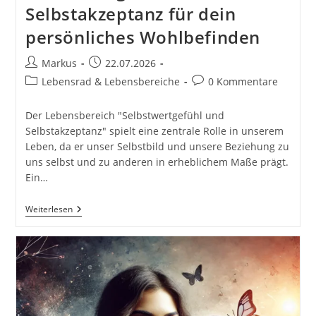
Selbstakzeptanz für dein
persönliches Wohlbefinden
Beitrags-
Beitrag
Markus
22.07.2026
Autor:
veröffentlicht:
Beitrags-
Beitrags-
Lebensrad & Lebensbereiche
0 Kommentare
Kategorie:
Kommentare:
Der Lebensbereich "Selbstwertgefühl und
Selbstakzeptanz" spielt eine zentrale Rolle in unserem
Leben, da er unser Selbstbild und unsere Beziehung zu
uns selbst und zu anderen in erheblichem Maße prägt.
Ein…
Selbstwertgefühl
Weiterlesen
Und
Selbstakzeptanz
Für
Dein
Persönliches
Wohlbefinden