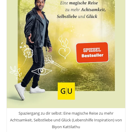
Einen
Minimalistischen
Lebensstil
Von
Fumio
Sasaki
Und
Martin
Bauer
Spaziergang zu dir selbst: Eine magische Reise zu mehr
Achtsamkeit, Selbstliebe und Glück (Lebenshilfe Inspiration) von
Biyon Kattilathu