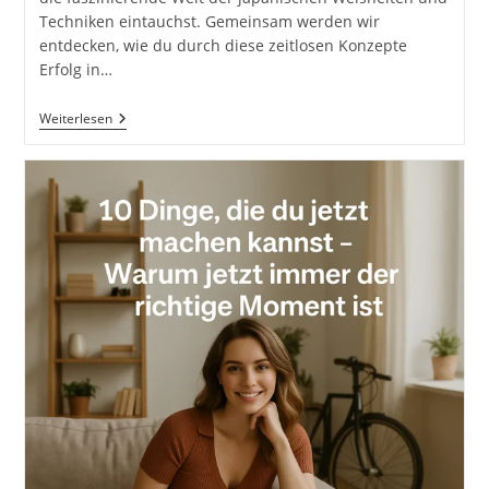
Techniken eintauchst. Gemeinsam werden wir
entdecken, wie du durch diese zeitlosen Konzepte
Erfolg in…
Japanische
Weiterlesen
Weisheiten
Und
Techniken.
Konzepte
Für
Erfolg.
Raus
Aus
Der
Komfortzone
Und
Rein
In
Das
Leben.
Lebenskunst
Und
Kontinuierliche
Verbesserung
Im
Alltag.