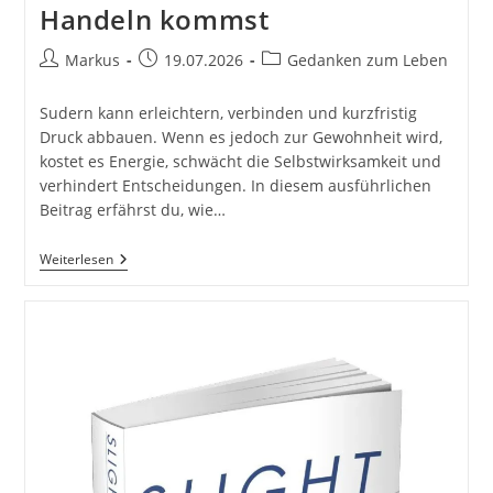
Handeln kommst
Beitrags-
Beitrag
Beitrags-
Markus
19.07.2026
Gedanken zum Leben
Autor:
veröffentlicht:
Kategorie:
Sudern kann erleichtern, verbinden und kurzfristig
Druck abbauen. Wenn es jedoch zur Gewohnheit wird,
kostet es Energie, schwächt die Selbstwirksamkeit und
verhindert Entscheidungen. In diesem ausführlichen
Beitrag erfährst du, wie…
Vom
Weiterlesen
Sudern
Zur
Entscheidung:
Wie
Du
Aus
Jammern,
Ausreden
Und
Stillstand
Ins
Handeln
Kommst