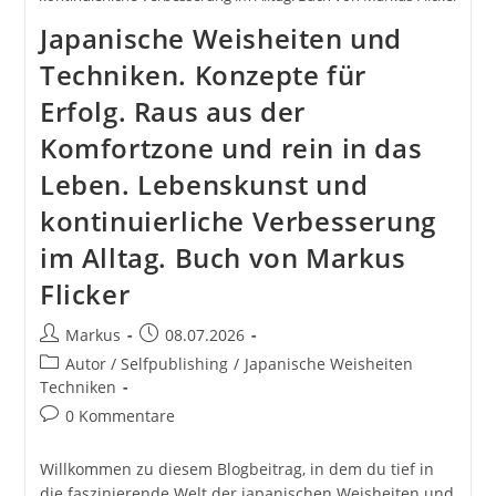
Japanische Weisheiten und
Techniken. Konzepte für
Erfolg. Raus aus der
Komfortzone und rein in das
Leben. Lebenskunst und
kontinuierliche Verbesserung
im Alltag. Buch von Markus
Flicker
Beitrags-
Beitrag
Markus
08.07.2026
Autor:
veröffentlicht:
Beitrags-
Autor / Selfpublishing
/
Japanische Weisheiten
Kategorie:
Techniken
Beitrags-
0 Kommentare
Kommentare:
Willkommen zu diesem Blogbeitrag, in dem du tief in
die faszinierende Welt der japanischen Weisheiten und