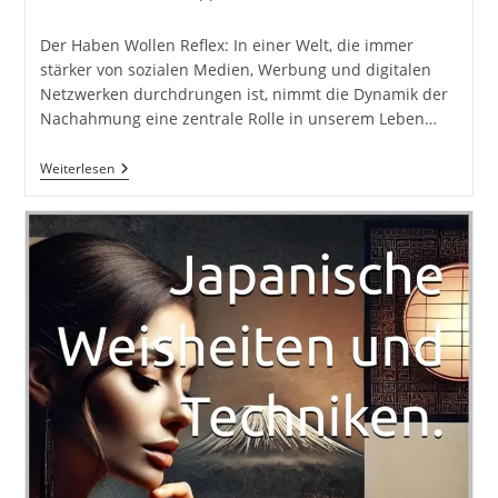
Kategorie:
Kommentare:
Der Haben Wollen Reflex: In einer Welt, die immer
stärker von sozialen Medien, Werbung und digitalen
Netzwerken durchdrungen ist, nimmt die Dynamik der
Nachahmung eine zentrale Rolle in unserem Leben…
Der
Weiterlesen
Haben-
Wollen-
Reflex:
Wie
Sehr
Die
Macht
Der
Nachahmung
Unser
Leben
Bestimmt
Und
Wie
Wir
Uns
Davon
Lösen