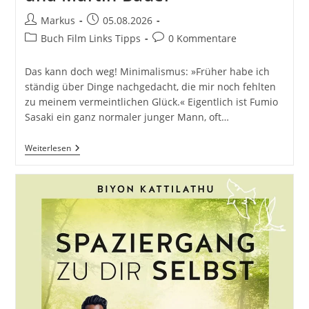
Beitrags-
Beitrag
Markus
05.08.2026
Autor:
veröffentlicht:
Beitrags-
Beitrags-
Buch Film Links Tipps
0 Kommentare
Kategorie:
Kommentare:
Das kann doch weg! Minimalismus: »Früher habe ich
ständig über Dinge nachgedacht, die mir noch fehlten
zu meinem vermeintlichen Glück.« Eigentlich ist Fumio
Sasaki ein ganz normaler junger Mann, oft…
Minimalismus:
Weiterlesen
Das
Kann
Doch
Weg!:
Das
Befreiende
Gefühl,
Mit
Weniger
Zu
Leben.
55
Tipps
Für