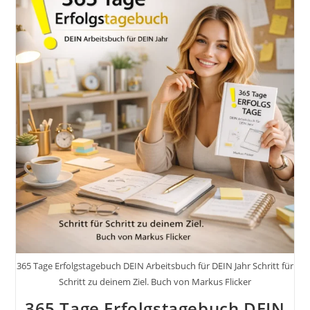
Magische
Reise
Zu
Mehr
Achtsamkeit,
Selbstliebe
Und
Glück
(Lebenshilfe
Inspiration)
Von
Biyon
Kattilathu
365 Tage Erfolgstagebuch DEIN Arbeitsbuch für DEIN Jahr Schritt für
Schritt zu deinem Ziel. Buch von Markus Flicker
365 Tage Erfolgstagebuch DEIN