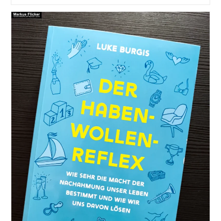
Edge:
Der
Kleine
Vorsprung:
Der
Kleine
Vorsprung
–
Wie
Man
Mit
Einfachen
Disziplinen
Zu
Großem
Erfolg
Und
Glück
Kommt
Von
Jeff
Olson