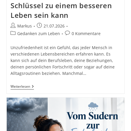
Schlüssel zu einem besseren
Leben sein kann
Beitrags-
Beitrag
Markus
21.07.2026
Autor:
veröffentlicht:
Beitrags-
Beitrags-
Gedanken zum Leben
0 Kommentare
Kategorie:
Kommentare:
Unzufriedenheit ist ein Gefühl, das jeder Mensch in
verschiedenen Lebensbereichen erfahren kann. Es
kann sich auf dein Berufsleben, deine Beziehungen,
deinen persönlichen Fortschritt oder sogar auf deine
Alltagsroutinen beziehen. Manchmal…
Unzufriedenheit
Weiterlesen
Als
Treibende
Kraft
Für
Veränderung:
Warum
Dein
Innerer
Konflikt