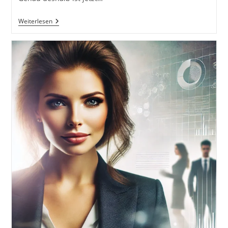
10
Weiterlesen
Dinge,
Die
Du
Jetzt
Machen
Kannst
–
Warum
Jetzt
Immer
Der
Richtige
Moment
Ist