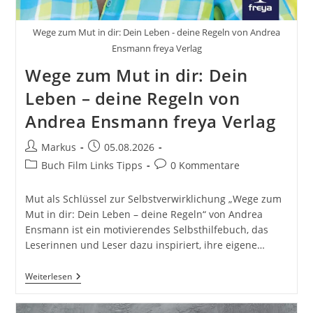
Wege zum Mut in dir: Dein Leben - deine Regeln von Andrea
Ensmann freya Verlag
Wege zum Mut in dir: Dein
Leben – deine Regeln von
Andrea Ensmann freya Verlag
Beitrags-
Beitrag
Markus
05.08.2026
Autor:
veröffentlicht:
Beitrags-
Beitrags-
Buch Film Links Tipps
0 Kommentare
Kategorie:
Kommentare:
Mut als Schlüssel zur Selbstverwirklichung „Wege zum
Mut in dir: Dein Leben – deine Regeln“ von Andrea
Ensmann ist ein motivierendes Selbsthilfebuch, das
Leserinnen und Leser dazu inspiriert, ihre eigene…
Wege
Weiterlesen
Zum
Mut
In