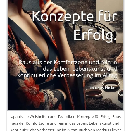
Von
Luke
Burgis
VAK
Verlag
Japanische Weisheiten und Techniken. Konzepte für Erfolg. Raus
aus der Komfortzone und rein in das Leben. Lebenskunst und
kontinuierliche Verbesserung im Alltag. Buch von Markus Flicker