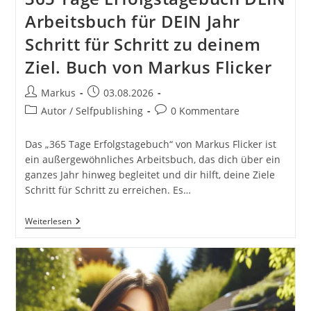
Arbeitsbuch für DEIN Jahr
Schritt für Schritt zu deinem
Ziel. Buch von Markus Flicker
Beitrags-
Beitrag
Markus
03.08.2026
Autor:
veröffentlicht:
Beitrags-
Beitrags-
Autor / Selfpublishing
0 Kommentare
Kategorie:
Kommentare:
Das „365 Tage Erfolgstagebuch“ von Markus Flicker ist
ein außergewöhnliches Arbeitsbuch, das dich über ein
ganzes Jahr hinweg begleitet und dir hilft, deine Ziele
Schritt für Schritt zu erreichen. Es…
365
Weiterlesen
Tage
Erfolgstagebuch
DEIN
Arbeitsbuch
Für
DEIN
Jahr
Schritt