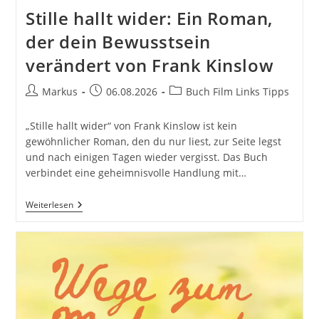
Stille hallt wider: Ein Roman,
der dein Bewusstsein
verändert von Frank Kinslow
Beitrags-
Beitrag
Beitrags-
Markus
06.08.2026
Buch Film Links Tipps
Autor:
veröffentlicht:
Kategorie:
„Stille hallt wider“ von Frank Kinslow ist kein
gewöhnlicher Roman, den du nur liest, zur Seite legst
und nach einigen Tagen wieder vergisst. Das Buch
verbindet eine geheimnisvolle Handlung mit…
Stille
Weiterlesen
Hallt
Wider:
Ein
Roman,
Der
Dein
Bewusstsein
Verändert
Von
Frank