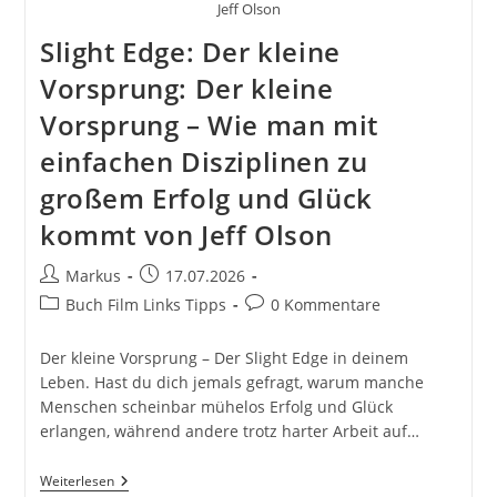
Jeff Olson
Slight Edge: Der kleine
Vorsprung: Der kleine
Vorsprung – Wie man mit
einfachen Disziplinen zu
großem Erfolg und Glück
kommt von Jeff Olson
Beitrags-
Beitrag
Markus
17.07.2026
Autor:
veröffentlicht:
Beitrags-
Beitrags-
Buch Film Links Tipps
0 Kommentare
Kategorie:
Kommentare:
Der kleine Vorsprung – Der Slight Edge in deinem
Leben. Hast du dich jemals gefragt, warum manche
Menschen scheinbar mühelos Erfolg und Glück
erlangen, während andere trotz harter Arbeit auf…
Slight
Weiterlesen