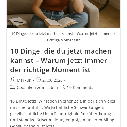
Buch
Von
Markus
Flicker
10 Dinge, die du jetzt machen kannst – Warum jetzt immer der
richtige Moment ist
10 Dinge, die du jetzt machen
kannst – Warum jetzt immer
der richtige Moment ist
Beitrags-
Beitrag
Markus
27.06.2026
Autor:
veröffentlicht:
Beitrags-
Beitrags-
Gedanken zum Leben
0 Kommentare
Kategorie:
Kommentare:
10 Dinge jetzt: Wir leben in einer Zeit, in der sich vieles
unsicher anfühlt. Wirtschaftliche Schwankungen,
gesellschaftliche Umbrüche, digitale Reizüberflutung
und ständige Krisenmeldungen prägen unseren Alltag.
Genau deshalb ist jetzt…