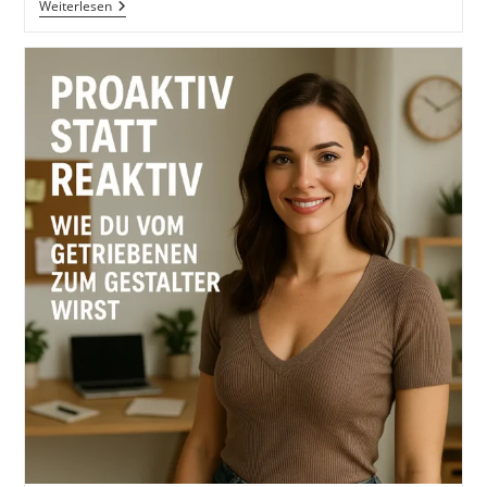
Warum
Weiterlesen
Deine
Zukunft
Sich
Nicht
Für
Deine
Vergangenheit
Interessiert
–
Und
Was
Das
Für
Dich
Bedeutet