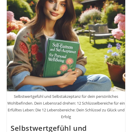
Für
Schritt
Zu
Deinem
Ziel.
Buch
Von
Markus
Flicker
Selbstwertgefühl und Selbstakzeptanz für dein persönliches
Wohlbefinden. Dein Lebensrad drehen: 12 Schlüsselbereiche für ein
Erfülltes Leben: Die 12 Lebensbereiche: Dein Schlüssel zu Glück und
Erfolg
Selbstwertgefühl und