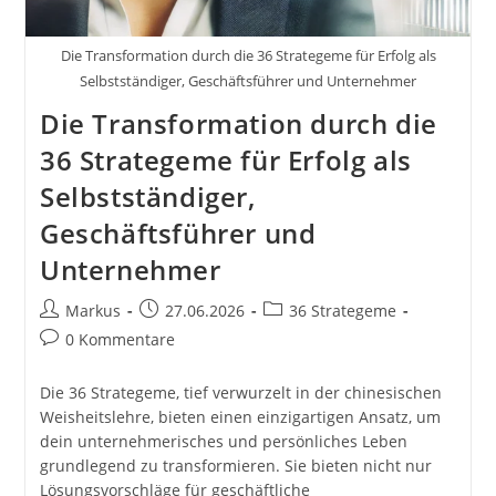
Die Transformation durch die 36 Strategeme für Erfolg als
Selbstständiger, Geschäftsführer und Unternehmer
Die Transformation durch die
36 Strategeme für Erfolg als
Selbstständiger,
Geschäftsführer und
Unternehmer
Beitrags-
Beitrag
Beitrags-
Markus
27.06.2026
36 Strategeme
Autor:
veröffentlicht:
Kategorie:
Beitrags-
0 Kommentare
Kommentare:
Die 36 Strategeme, tief verwurzelt in der chinesischen
Weisheitslehre, bieten einen einzigartigen Ansatz, um
dein unternehmerisches und persönliches Leben
grundlegend zu transformieren. Sie bieten nicht nur
Lösungsvorschläge für geschäftliche