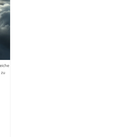
eiche
 zu