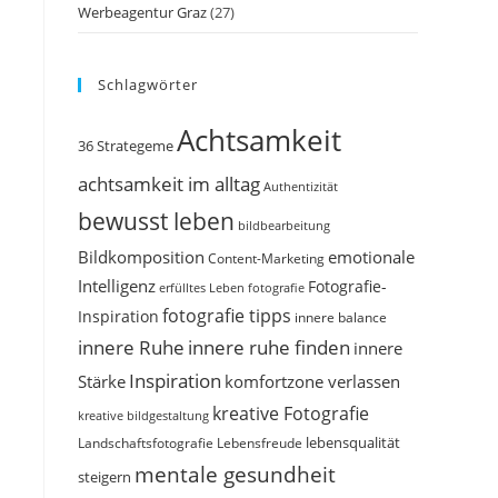
Werbeagentur Graz
(27)
Schlagwörter
Achtsamkeit
36 Strategeme
achtsamkeit im alltag
Authentizität
bewusst leben
bildbearbeitung
Bildkomposition
emotionale
Content-Marketing
Intelligenz
Fotografie-
erfülltes Leben
fotografie
fotografie tipps
Inspiration
innere balance
innere Ruhe
innere ruhe finden
innere
Inspiration
Stärke
komfortzone verlassen
kreative Fotografie
kreative bildgestaltung
Landschaftsfotografie
Lebensfreude
lebensqualität
mentale gesundheit
steigern