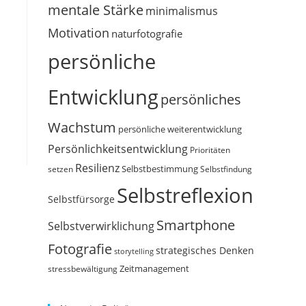
mentale Stärke
minimalismus
Motivation
naturfotografie
persönliche
Entwicklung
persönliches
Wachstum
persönliche weiterentwicklung
Persönlichkeitsentwicklung
Prioritäten
Resilienz
Selbstbestimmung
setzen
Selbstfindung
Selbstreflexion
Selbstfürsorge
Smartphone
Selbstverwirklichung
Fotografie
strategisches Denken
storytelling
Zeitmanagement
stressbewältigung