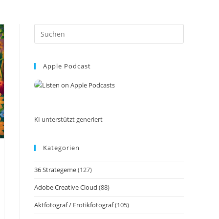
Press
Escape
to
Apple Podcast
close
the
search
panel.
KI unterstützt generiert
Kategorien
n
36 Strategeme
(127)
Adobe Creative Cloud
(88)
Aktfotograf / Erotikfotograf
(105)