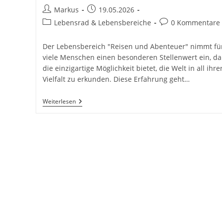
Beitrags-
Beitrag
Markus
19.05.2026
Autor:
veröffentlicht:
Beitrags-
Beitrags-
Lebensrad & Lebensbereiche
0 Kommentare
Kategorie:
Kommentare:
Der Lebensbereich "Reisen und Abenteuer" nimmt fü
viele Menschen einen besonderen Stellenwert ein, da
die einzigartige Möglichkeit bietet, die Welt in all ihre
Vielfalt zu erkunden. Diese Erfahrung geht…
Reisen
Weiterlesen
Und
Abenteuer.
Dein
Lebensrad
Drehen:
12
Schlüsselbereiche
Für
Ein
Erfülltes
Leben:
Die
12
Lebensbereiche