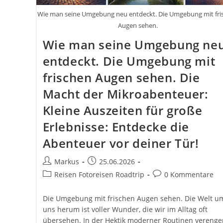
Wie man seine Umgebung neu entdeckt. Die Umgebung mit fri
Augen sehen.
Wie man seine Umgebung ne
entdeckt. Die Umgebung mit
frischen Augen sehen. Die
Macht der Mikroabenteuer:
Kleine Auszeiten für große
Erlebnisse: Entdecke die
Abenteuer vor deiner Tür!
Beitrags-
Beitrag
Markus
25.06.2026
Autor:
veröffentlicht:
Beitrags-
Beitrags-
Reisen Fotoreisen Roadtrip
0 Kommentare
Kategorie:
Kommentare:
Die Umgebung mit frischen Augen sehen. Die Welt u
uns herum ist voller Wunder, die wir im Alltag oft
übersehen. In der Hektik moderner Routinen verenge