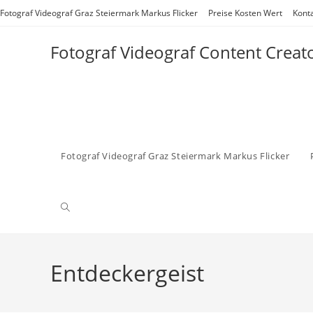
Zum
Fotograf Videograf Graz Steiermark Markus Flicker
Preise Kosten Wert
Kont
Inhalt
springen
Fotograf Videograf Content Creat
Fotograf Videograf Graz Steiermark Markus Flicker
Website-
Suche
Entdeckergeist
umschalten