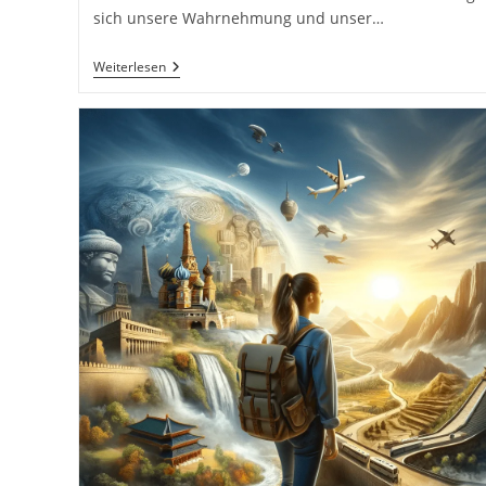
sich unsere Wahrnehmung und unser…
Wie
Weiterlesen
Man
Seine
Umgebung
Neu
Entdeckt.
Die
Umgebung
Mit
Frischen
Augen
Sehen.
Die
Macht
Der
Mikroabenteuer:
Kleine
Auszeiten
Für
Große
Erlebnisse:
Entdecke
Die
Abenteuer
Vor