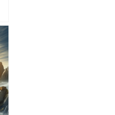
Spannende
Und
Lehrreiche
Kindergeschichten
Am
Bauernhof