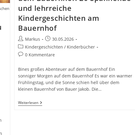
und lehrreiche
schen
Kindergeschichten am
u
Bauernhof
Beitrags-
Beitrag
Markus
30.05.2026
Autor:
veröffentlicht:
Beitrags-
Kindergeschichten / Kinderbücher
Kategorie:
Beitrags-
0 Kommentare
Kommentare:
Bines großes Abenteuer auf dem Bauernhof Ein
sonniger Morgen auf dem Bauernhof Es war ein warmer
Frühlingstag, und die Sonne schien hell über dem
kleinen Bauernhof von Bauer Jakob. Die…
Bines
Weiterlesen
Großes
Abenteuer
Auf
m
Dem
Bauernhof.
20
n