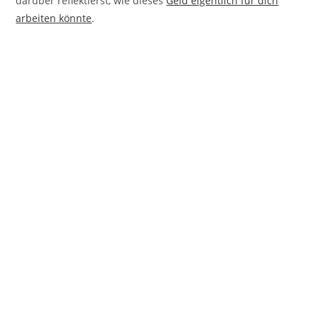
darüber reflektierst, wie dieses
Geld eigentlich für dich
arbeiten könnte
.