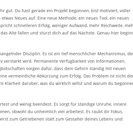
 gut. Du hast gerade ein Projekt begonnen, bist motiviert, voller
ch etwas Neues auf. Eine neue Methode, ein neues Tool, ein neues
erspricht schnelleren Erfolg, weniger Aufwand, mehr Reichweite, me
u das Alte fallen und stürzt dich auf das Nächste. Genau hier begin
ngelnder Disziplin. Es ist ein tief menschlicher Mechanismus, de
iv verstärkt wird. Permanente Verfügbarkeit von Informationen,
gbotschaften sorgen dafür, dass dein Gehirn ständig mit neuen
r eine vermeintliche Abkürzung zum Erfolg. Das Problem ist nicht de
e Klarheit darüber, was du wirklich willst und warum du begonne
artest und wenig beendest. Es sorgt für ständige Unruhe, innere
men, obwohl du unheimlich viel arbeitest. Es raubt dir Fokus,
 wirst zum Getriebenen statt zum Gestalter deines Lebens und