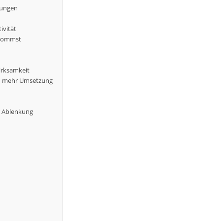
dungen
ivität
 kommst
irksamkeit
rn mehr Umsetzung
r Ablenkung