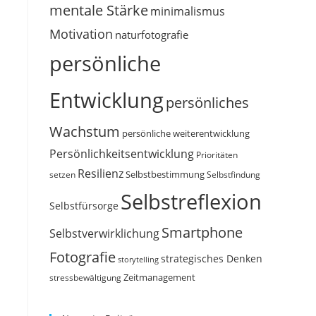
mentale Stärke
minimalismus
Motivation
naturfotografie
persönliche
Entwicklung
persönliches
Wachstum
persönliche weiterentwicklung
Persönlichkeitsentwicklung
Prioritäten
Resilienz
Selbstbestimmung
setzen
Selbstfindung
Selbstreflexion
Selbstfürsorge
Smartphone
Selbstverwirklichung
Fotografie
strategisches Denken
storytelling
Zeitmanagement
stressbewältigung