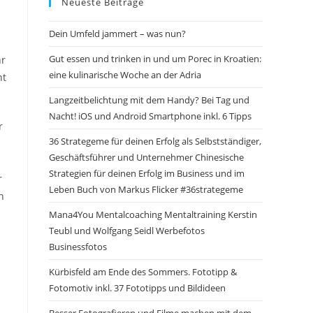
Neueste Beiträge
Dein Umfeld jammert – was nun?
Gut essen und trinken in und um Porec in Kroatien:
hr
eine kulinarische Woche an der Adria
nt
Langzeitbelichtung mit dem Handy? Bei Tag und
Nacht! iOS und Android Smartphone inkl. 6 Tipps
r
36 Strategeme für deinen Erfolg als Selbstständiger,
Geschäftsführer und Unternehmer Chinesische
Strategien für deinen Erfolg im Business und im
r
Leben Buch von Markus Flicker #36strategeme
n
Mana4You Mentalcoaching Mentaltraining Kerstin
Teubl und Wolfgang Seidl Werbefotos
Businessfotos
Kürbisfeld am Ende des Sommers. Fototipp &
Fotomotiv inkl. 37 Fototipps und Bildideen