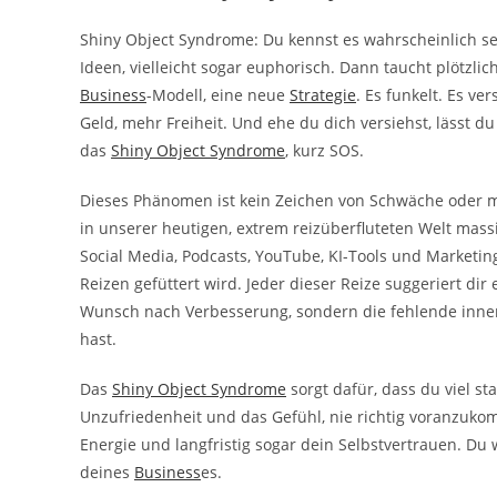
Shiny Object Syndrome: Du kennst es wahrscheinlich sehr
Ideen, vielleicht sogar euphorisch. Dann taucht plötzli
Business
-Modell, eine neue
Strategie
. Es funkelt. Es v
Geld, mehr Freiheit. Und ehe du dich versiehst, lässt d
das
Shiny Object Syndrome
, kurz SOS.
Dieses Phänomen ist kein Zeichen von Schwäche oder ma
in unserer heutigen, extrem reizüberfluteten Welt mass
Social Media, Podcasts, YouTube, KI-Tools und Marketin
Reizen gefüttert wird. Jeder dieser Reize suggeriert di
Wunsch nach Verbesserung, sondern die fehlende inner
hast.
Das
Shiny Object Syndrome
sorgt dafür, dass du viel st
Unzufriedenheit und das Gefühl, nie richtig voranzukom
Energie und langfristig sogar dein Selbstvertrauen. Du
deines
Business
es.