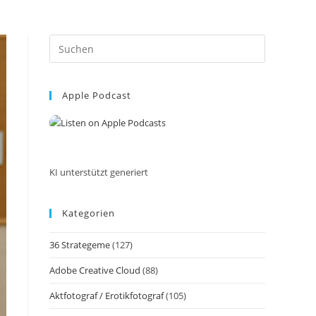
Press
Escape
to
Apple Podcast
close
the
search
panel.
KI unterstützt generiert
Kategorien
36 Strategeme
(127)
Adobe Creative Cloud
(88)
Aktfotograf / Erotikfotograf
(105)