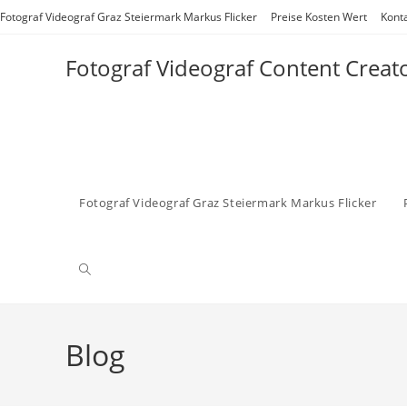
Zum
Fotograf Videograf Graz Steiermark Markus Flicker
Preise Kosten Wert
Kont
Inhalt
springen
Fotograf Videograf Content Creat
Fotograf Videograf Graz Steiermark Markus Flicker
Website-
Suche
Blog
umschalten