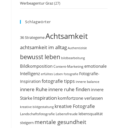
Werbeagentur Graz
(27)
Schlagwörter
Achtsamkeit
36 Strategeme
achtsamkeit im alltag
Authentizität
bewusst leben
bildbearbeitung
Bildkomposition
emotionale
Content-Marketing
Intelligenz
Fotografie-
erfülltes Leben
fotografie
fotografie tipps
Inspiration
innere balance
innere Ruhe
innere ruhe finden
innere
Inspiration
Stärke
komfortzone verlassen
kreative Fotografie
kreative bildgestaltung
Landschaftsfotografie
Lebensfreude
lebensqualität
mentale gesundheit
steigern