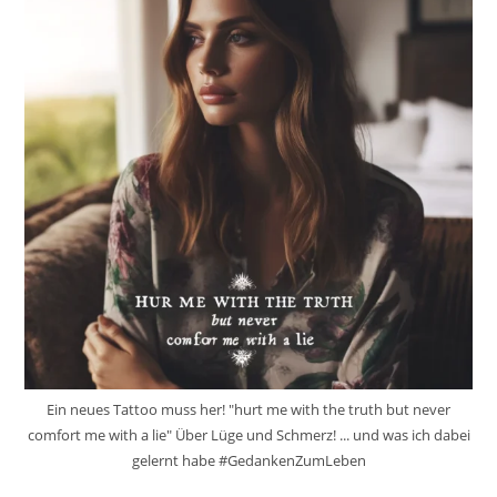
Ein neues Tattoo muss her! "hurt me with the truth but never
comfort me with a lie" Über Lüge und Schmerz! ... und was ich dabei
gelernt habe #GedankenZumLeben