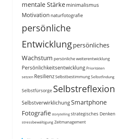
mentale Stärke
minimalismus
Motivation
naturfotografie
persönliche
Entwicklung
persönliches
Wachstum
persönliche weiterentwicklung
Persönlichkeitsentwicklung
Prioritäten
Resilienz
Selbstbestimmung
setzen
Selbstfindung
Selbstreflexion
Selbstfürsorge
Smartphone
Selbstverwirklichung
Fotografie
strategisches Denken
storytelling
Zeitmanagement
stressbewältigung