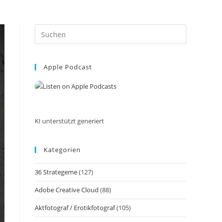
Press
Escape
to
Apple Podcast
close
the
search
panel.
KI unterstützt generiert
Kategorien
36 Strategeme
(127)
Adobe Creative Cloud
(88)
Aktfotograf / Erotikfotograf
(105)