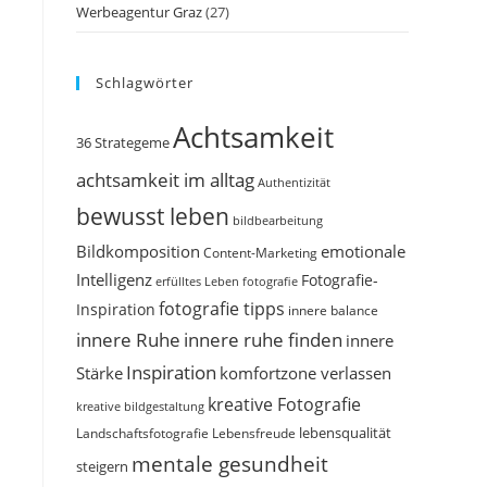
Werbeagentur Graz
(27)
Schlagwörter
Achtsamkeit
36 Strategeme
achtsamkeit im alltag
Authentizität
bewusst leben
bildbearbeitung
Bildkomposition
emotionale
Content-Marketing
Intelligenz
Fotografie-
erfülltes Leben
fotografie
fotografie tipps
Inspiration
innere balance
innere Ruhe
innere ruhe finden
innere
Inspiration
Stärke
komfortzone verlassen
kreative Fotografie
kreative bildgestaltung
Landschaftsfotografie
Lebensfreude
lebensqualität
mentale gesundheit
steigern