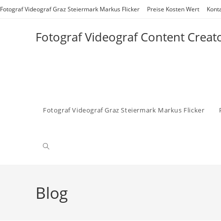
Zum
Fotograf Videograf Graz Steiermark Markus Flicker
Preise Kosten Wert
Kont
Inhalt
springen
Fotograf Videograf Content Creat
Fotograf Videograf Graz Steiermark Markus Flicker
Website-
Suche
Blog
umschalten