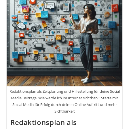
Von
Thomas
Klußmann
Und
Christoph
J.F.
Schreiber
DIE
10
KAPITEL
AUF
DEINEM
WEG
ZUM
EIGENEN
ONLINE
BUSINESS
Redaktionsplan als Zeitplanung und Hilfestellung für deine Social
Media Beiträge. Wie werde ich im Internet sichtbar?!: Starte mit
Social Media für Erfolg durch deinen Online Auftritt und mehr
Sichtbarkeit
Redaktionsplan als