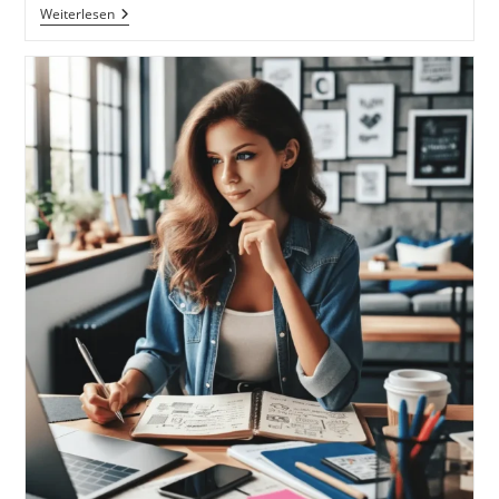
Analyse
Weiterlesen
Und
Optimierung
Der
Social-
Media-
Performance.
Nutzung
Von
Analysetools
Zur
Auswertung
Der
Video-
Performance.
Anpassung
Der
Strategie
Basierend
Auf
Zuschauerinteraktionen
Und
-
Feedback.
Wie
Werde
Ich
Im