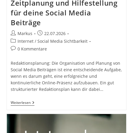
Zeitplanung und Hilfestellung
für deine Social Media
Beiträge
Beitrags-
Beitrag
Markus
22.07.2026
Autor:
veröffentlicht:
Beitrags-
Internet / Social Media Sichtbarkeit
Kategorie:
Beitrags-
0 Kommentare
Kommentare:
Redaktionsplanung: Die Organisation und Planung von
Social Media Beiträgen ist eine entscheidende Aufgabe,
wenn es darum geht, eine erfolgreiche und
kontinuierliche Online-Präsenz aufzubauen. Ein gut
strukturierter Redaktionsplan kann dir dabei…
Redaktionsplan
Weiterlesen
Als
Zeitplanung
Und
Hilfestellung
Für
Deine