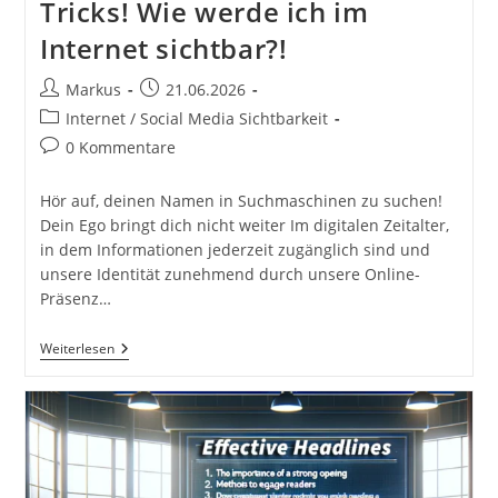
Tricks! Wie werde ich im
Internet sichtbar?!
Beitrags-
Beitrag
Markus
21.06.2026
Autor:
veröffentlicht:
Beitrags-
Internet / Social Media Sichtbarkeit
Kategorie:
Beitrags-
0 Kommentare
Kommentare:
Hör auf, deinen Namen in Suchmaschinen zu suchen!
Dein Ego bringt dich nicht weiter Im digitalen Zeitalter,
in dem Informationen jederzeit zugänglich sind und
unsere Identität zunehmend durch unsere Online-
Präsenz…
Hör
Weiterlesen
Auf
Deinen
Namen
In
Suchmaschinen
Zu
Suchen!
Dein