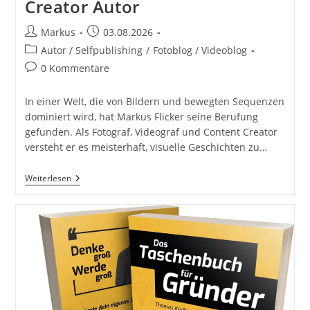
Creator Autor
Beitrags-
Beitrag
Markus
03.08.2026
Autor:
veröffentlicht:
Beitrags-
Autor / Selfpublishing
/
Fotoblog / Videoblog
Kategorie:
Beitrags-
0 Kommentare
Kommentare:
In einer Welt, die von Bildern und bewegten Sequenzen
dominiert wird, hat Markus Flicker seine Berufung
gefunden. Als Fotograf, Videograf und Content Creator
versteht er es meisterhaft, visuelle Geschichten zu…
Fotograf
Weiterlesen
Videograf
Content
Creator
Autor