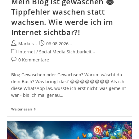
Mein Blog ist gewaschen 😂
Tippfehler waschen statt
wachsen. Wie werde ich im
Internet sichtbar?!
Beitrags-
Beitrag
Markus
06.08.2026
Autor:
veröffentlicht:
Beitrags-
Internet / Social Media Sichtbarkeit
Kategorie:
Beitrags-
0 Kommentare
Kommentare:
Blog Gewaschen oder Gewachsen? Warum wäscht du
dein Buch? Was bringt das? 😂😂😂😂😂😂😂😂 Als ich
diese WhatsApp las, wusste ich erst nicht, was gemeint
war - bis ich mal genau…
Mein
Weiterlesen
Blog
Ist
Gewaschen
😂
Tippfehler
Waschen