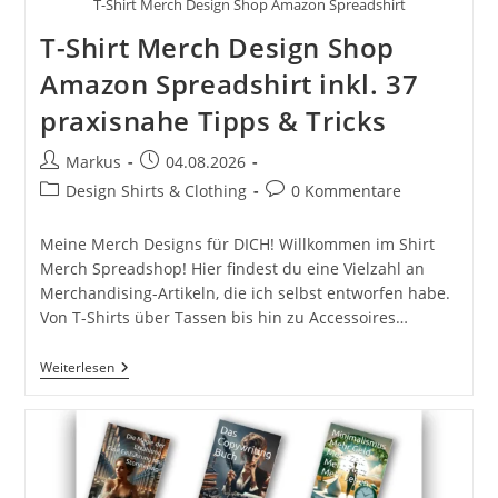
T-Shirt Merch Design Shop Amazon Spreadshirt
T-Shirt Merch Design Shop
Amazon Spreadshirt inkl. 37
praxisnahe Tipps & Tricks
Beitrags-
Beitrag
Markus
04.08.2026
Autor:
veröffentlicht:
Beitrags-
Beitrags-
Design Shirts & Clothing
0 Kommentare
Kategorie:
Kommentare:
Meine Merch Designs für DICH! Willkommen im Shirt
Merch Spreadshop! Hier findest du eine Vielzahl an
Merchandising-Artikeln, die ich selbst entworfen habe.
Von T-Shirts über Tassen bis hin zu Accessoires…
T-
Weiterlesen
Shirt
Merch
Design
Shop
Amazon
Spreadshirt
Inkl.