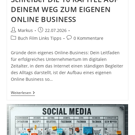
DEINEM WEG ZUM EIGENEN
ONLINE BUSINESS
Beitrags-
Beitrag
Markus
22.07.2026
Autor:
veröffentlicht:
Beitrags-
Beitrags-
Buch Film Links Tipps
0 Kommentare
Kategorie:
Kommentare:
Gründe dein eigenes Online-Business: Dein Leitfaden
für erfolgreiches Unternehmertum Im digitalen
Zeitalter, in dem das Internet einen ständigen Begleiter
des Alltags darstellt, ist der Aufbau eines eigenen
Online Business so…
GRÜNDE
Weiterlesen
DEIN
EIGENES
ONLINE
BUSINESS
Das
Taschenbuch
Für
Gründer