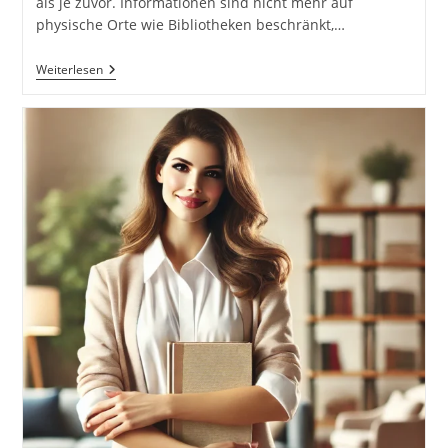
als je zuvor. Informationen sind nicht mehr auf
physische Orte wie Bibliotheken beschränkt,…
Die
Weiterlesen
Fahrende
Bibliothek
Und
Warum
Du
Mehr
Podcasts
Hören
Solltest.
Was
Ist
Ein
Podcast?
Erstelle
Deinen
Eigenen
Podcast.
Wie
Werde
Ich
Im
Internet
Sichtbar?!: