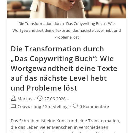
Starte
Mit
Social
Media
Für
Die Transformation durch "Das Copywriting Buch": Wie
Erfolg
Durch
Wortgewandtheit deine Texte auf das nächste Level hebt und
Deinen
Probleme löst
Online
Auftritt
Die Transformation durch
Und
Mehr
„Das Copywriting Buch“: Wie
Sichtbarkeit
Wortgewandtheit deine Texte
auf das nächste Level hebt
und Probleme löst
Beitrags-
Beitrag
Markus
27.06.2026
Autor:
veröffentlicht:
Beitrags-
Beitrags-
Copywriting / Storytelling
0 Kommentare
Kategorie:
Kommentare:
Das Schreiben ist eine Kunst und eine Transformation,
die das Leben vieler Menschen in verschiedenen