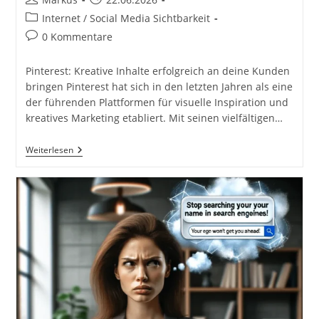
Autor:
veröffentlicht:
Beitrags-
Internet / Social Media Sichtbarkeit
Kategorie:
Beitrags-
0 Kommentare
Kommentare:
Pinterest: Kreative Inhalte erfolgreich an deine Kunden
bringen Pinterest hat sich in den letzten Jahren als eine
der führenden Plattformen für visuelle Inspiration und
kreatives Marketing etabliert. Mit seinen vielfältigen…
Dein
Weiterlesen
Pinterest
Account
Um
Kreativen
Inhalt
Erfolgreich
An
Deine
Kunden
Zu
Bringen.
Wie
Werde
Ich