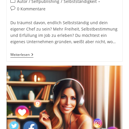
Beitrags-
Autor / Selfpublishing
/
Selbstständigkeit
Kategorie:
Beitrags-
0 Kommentare
Kommentare:
Du träumst davon, endlich Selbstständig und dein
eigener Chef zu sein? Mehr Freiheit, Selbstbestimmung
und Erfüllung im Job zu erleben? Du möchtest ein
eigenes Unternehmen gründen, weißt aber nicht, wo…
Jetzt
Weiterlesen
Mache
Ich
Mich
Selbstständig!
Erfolgreich
Starten
Mit
Informationen
Aus
Der
Praxis:
Mein
Weg
Und
Meine
Learnings