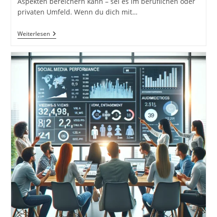
Aspekten bereichern kann – sei es im beruflichen oder
privaten Umfeld. Wenn du dich mit…
Die
Weiterlesen
Transformation
Durch
„Das
Copywriting
Buch“:
Wie
Wortgewandtheit
Deine
Texte
Auf
Das
Nächste
Level
Hebt
Und
Probleme
Löst