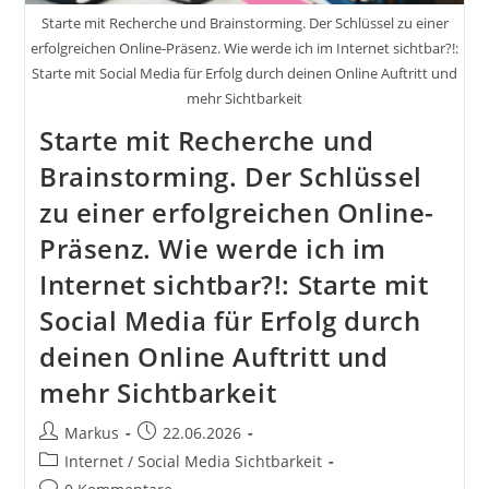
Internet
Starte mit Recherche und Brainstorming. Der Schlüssel zu einer
Sichtbar?!:
Starte
erfolgreichen Online-Präsenz. Wie werde ich im Internet sichtbar?!:
Mit
Starte mit Social Media für Erfolg durch deinen Online Auftritt und
Social
mehr Sichtbarkeit
Media
Für
Starte mit Recherche und
Erfolg
Durch
Brainstorming. Der Schlüssel
Deinen
Online
zu einer erfolgreichen Online-
Auftritt
Und
Mehr
Präsenz. Wie werde ich im
Sichtbarkeit
Internet sichtbar?!: Starte mit
Social Media für Erfolg durch
deinen Online Auftritt und
mehr Sichtbarkeit
Beitrags-
Beitrag
Markus
22.06.2026
Autor:
veröffentlicht:
Beitrags-
Internet / Social Media Sichtbarkeit
Kategorie:
Beitrags-