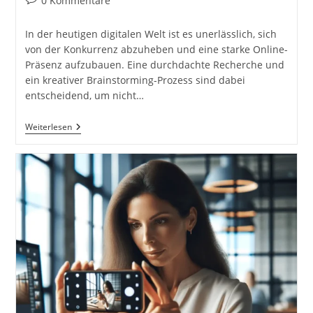
0 Kommentare
Kommentare:
In der heutigen digitalen Welt ist es unerlässlich, sich
von der Konkurrenz abzuheben und eine starke Online-
Präsenz aufzubauen. Eine durchdachte Recherche und
ein kreativer Brainstorming-Prozess sind dabei
entscheidend, um nicht…
Starte
Weiterlesen
Mit
Recherche
Und
Brainstorming.
Der
Schlüssel
Zu
Einer
Erfolgreichen
Online-
Präsenz.
Wie
Werde
Ich
Im
Internet