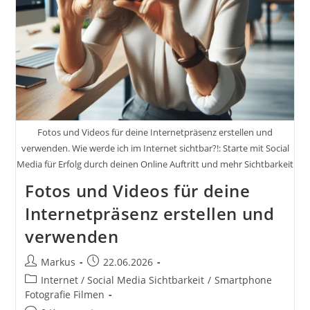
Sichtbar?!:
Starte
Mit
Social
Media
Für
Erfolg
Durch
Deinen
Online
Auftritt
Und
Fotos und Videos für deine Internetpräsenz erstellen und
Mehr
Sichtbarkeit
verwenden. Wie werde ich im Internet sichtbar?!: Starte mit Social
Media für Erfolg durch deinen Online Auftritt und mehr Sichtbarkeit
Fotos und Videos für deine
Internetpräsenz erstellen und
verwenden
Beitrags-
Beitrag
Markus
22.06.2026
Autor:
veröffentlicht:
Beitrags-
Internet / Social Media Sichtbarkeit
/
Smartphone
Kategorie:
Fotografie Filmen