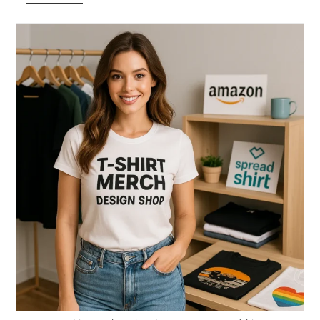
Online
Auftritt!
Besser
Online
Als
Nie
Gesehen.
Wie
Werde
Ich
Im
Internet
Sichtbar?!:
Starte
Mit
Social
Media
Für
Erfolg
Durch
Deinen
Online
Auftritt
Und
Mehr
Sichtbarkeit