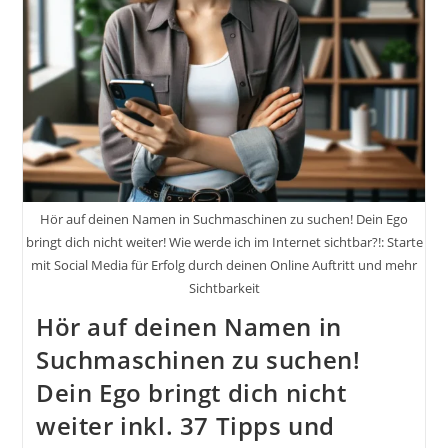
Im
Internet
Sichtbar?!:
Starte
Mit
Social
Media
Für
Erfolg
Durch
Deinen
Online
Auftritt
Und
Hör auf deinen Namen in Suchmaschinen zu suchen! Dein Ego
Mehr
Sichtbarkeit
bringt dich nicht weiter! Wie werde ich im Internet sichtbar?!: Starte
mit Social Media für Erfolg durch deinen Online Auftritt und mehr
Sichtbarkeit
Hör auf deinen Namen in
Suchmaschinen zu suchen!
Dein Ego bringt dich nicht
weiter inkl. 37 Tipps und