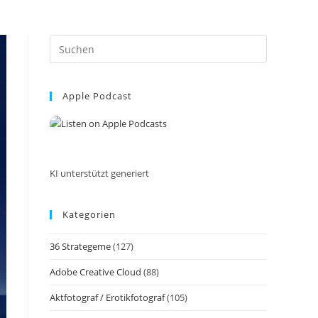
Press
Escape
to
Apple Podcast
close
the
search
panel.
KI unterstützt generiert
Kategorien
36 Strategeme
(127)
Adobe Creative Cloud
(88)
Aktfotograf / Erotikfotograf
(105)