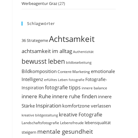
Werbeagentur Graz
(27)
Schlagwörter
Achtsamkeit
36 Strategeme
achtsamkeit im alltag
Authentizität
bewusst leben
bildbearbeitung
Bildkomposition
emotionale
Content-Marketing
Intelligenz
Fotografie-
erfülltes Leben
fotografie
fotografie tipps
Inspiration
innere balance
innere Ruhe
innere ruhe finden
innere
Inspiration
Stärke
komfortzone verlassen
kreative Fotografie
kreative bildgestaltung
Landschaftsfotografie
Lebensfreude
lebensqualität
mentale gesundheit
steigern