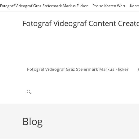
Zum
Fotograf Videograf Graz Steiermark Markus Flicker
Preise Kosten Wert
Kont
Inhalt
springen
Fotograf Videograf Content Creat
Fotograf Videograf Graz Steiermark Markus Flicker
Website-
Suche
Blog
umschalten