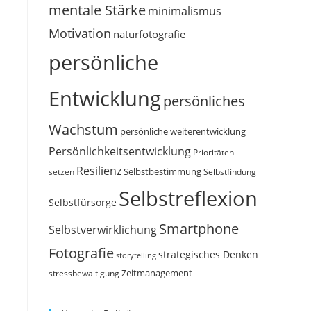
mentale Stärke
minimalismus
Motivation
naturfotografie
persönliche
Entwicklung
persönliches
Wachstum
persönliche weiterentwicklung
Persönlichkeitsentwicklung
Prioritäten
Resilienz
Selbstbestimmung
setzen
Selbstfindung
Selbstreflexion
Selbstfürsorge
Smartphone
Selbstverwirklichung
Fotografie
strategisches Denken
storytelling
Zeitmanagement
stressbewältigung