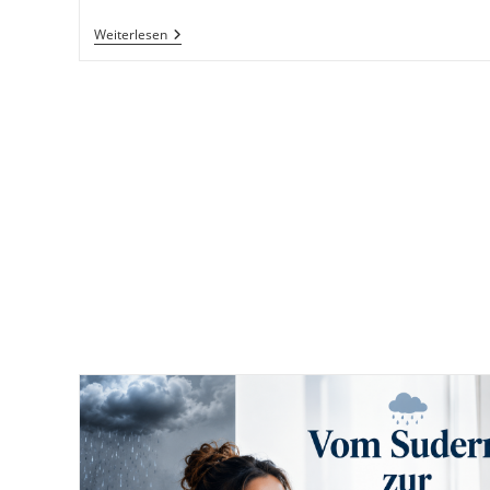
Phönix
Weiterlesen
Aus
Der
Asche
–
Wenn
Zerstörung
Der
Anfang
Von
Allem
Ist