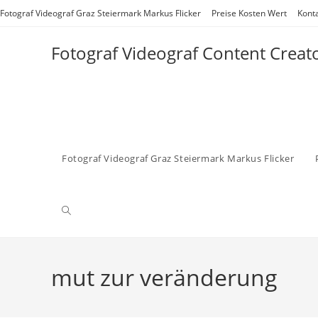
Zum
Fotograf Videograf Graz Steiermark Markus Flicker
Preise Kosten Wert
Kont
Inhalt
springen
Fotograf Videograf Content Creat
Fotograf Videograf Graz Steiermark Markus Flicker
Website-
Suche
mut zur veränderung
umschalten