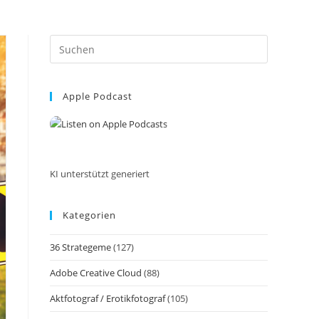
Press
Escape
to
Apple Podcast
close
the
search
panel.
KI unterstützt generiert
Kategorien
36 Strategeme
(127)
Adobe Creative Cloud
(88)
Aktfotograf / Erotikfotograf
(105)