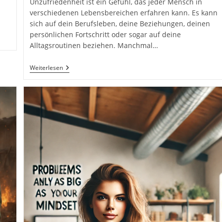
Unzufriedenheit ist ein Gefühl, das jeder Mensch in
verschiedenen Lebensbereichen erfahren kann. Es kann
sich auf dein Berufsleben, deine Beziehungen, deinen
persönlichen Fortschritt oder sogar auf deine
Alltagsroutinen beziehen. Manchmal…
Unzufriedenheit
Weiterlesen
Als
Treibende
Kraft
Für
Veränderung:
Warum
Dein
Innerer
Konflikt
Der
Schlüssel
Zu
Einem
Besseren
Leben
Sein
Kann