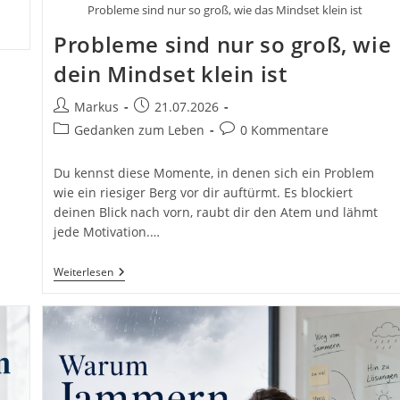
Probleme sind nur so groß, wie das Mindset klein ist
Probleme sind nur so groß, wie
dein Mindset klein ist
Beitrags-
Beitrag
Markus
21.07.2026
Autor:
veröffentlicht:
Beitrags-
Beitrags-
Gedanken zum Leben
0 Kommentare
Kategorie:
Kommentare:
Du kennst diese Momente, in denen sich ein Problem
wie ein riesiger Berg vor dir auftürmt. Es blockiert
deinen Blick nach vorn, raubt dir den Atem und lähmt
jede Motivation.…
Probleme
Weiterlesen
Sind
Nur
So
Groß,
Wie
Dein
Mindset
Klein