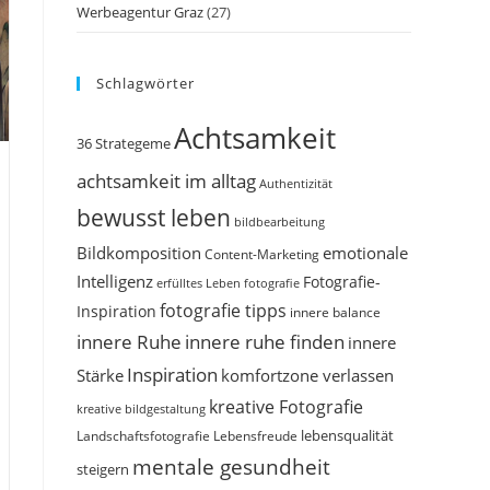
Werbeagentur Graz
(27)
Schlagwörter
Achtsamkeit
36 Strategeme
achtsamkeit im alltag
Authentizität
bewusst leben
bildbearbeitung
Bildkomposition
emotionale
Content-Marketing
Intelligenz
Fotografie-
erfülltes Leben
fotografie
fotografie tipps
Inspiration
innere balance
innere Ruhe
innere ruhe finden
innere
Inspiration
Stärke
komfortzone verlassen
kreative Fotografie
kreative bildgestaltung
Landschaftsfotografie
Lebensfreude
lebensqualität
mentale gesundheit
steigern