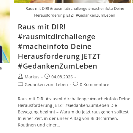
Raus mit DIR! #rausmitdirchallenge #macheinfoto Deine
Herausforderung JETZT #GedankenZumLeben
Raus mit DIR!
#rausmitdirchallenge
#macheinfoto Deine
Herausforderung JETZT
#GedankenZumLeben
a
Beitrags-
Beitrag
Markus
04.08.2026
Autor:
veröffentlicht:
Beitrags-
Beitrags-
Gedanken zum Leben
0 Kommentare
Kategorie:
Kommentare:
Raus mit DIR! #rausmitdirchallenge #macheinfoto Deine
Herausforderung JETZT #GedankenZumLeben Die
Bewegung beginnt – Warum du jetzt rausgehen solltest
In einer Zeit, in der unser Alltag von Bildschirmen,
Routinen und einer…