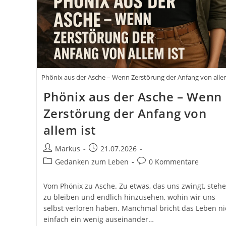
Phönix aus der Asche – Wenn Zerstörung der Anfang von allem
Phönix aus der Asche – Wenn
Zerstörung der Anfang von
allem ist
Beitrags-
Beitrag
Markus
21.07.2026
Autor:
veröffentlicht:
Beitrags-
Beitrags-
Gedanken zum Leben
0 Kommentare
Kategorie:
Kommentare:
Vom Phönix zu Asche. Zu etwas, das uns zwingt, steh
zu bleiben und endlich hinzusehen, wohin wir uns
selbst verloren haben. Manchmal bricht das Leben ni
einfach ein wenig auseinander…