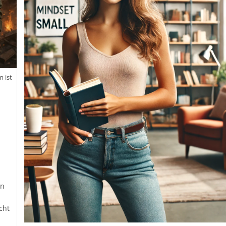
 ist
en
cht