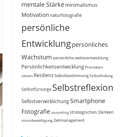
mentale Stärke
minimalismus
Motivation
naturfotografie
persönliche
Entwicklung
persönliches
Wachstum
persönliche weiterentwicklung
Persönlichkeitsentwicklung
Prioritäten
Resilienz
Selbstbestimmung
setzen
Selbstfindung
Selbstreflexion
Selbstfürsorge
Smartphone
Selbstverwirklichung
Fotografie
strategisches Denken
storytelling
Zeitmanagement
stressbewältigung