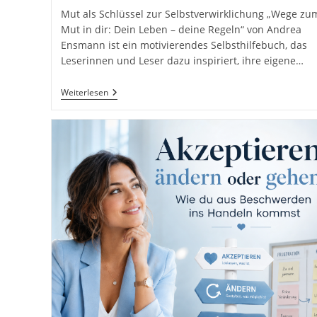
Mut als Schlüssel zur Selbstverwirklichung „Wege zu
Mut in dir: Dein Leben – deine Regeln“ von Andrea
Ensmann ist ein motivierendes Selbsthilfebuch, das
Leserinnen und Leser dazu inspiriert, ihre eigene…
Wege
Weiterlesen
Zum
Mut
In
Dir:
Dein
Leben
–
Deine
Regeln
Von
Andrea
Ensmann
Freya
Verlag