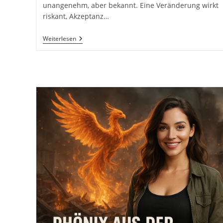
unangenehm, aber bekannt. Eine Veränderung wirkt
riskant, Akzeptanz…
Akzeptieren,
Weiterlesen
Ändern
Oder
Gehen:
Wie
Du
Aus
Beschwerden
Ins
Handeln
Kommst