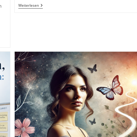
Raus
Weiterlesen
m
Mit
DIR!
#rausmitdirchallenge
#macheinfoto
Deine
Herausforderung
JETZT
#GedankenZumLeben