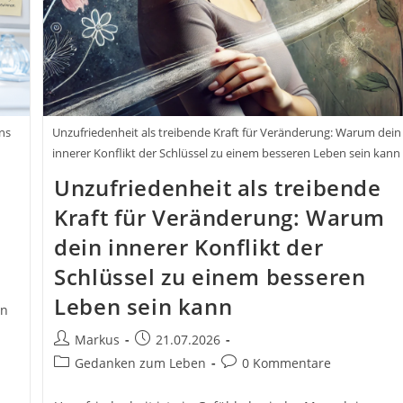
ns
Unzufriedenheit als treibende Kraft für Veränderung: Warum dein
innerer Konflikt der Schlüssel zu einem besseren Leben sein kann
Unzufriedenheit als treibende
Kraft für Veränderung: Warum
dein innerer Konflikt der
Schlüssel zu einem besseren
Leben sein kann
en
Beitrags-
Beitrag
Markus
21.07.2026
Autor:
veröffentlicht:
Beitrags-
Beitrags-
Gedanken zum Leben
0 Kommentare
Kategorie:
Kommentare: