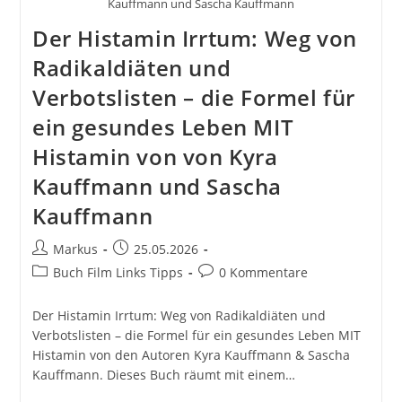
Kauffmann und Sascha Kauffmann
Der Histamin Irrtum: Weg von
Radikaldiäten und
Verbotslisten – die Formel für
ein gesundes Leben MIT
Histamin von von Kyra
Kauffmann und Sascha
Kauffmann
Beitrags-
Beitrag
Markus
25.05.2026
Autor:
veröffentlicht:
Beitrags-
Beitrags-
Buch Film Links Tipps
0 Kommentare
Kategorie:
Kommentare:
Der Histamin Irrtum: Weg von Radikaldiäten und
Verbotslisten – die Formel für ein gesundes Leben MIT
Histamin von den Autoren Kyra Kauffmann & Sascha
Kauffmann. Dieses Buch räumt mit einem…