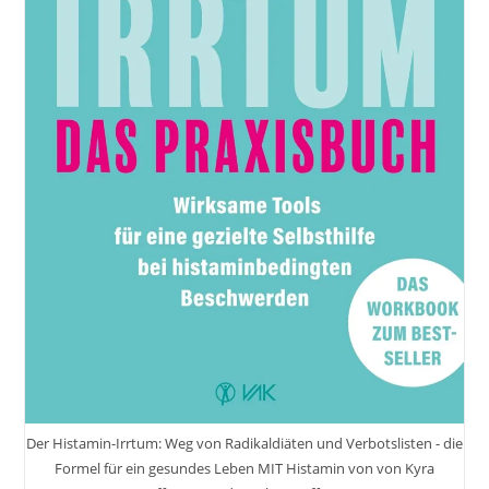
Der Histamin-Irrtum: Weg von Radikaldiäten und Verbotslisten - die
Formel für ein gesundes Leben MIT Histamin von von Kyra