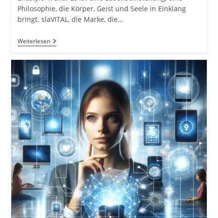
Philosophie, die Körper, Geist und Seele in Einklang
bringt. slaVITAL, die Marke, die…
SlaVITAL
Weiterlesen
Slavica
Seidel
Fitness
Sexy
Strong
Sport
Fotografie
Health
Blogger
Female
Model
Athlete
Diplom
Fitness
&
Personal
Trainer
Fotos
Ink.
37
Bildideen
Zum