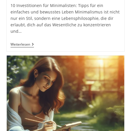
10 Investitionen für Minimalisten: Tipps für ein
einfaches und bewusstes Leben Minimalismus ist nicht
nur ein Stil, sondern eine Lebensphilosophie, die dir
erlaubt, dich auf das Wesentliche zu konzentrieren
und…
10
Weiterlesen
Investitionen
Für
Minimalisten:
Tipps
Für
Ein
Einfaches
Und
Bewusstes
Leben
#minimalismus