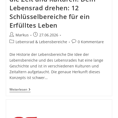
Lebensrad drehen: 12
Schlüsselbereiche für ein
Erfülltes Leben
Beitrags-
Beitrag
Markus
27.06.2026
Autor:
veröffentlicht:
Beitrags-
Beitrags-
Lebensrad & Lebensbereiche
0 Kommentare
Kategorie:
Kommentare:
Die Historie der Lebensbereiche Die Idee der
Lebensbereiche und des Lebensrades hat eine lange
Geschichte und ist in verschiedenen Kulturen und
Zeitaltern aufgetaucht. Die genaue Herkunft dieses
Konzepts ist schwer…
Geschichte.
Weiterlesen
Die
Historie
Der
Lebensbereiche
Und
Lebensräder.