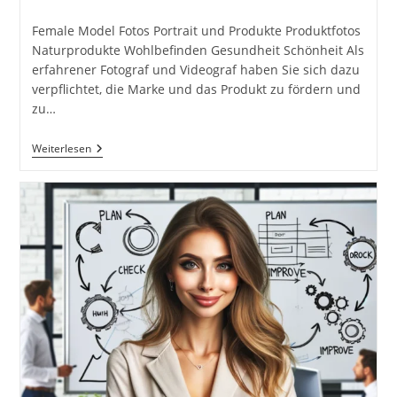
Kategorie:
Kommentare:
Female Model Fotos Portrait und Produkte Produktfotos
Naturprodukte Wohlbefinden Gesundheit Schönheit Als
erfahrener Fotograf und Videograf haben Sie sich dazu
verpflichtet, die Marke und das Produkt zu fördern und
zu…
Female
Weiterlesen
Model
Fotos
Portrait
Und
Produkte
Produktfotos
Naturprodukte
Wohlbefinden
Gesundheit
Schönheit
Inkl.
25
Tipps