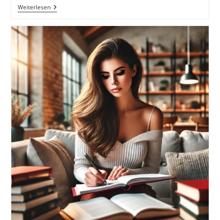
Der
Weiterlesen
Histamin
Irrtum:
Weg
Von
Radikaldiäten
Und
Verbotslisten
–
Die
Formel
Für
Ein
Gesundes
Leben
MIT
Histamin
Von
Von
Kyra
Kauffmann
Und
Sascha
Kauffmann