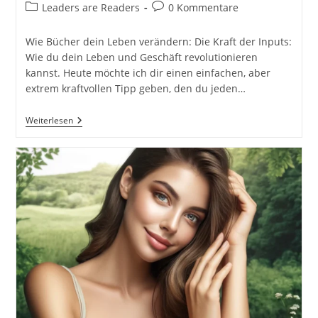
Autor:
veröffentlicht:
Beitrags-
Beitrags-
Leaders are Readers
0 Kommentare
Kategorie:
Kommentare:
Wie Bücher dein Leben verändern: Die Kraft der Inputs:
Wie du dein Leben und Geschäft revolutionieren
kannst. Heute möchte ich dir einen einfachen, aber
extrem kraftvollen Tipp geben, den du jeden…
Wie
Weiterlesen
Bücher
Dein
Leben
Verändern:
Vom
Wissen
Zur
Umsetzung
Und
Erfolg.
Input
Aus
Büchern:
Der
Schlüssel
Zum
Persönlichen