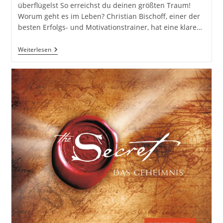
überflügelst So erreichst du deinen größten Traum!
Worum geht es im Leben? Christian Bischoff, einer der
besten Erfolgs- und Motivationstrainer, hat eine klare…
Unbesiegbar:
Weiterlesen
55
Geheimnisse,
Wie
Du
Alle
Anderen
Überflügelst
Von
Christian
Bischoff