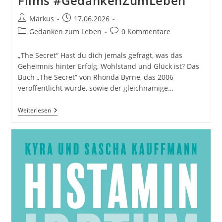
Films #GedankenZumLeben
Beitrags-
Beitrag
Markus
17.06.2026
Autor:
veröffentlicht:
Beitrags-
Beitrags-
Gedanken zum Leben
0 Kommentare
Kategorie:
Kommentare:
„The Secret“ Hast du dich jemals gefragt, was das
Geheimnis hinter Erfolg, Wohlstand und Glück ist? Das
Buch „The Secret“ von Rhonda Byrne, das 2006
veröffentlicht wurde, sowie der gleichnamige…
Das
Weiterlesen
Geheimnis
Von
„The
Secret“:
Eine
Tiefgehende
Betrachtung
Des
Buches
Und
Films
#GedankenZumLeben