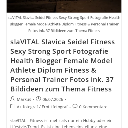
slaVITAL Slavica Seidel Fitness Sexy Strong Sport Fotografie Health
Blogger Female Model Athlete Diplom Fitness & Personal Trainer
Fotos ink. 37 Bildideen zum Thema Fitness
slaVITAL Slavica Seidel Fitness
Sexy Strong Sport Fotografie
Health Blogger Female Model
Athlete Diplom Fitness &
Personal Trainer Fotos ink. 37
Bildideen zum Thema Fitness
Beitrags-
Beitrag
Markus
06.07.2026
Autor:
veröffentlicht:
Beitrags-
Beitrags-
Aktfotograf / Erotikfotograf
0 Kommentare
Kategorie:
Kommentare:
slaVITAL - Fitness ist mehr als nur ein Hobby oder ein
Lifestyle-Trend. Es ist eine Lebenseinstellung, eine