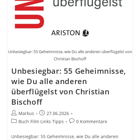
Unbesiegbar: 55 Geheimnisse, wie Du alle anderen überflügelst von
Christian Bischoff
Unbesiegbar: 55 Geheimnisse,
wie Du alle anderen
überflügelst von Christian
Bischoff
Beitrags-
Beitrag
Markus
27.06.2026
Autor:
veröffentlicht:
Beitrags-
Beitrags-
Buch Film Links Tipps
0 Kommentare
Kategorie:
Kommentare:
Unbesiegbar: 55 Geheimnisse, wie Du alle anderen