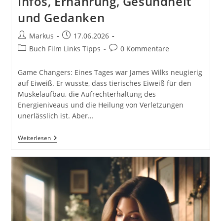
Infos, Ernährung, Gesundheit
und Gedanken
Beitrags-
Beitrag
Markus
17.06.2026
Autor:
veröffentlicht:
Beitrags-
Beitrags-
Buch Film Links Tipps
0 Kommentare
Kategorie:
Kommentare:
Game Changers: Eines Tages war James Wilks neugierig
auf Eiweiß. Er wusste, dass tierisches Eiweiß für den
Muskelaufbau, die Aufrechterhaltung des
Energieniveaus und die Heilung von Verletzungen
unerlässlich ist. Aber…
The
Weiterlesen
Game
Changers
Dokumentation,
Filmtipp,
Infos,
Ernährung,
Gesundheit
Und
Gedanken