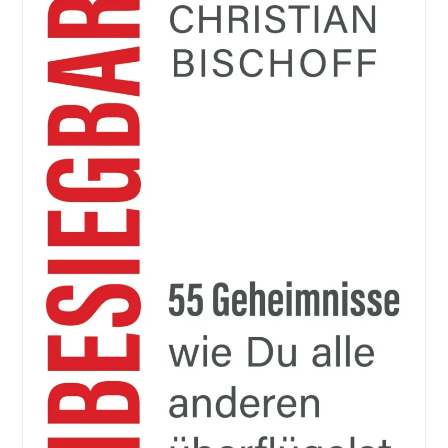
Eine
Reise
Durch
Die
Zeit
Und
Kulturen.
Dein
Lebensrad
Drehen:
12
Schlüsselbereiche
Für
Ein
Erfülltes
Leben