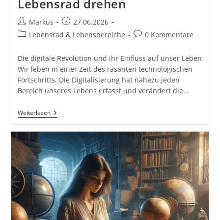
Lebensrad drehen
Beitrags-
Beitrag
Markus
27.06.2026
Autor:
veröffentlicht:
Beitrags-
Beitrags-
Lebensrad & Lebensbereiche
0 Kommentare
Kategorie:
Kommentare:
Die digitale Revolution und ihr Einfluss auf unser Leben
Wir leben in einer Zeit des rasanten technologischen
Fortschritts. Die Digitalisierung hat nahezu jeden
Bereich unseres Lebens erfasst und verändert die…
Technologie
Weiterlesen
Und
Digitale
Lebensweise:
Chancen
Und
Verantwortung
In
Einer
Vernetzten
Welt.
Der
Einfluss
Der