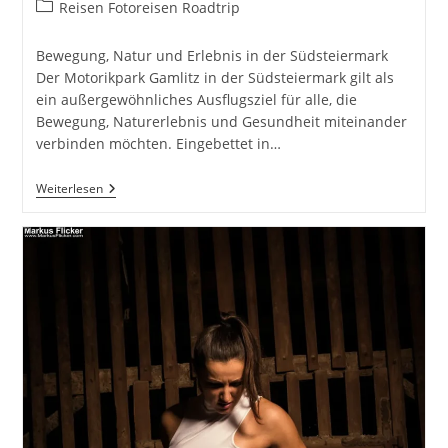
Autor:
veröffentlicht:
Beitrags-
Reisen Fotoreisen Roadtrip
Kategorie:
Bewegung, Natur und Erlebnis in der Südsteiermark
Der Motorikpark Gamlitz in der Südsteiermark gilt als
ein außergewöhnliches Ausflugsziel für alle, die
Bewegung, Naturerlebnis und Gesundheit miteinander
verbinden möchten. Eingebettet in…
Motorikpark
Weiterlesen
Gamlitz
In
Der
Südsteiermark
Steiermark
Österreich
#visitstyria
#visitaustria