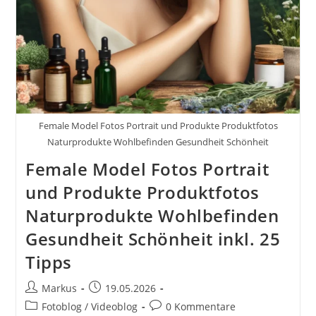
Und
Beruflichen
Erfolg.
Von
Der
Theorie
Zur
Praxis:
Erfolgreich
Werden
Durch
Female Model Fotos Portrait und Produkte Produktfotos
Die
Richtige
Naturprodukte Wohlbefinden Gesundheit Schönheit
Anwendung
Female Model Fotos Portrait
Von
Wissen.
und Produkte Produktfotos
Naturprodukte Wohlbefinden
Gesundheit Schönheit inkl. 25
Tipps
Beitrags-
Beitrag
Markus
19.05.2026
Autor:
veröffentlicht:
Beitrags-
Beitrags-
Fotoblog / Videoblog
0 Kommentare