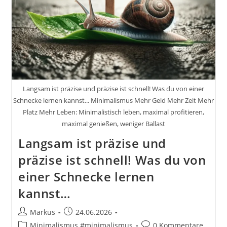
Langsam ist präzise und präzise ist schnell! Was du von einer
Schnecke lernen kannst... Minimalismus Mehr Geld Mehr Zeit Mehr
Platz Mehr Leben: Minimalistisch leben, maximal profitieren,
maximal genießen, weniger Ballast
Langsam ist präzise und
präzise ist schnell! Was du von
einer Schnecke lernen
kannst…
Beitrags-
Beitrag
Markus
24.06.2026
Autor:
veröffentlicht:
Beitrags-
Beitrags-
Minimalismus #minimalismus
0 Kommentare