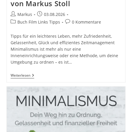
von Markus Stoll
Beitrags-
Beitrag
Markus
03.08.2026
Autor:
veröffentlicht:
Beitrags-
Beitrags-
Buch Film Links Tipps
0 Kommentare
Kategorie:
Kommentare:
Tipps für ein leichteres Leben, mehr Zufriedenheit,
Gelassenheit, Glück und effizientes Zeitmanagement
Minimalismus ist mehr als nur eine
Inneneinrichtungsweise oder eine Methode, um deine
Umgebung zu ordnen – es ist…
Minimalismus
Weiterlesen
Für
Anfänger
-
Der
Praxisguide
Mit
Leichtigkeit-
Die
Besten
Tipps
Für:
Leichter