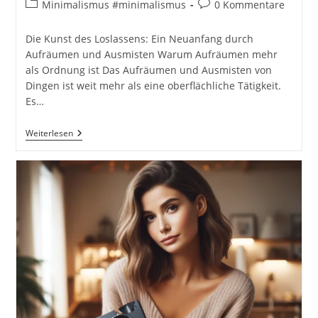
Autor:
veröffentlicht:
Beitrags-
Beitrags-
Minimalismus #minimalismus
0 Kommentare
Kategorie:
Kommentare:
Die Kunst des Loslassens: Ein Neuanfang durch
Aufräumen und Ausmisten Warum Aufräumen mehr
als Ordnung ist Das Aufräumen und Ausmisten von
Dingen ist weit mehr als eine oberflächliche Tätigkeit.
Es…
Aufräumen
Weiterlesen
Und
Ausmisten:
Verwenden,
Verkaufen,
Verschenken
Oder
Verschrotten.
Start
In
Den
Minimalismus