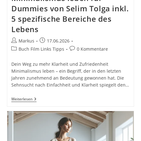
Dummies von Selim Tolga inkl.
5 spezifische Bereiche des
Lebens
Beitrags-
Beitrag
Markus
17.06.2026
Autor:
veröffentlicht:
Beitrags-
Beitrags-
Buch Film Links Tipps
0 Kommentare
Kategorie:
Kommentare:
Dein Weg zu mehr Klarheit und Zufriedenheit
Minimalismus leben – ein Begriff, der in den letzten
Jahren zunehmend an Bedeutung gewonnen hat. Die
Sehnsucht nach Einfachheit und Klarheit spiegelt den…
Minimalismus
Weiterlesen
Leben
Für
Dummies
Von
Selim
Tolga
Inkl.
5