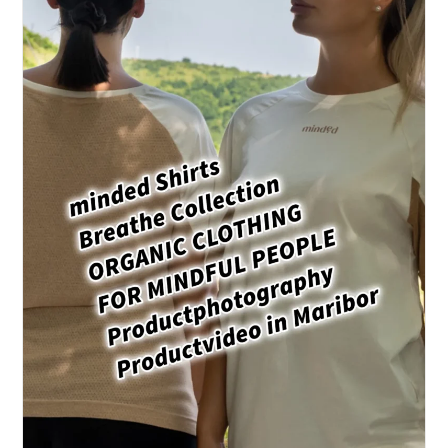
Selbstbestimmt
Und
Nachhaltig
Leben
Können
Von
Holger
P.
Sachse