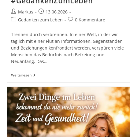
#GedankenZumLeben
Beitrags-
Beitrag
Markus
13.06.2026
Autor:
veröffentlicht:
Beitrags-
Beitrags-
Gedanken zum Leben
0 Kommentare
Kategorie:
Kommentare:
Trennen durch verbrennen. In einer Welt, in der wir
täglich mit einer Flut an Informationen, Gegenständen
und Beziehungen konfrontiert werden, verspüren viele
Menschen das Bedürfnis nach Befreiung und
Neuanfang. Das…
Willst
Weiterlesen
Du
Dich
Von
Etwas
Trennen,
Dann
Musst
Du
Es
Verbrennen:
Der
Weg