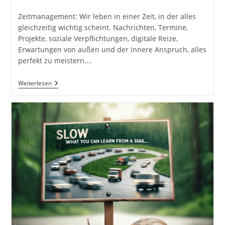
Kategorie:
Kommentare:
Zeitmanagement: Wir leben in einer Zeit, in der alles
gleichzeitig wichtig scheint. Nachrichten, Termine,
Projekte, soziale Verpflichtungen, digitale Reize,
Erwartungen von außen und der innere Anspruch, alles
perfekt zu meistern.…
Zeitmanagement
Weiterlesen
Und
Minimalismus
–
Die
Kunst
Des
Nein-
Sagens
In
Einer
Welt
Voller
Ablenkungen