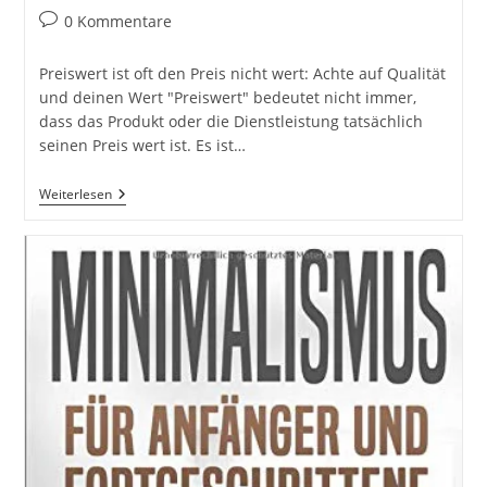
Beitrags-
0 Kommentare
Kommentare:
Preiswert ist oft den Preis nicht wert: Achte auf Qualität
und deinen Wert "Preiswert" bedeutet nicht immer,
dass das Produkt oder die Dienstleistung tatsächlich
seinen Preis wert ist. Es ist…
Preiswert
Weiterlesen
Ist
Oft
Den
Preis
Nicht
Wert:
Achte
Auf
Qualität
Und
Deinen
Wert
#GedankenZumLeben