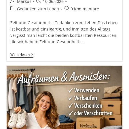
Beitrags-
Beitrag
Markus
10.06.2026
Autor:
veröffentlicht:
Beitrags-
Beitrags-
Gedanken zum Leben
0 Kommentare
Kategorie:
Kommentare:
Zeit und Gesundheit – Gedanken zum Leben Das Leben
ist kostbar und einzigartig, und inmitten des Alltags
vergisst man leicht die beiden kostbarsten Ressourcen,
die wir haben: Zeit und Gesundheit.…
Zwei
Weiterlesen
Dinge
Im
Leben
Bekommst
Du
Nie
Mehr
Zurück!
Zeit
Und
Gesundheit!
#GedankenZumLeben