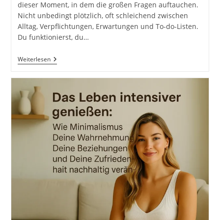
dieser Moment, in dem die großen Fragen auftauchen.
Nicht unbedingt plötzlich, oft schleichend zwischen
Alltag, Verpflichtungen, Erwartungen und To-do-Listen.
Du funktionierst, du…
Deine
Weiterlesen
Persönliche
Löffelliste
–
Was
Du
Wirklich
Tun
Willst,
Bevor
Du
Den
Löffel
Abgibst.
The
Bucket
List