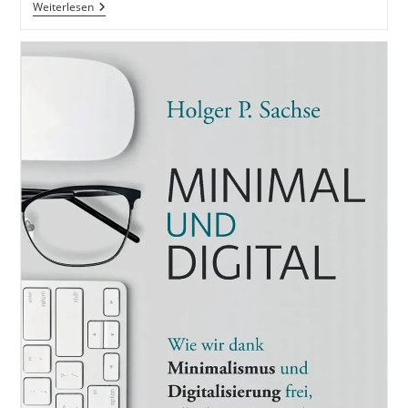
Minimalismus
Weiterlesen
–
Dein
Weg
Hin
Zu
Ordnung,
Gelassenheit
Und
Finanzieller
Freiheit:
Mehr
Als
Nur
Aufräumen
Buch
Von
Luke
Jaque-
Rodney