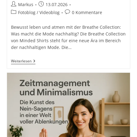
Beitrags-
Beitrag
Markus
13.07.2026
Autor:
veröffentlicht:
Beitrags-
Beitrags-
Fotoblog / Videoblog
0 Kommentare
Kategorie:
Kommentare:
Bewusst leben und atmen mit der Breathe Collection:
Was macht die Mode nachhaltig? Die Breathe Collection
von Minded Shirts steht für eine neue Ära im Bereich
der nachhaltigen Mode. Die…
Minded
Weiterlesen
Shirts
Breathe
Collection
ORGANIC
CLOTHING
FOR
MINDFUL
PEOPLE
Productphotography
Productvideo
In
Maribor
Mindedclo
Jan
&