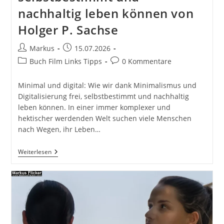
nachhaltig leben können von
Holger P. Sachse
Beitrags-
Beitrag
Markus
15.07.2026
Autor:
veröffentlicht:
Beitrags-
Beitrags-
Buch Film Links Tipps
0 Kommentare
Kategorie:
Kommentare:
Minimal und digital: Wie wir dank Minimalismus und
Digitalisierung frei, selbstbestimmt und nachhaltig
leben können. In einer immer komplexer und
hektischer werdenden Welt suchen viele Menschen
nach Wegen, ihr Leben…
Minimal
Weiterlesen
Und
Digital:
Wie
Wir
Dank
Minimalismus
Und
Digitalisierung
Frei,