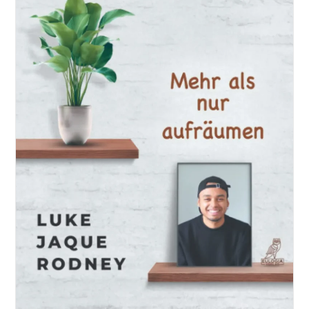
Leben,
Zufriedenheit,
Gelassenheit,
Glücklich
Sein,
Effizientes
Zeitmanagement
Taschenbuch
Von
Markus
Stoll