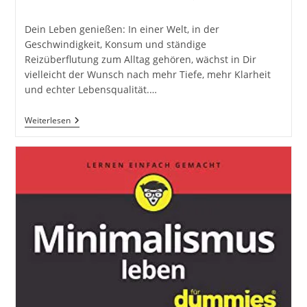
Kategorie:
Kommentare:
Dein Leben genießen: In einer Welt, in der
Geschwindigkeit, Konsum und ständige
Reizüberflutung zum Alltag gehören, wächst in Dir
vielleicht der Wunsch nach mehr Tiefe, mehr Klarheit
und echter Lebensqualität.…
Das
Weiterlesen
Leben
Intensiver
Genießen:
Wie
Minimalismus
Deine
Wahrnehmung,
Deine
Beziehungen
Und
Deine
Zufriedenheit
Nachhaltig
Verändert