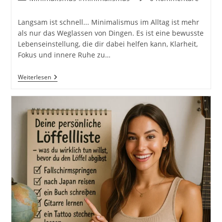
Kategorie:
Kommentare:
Langsam ist schnell... Minimalismus im Alltag ist mehr
als nur das Weglassen von Dingen. Es ist eine bewusste
Lebenseinstellung, die dir dabei helfen kann, Klarheit,
Fokus und innere Ruhe zu…
Langsam
Weiterlesen
Ist
Präzise
Und
Präzise
Ist
Schnell!
Was
Du
Von
Einer
Schnecke
Lernen
Kannst…