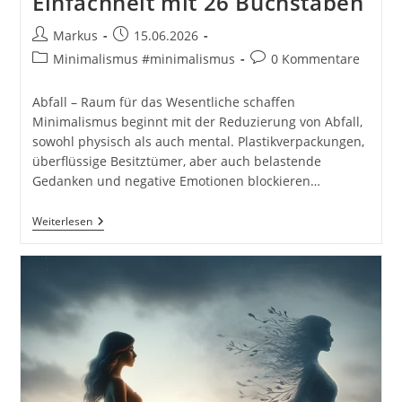
Einfachheit mit 26 Buchstaben
Beitrags-
Beitrag
Markus
15.06.2026
Autor:
veröffentlicht:
Beitrags-
Beitrags-
Minimalismus #minimalismus
0 Kommentare
Kategorie:
Kommentare:
Abfall – Raum für das Wesentliche schaffen
Minimalismus beginnt mit der Reduzierung von Abfall,
sowohl physisch als auch mental. Plastikverpackungen,
überflüssige Besitztümer, aber auch belastende
Gedanken und negative Emotionen blockieren…
Das
Weiterlesen
Minimalismus
Alphabet:
Ein
Leitfaden
Zur
Bewussten
Einfachheit
Mit
26
Buchstaben