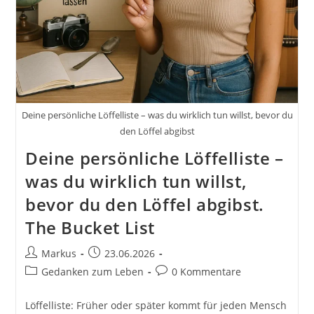
Deine persönliche Löffelliste – was du wirklich tun willst, bevor du
den Löffel abgibst
Deine persönliche Löffelliste –
was du wirklich tun willst,
bevor du den Löffel abgibst.
The Bucket List
Beitrags-
Beitrag
Markus
23.06.2026
Autor:
veröffentlicht:
Beitrags-
Beitrags-
Gedanken zum Leben
0 Kommentare
Kategorie:
Kommentare:
Löffelliste: Früher oder später kommt für jeden Mensch