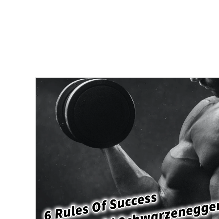
Es
Nur
Ein
Wunsch
Oder
Was
Willst
Du
Wirklich?
Erfülle
Dir
Deine
Wünsche,
Träume
Und
Ziele
Indem
Du
An
Dir
Arbeitest!
#GedankenZumLeben