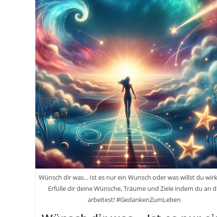
Ich
Auf
Einem
Bike-
Trip
Von
Berlin
Nach
Peking
Den
Mut
Fand,
Meine
Träume
Zu
Leben
–
Bekannt
Aus
Der
Dokumentation
Biking
Borders
Wünsch dir was... Ist es nur ein Wunsch oder was willst du wirk
Von
Erfülle dir deine Wünsche, Träume und Ziele indem du an d
Nono
arbeitest! #GedankenZumLeben
Konopka