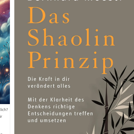
Rein
In
Das
Leben.
Lebenskunst
Und
Kontinuierliche
Verbesserung
Im
Alltag.
lich?
ir