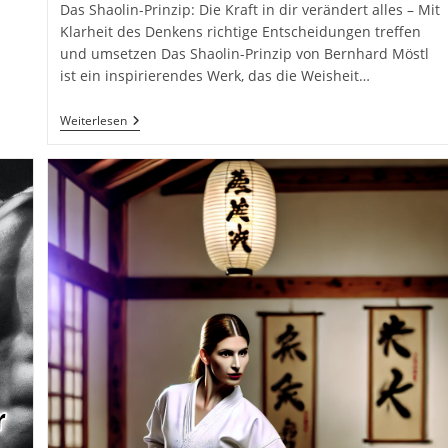
Das Shaolin-Prinzip: Die Kraft in dir verändert alles – Mit
Klarheit des Denkens richtige Entscheidungen treffen
und umsetzen Das Shaolin-Prinzip von Bernhard Möstl
ist ein inspirierendes Werk, das die Weisheit…
Das
Weiterlesen
Shaolin
Prinzip:
Die
Kraft
In
Dir
Verändert
Alles.
Mit
Der
Klarheit
Des
Denkens
Richtige
Entscheidungen
Treffen
Und
Umsetzen
Von
Bernhard