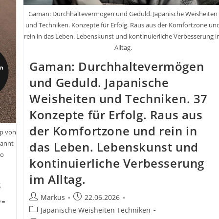
Gaman: Durchhaltevermögen und Geduld. Japanische Weisheiten
und Techniken. Konzepte für Erfolg. Raus aus der Komfortzone un
rein in das Leben. Lebenskunst und kontinuierliche Verbesserung 
Alltag.
Gaman: Durchhaltevermögen
und Geduld. Japanische
Weisheiten und Techniken. 37
Konzepte für Erfolg. Raus aus
der Komfortzone und rein in
ip von
das Leben. Lebenskunst und
kannt
no
kontinuierliche Verbesserung
im Alltag.
s
Beitrags-
Beitrag
Markus
22.06.2026
-
Autor:
veröffentlicht:
Beitrags-
Japanische Weisheiten Techniken