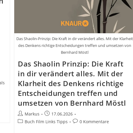
n
Das Shaolin-Prinzip: Die Kraft in dir verändert alles. Mit der Klarhei
des Denkens richtige Entscheidungen treffen und umsetzen von
Bernhard Möstl
Das Shaolin Prinzip: Die Kraft
in dir verändert alles. Mit der
Klarheit des Denkens richtige
als
Entscheidungen treffen und
umsetzen von Bernhard Möstl
Beitrags-
Beitrag
Markus
17.06.2026
Autor:
veröffentlicht:
Beitrags-
Beitrags-
Buch Film Links Tipps
0 Kommentare
Kategorie:
Kommentare: