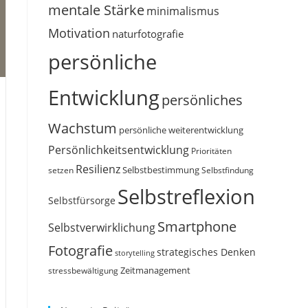
mentale Stärke
minimalismus
Motivation
naturfotografie
persönliche
t
Entwicklung
persönliches
Wachstum
persönliche weiterentwicklung
Persönlichkeitsentwicklung
Prioritäten
Resilienz
Selbstbestimmung
setzen
Selbstfindung
Selbstreflexion
Selbstfürsorge
Smartphone
Selbstverwirklichung
Fotografie
strategisches Denken
storytelling
Zeitmanagement
stressbewältigung