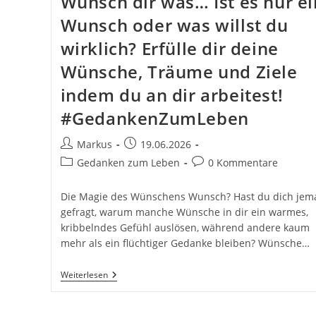
Wünsch dir was… Ist es nur ei
Wunsch oder was willst du
wirklich? Erfülle dir deine
Wünsche, Träume und Ziele
indem du an dir arbeitest!
#GedankenZumLeben
Beitrags-
Beitrag
Markus
19.06.2026
Autor:
veröffentlicht:
Beitrags-
Beitrags-
Gedanken zum Leben
0 Kommentare
Kategorie:
Kommentare:
Die Magie des Wünschens Wunsch? Hast du dich jem
gefragt, warum manche Wünsche in dir ein warmes,
kribbelndes Gefühl auslösen, während andere kaum
mehr als ein flüchtiger Gedanke bleiben? Wünsche…
Wünsch
Weiterlesen
Dir
Was…
Ist