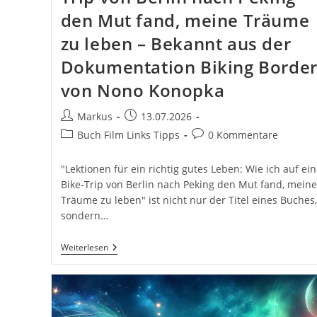
den Mut fand, meine Träume
zu leben – Bekannt aus der
Dokumentation Biking Border
von Nono Konopka
Beitrags-
Beitrag
Markus
13.07.2026
Autor:
veröffentlicht:
Beitrags-
Beitrags-
Buch Film Links Tipps
0 Kommentare
Kategorie:
Kommentare:
"Lektionen für ein richtig gutes Leben: Wie ich auf ei
Bike-Trip von Berlin nach Peking den Mut fand, meine
Träume zu leben" ist nicht nur der Titel eines Buches,
sondern…
Lektionen
Weiterlesen
Für
Ein
Richtig
Gutes
Leben:
Wie