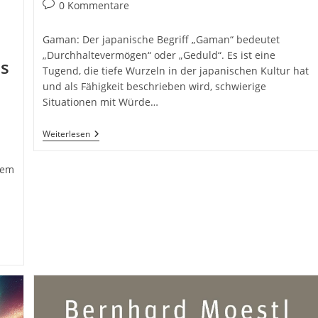
Kategorie:
Beitrags-
0 Kommentare
Kommentare:
Gaman: Der japanische Begriff „Gaman“ bedeutet
„Durchhaltevermögen“ oder „Geduld“. Es ist eine
s
Tugend, die tiefe Wurzeln in der japanischen Kultur hat
und als Fähigkeit beschrieben wird, schwierige
Situationen mit Würde…
Gaman:
Weiterlesen
Durchhaltevermögen
Und
Geduld.
nem
Japanische
Weisheiten
Und
Techniken.
37
Konzepte
Für
Erfolg.
Raus
Aus
Der
Komfortzone
Und