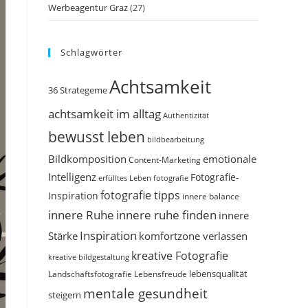
Werbeagentur Graz
(27)
Schlagwörter
Achtsamkeit
36 Strategeme
achtsamkeit im alltag
Authentizität
bewusst leben
bildbearbeitung
Bildkomposition
emotionale
Content-Marketing
Intelligenz
Fotografie-
erfülltes Leben
fotografie
fotografie tipps
Inspiration
innere balance
innere Ruhe
innere ruhe finden
innere
Inspiration
Stärke
komfortzone verlassen
kreative Fotografie
kreative bildgestaltung
Landschaftsfotografie
Lebensfreude
lebensqualität
mentale gesundheit
steigern