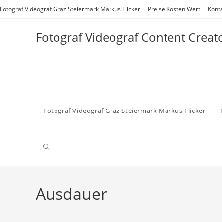
Zum
Fotograf Videograf Graz Steiermark Markus Flicker
Preise Kosten Wert
Kont
Inhalt
springen
Fotograf Videograf Content Creat
Fotograf Videograf Graz Steiermark Markus Flicker
Website-
Suche
Ausdauer
umschalten