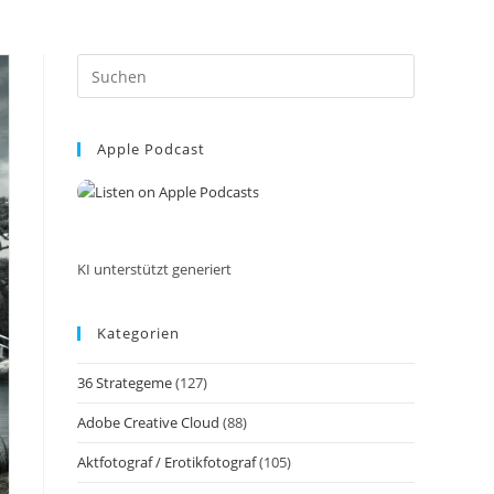
Press
Escape
to
Apple Podcast
close
the
search
panel.
KI unterstützt generiert
Kategorien
36 Strategeme
(127)
Adobe Creative Cloud
(88)
Aktfotograf / Erotikfotograf
(105)