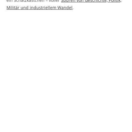
ein Schatzkästchen – voller
Spuren von Geschichte, Politik,
Militär und industriellem Wandel
.