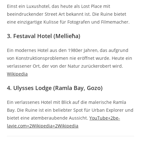
Einst ein Luxushotel, das heute als Lost Place mit
beeindruckender Street Art bekannt ist.
Die Ruine bietet
eine einzigartige Kulisse für Fotografen und Filmemacher.
3.
Festaval Hotel (Mellieħa)
Ein modernes Hotel aus den 1980er Jahren, das aufgrund
von Konstruktionsproblemen nie eröffnet wurde.
Heute ein
verlassener Ort, der von der Natur zurückerobert wird.
Wikipedia
4.
Ulysses Lodge (Ramla Bay, Gozo)
Ein verlassenes Hotel mit Blick auf die malerische Ramla
Bay.
Die Ruine ist ein beliebter Spot für Urban Explorer und
bietet eine atemberaubende Aussicht.
YouTube
+2
be-
lavie.com
+2
Wikipedia
+2
Wikipedia