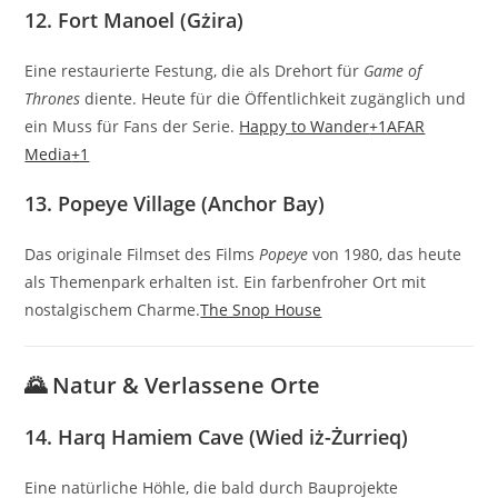
12.
Fort Manoel (Gżira)
Eine restaurierte Festung, die als Drehort für
Game of
Thrones
diente.
Heute für die Öffentlichkeit zugänglich und
ein Muss für Fans der Serie.
Happy to Wander
+1
AFAR
Media
+1
13.
Popeye Village (Anchor Bay)
Das originale Filmset des Films
Popeye
von 1980, das heute
als Themenpark erhalten ist.
Ein farbenfroher Ort mit
nostalgischem Charme.
The Snop House
🌄 Natur & Verlassene Orte
14.
Harq Hamiem Cave (Wied iż-Żurrieq)
Eine natürliche Höhle, die bald durch Bauprojekte