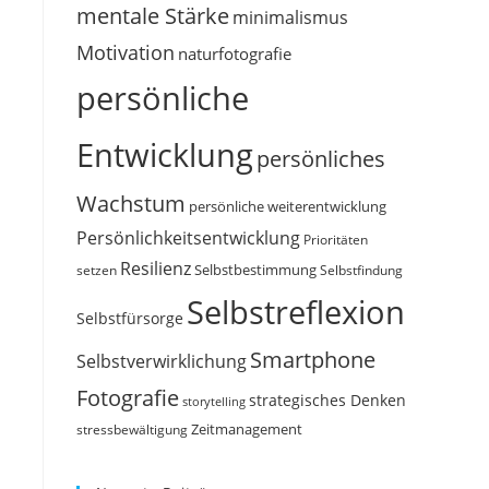
mentale Stärke
minimalismus
Motivation
naturfotografie
persönliche
Entwicklung
persönliches
Wachstum
persönliche weiterentwicklung
Persönlichkeitsentwicklung
Prioritäten
Resilienz
Selbstbestimmung
setzen
Selbstfindung
Selbstreflexion
Selbstfürsorge
Smartphone
Selbstverwirklichung
Fotografie
strategisches Denken
storytelling
Zeitmanagement
stressbewältigung