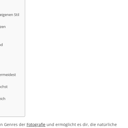
eigenen Stil
tzen
nd
vermeidest
uchst
eich
en Genres der
Fotografie
und ermöglicht es dir, die natürliche