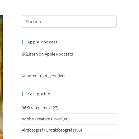
Press
Escape
to
Apple Podcast
close
the
search
panel.
KI unterstützt generiert
Kategorien
36 Strategeme
(127)
Adobe Creative Cloud
(88)
Aktfotograf / Erotikfotograf
(105)