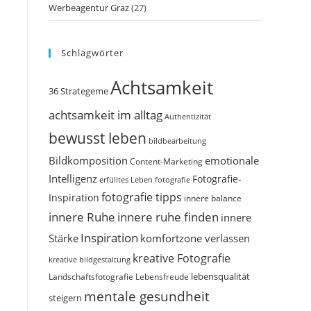
Werbeagentur Graz
(27)
Schlagwörter
Achtsamkeit
36 Strategeme
achtsamkeit im alltag
Authentizität
bewusst leben
bildbearbeitung
Bildkomposition
emotionale
Content-Marketing
Intelligenz
Fotografie-
erfülltes Leben
fotografie
fotografie tipps
Inspiration
innere balance
innere Ruhe
innere ruhe finden
innere
Inspiration
Stärke
komfortzone verlassen
kreative Fotografie
kreative bildgestaltung
Landschaftsfotografie
Lebensfreude
lebensqualität
mentale gesundheit
steigern