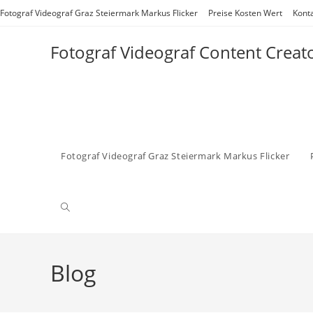
Zum
Fotograf Videograf Graz Steiermark Markus Flicker
Preise Kosten Wert
Kont
Inhalt
springen
Fotograf Videograf Content Creat
Fotograf Videograf Graz Steiermark Markus Flicker
Website-
Suche
Blog
umschalten