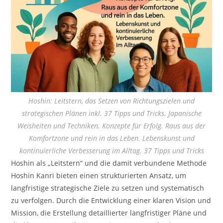
Hoshin: Leitstern, das Setzen von Richtungszielen und
strategischen Plänen inkl. 37 Tipps und Tricks. Japanische
Weisheiten und Techniken. Konzepte für Erfolg. Raus aus der
Komfortzone und rein in das Leben. Lebenskunst und
kontinuierliche Verbesserung im Alltag. 37 Tipps und Tricks
Hoshin als „Leitstern“ und die damit verbundene Methode
Hoshin Kanri bieten einen strukturierten Ansatz, um
langfristige strategische Ziele zu setzen und systematisch
zu verfolgen. Durch die Entwicklung einer klaren Vision und
Mission, die Erstellung detaillierter langfristiger Pläne und