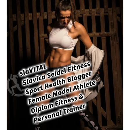
Freiheit
Und
Grenzenlosen
Möglichkeiten:
Limitless
I
Valletta