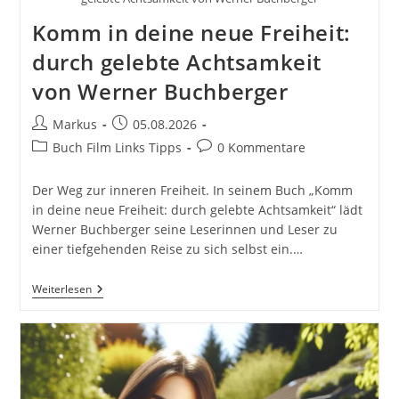
Komm in deine neue Freiheit:
durch gelebte Achtsamkeit
von Werner Buchberger
Beitrags-
Beitrag
Markus
05.08.2026
Autor:
veröffentlicht:
Beitrags-
Beitrags-
Buch Film Links Tipps
0 Kommentare
Kategorie:
Kommentare:
Der Weg zur inneren Freiheit. In seinem Buch „Komm
in deine neue Freiheit: durch gelebte Achtsamkeit“ lädt
Werner Buchberger seine Leserinnen und Leser zu
einer tiefgehenden Reise zu sich selbst ein.…
Komm
Weiterlesen
In
Deine
Neue
Freiheit:
Durch
Gelebte
Achtsamkeit