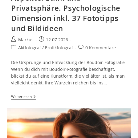
Privatsphäre. Psychologische
Dimension inkl. 37 Fototipps
und Bildideen
Beitrags-
Beitrag
Markus
12.07.2026
Autor:
veröffentlicht:
Beitrags-
Beitrags-
Aktfotograf / Erotikfotograf
0 Kommentare
Kategorie:
Kommentare:
Die Ursprünge und Entwicklung der Boudoir-Fotografie
Wenn du dich mit Boudoir-Fotografie beschäftigst,
blickst du auf eine Kunstform, die viel älter ist, als man
vielleicht denkt. Ihre Wurzeln reichen bis ins…
Die
Weiterlesen
Kunst
Der
Boudoir-
Fotografie.
Ursprung
Und
Entwicklung.
Stilistische