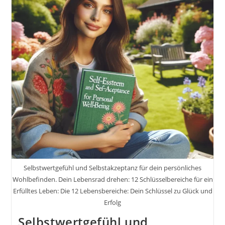
Von
Werner
Buchberger
Selbstwertgefühl und Selbstakzeptanz für dein persönliches
Wohlbefinden. Dein Lebensrad drehen: 12 Schlüsselbereiche für ein
Erfülltes Leben: Die 12 Lebensbereiche: Dein Schlüssel zu Glück und
Erfolg
Selbstwertgefühl und