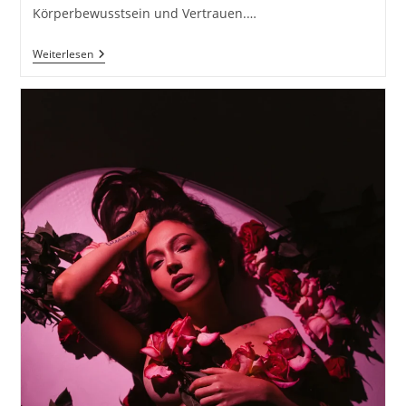
Körperbewusstsein und Vertrauen.…
Dessousfotografie
Weiterlesen
–
Zwischen
Ästhetik,
Vertrauen
Und
Professionalität
Inkl.
37
Tipps
&
Tricks