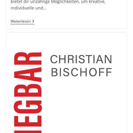
bietet dir unzählige Möglichkeiten, um kreative,
individuelle und…
Das
Weiterlesen
Weiße
Kleid
Mit
Female
Girl
Model
Lisa
Tattoo
Piercing
Inkl.
37
Fototipps
Und
Bildideen