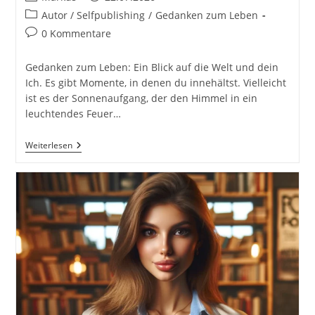
Autor:
veröffentlicht:
Beitrags-
Autor / Selfpublishing
/
Gedanken zum Leben
Kategorie:
Beitrags-
0 Kommentare
Kommentare:
Gedanken zum Leben: Ein Blick auf die Welt und dein
Ich. Es gibt Momente, in denen du innehältst. Vielleicht
ist es der Sonnenaufgang, der den Himmel in ein
leuchtendes Feuer…
Gedanken
Weiterlesen
Zum
Leben.
Blick
Auf
Die
Welt
Und
Dein
Ich.
Sprüche
Und
Zitate
Hinterfragt
Und
Nachgedacht.