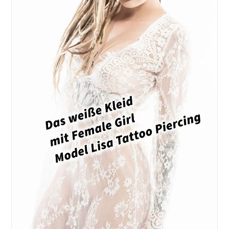
Warum
Jeder
Fotograf
Auch
Mal
Als
Model
Posieren
Sollte.