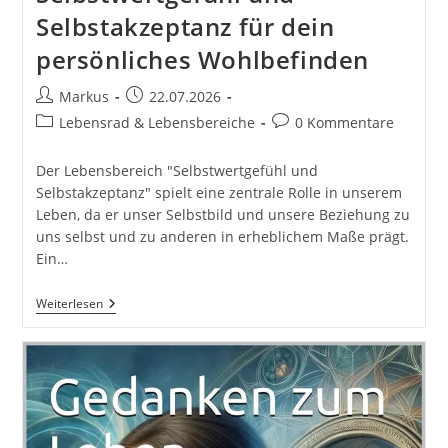
Selbstakzeptanz für dein
persönliches Wohlbefinden
Beitrags-
Beitrag
Markus
22.07.2026
Autor:
veröffentlicht:
Beitrags-
Beitrags-
Lebensrad & Lebensbereiche
0 Kommentare
Kategorie:
Kommentare:
Der Lebensbereich "Selbstwertgefühl und
Selbstakzeptanz" spielt eine zentrale Rolle in unserem
Leben, da er unser Selbstbild und unsere Beziehung zu
uns selbst und zu anderen in erheblichem Maße prägt.
Ein…
Selbstwertgefühl
Weiterlesen
Und
Selbstakzeptanz
Für
Dein
Persönliches
Wohlbefinden