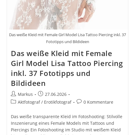
Das weiße Kleid mit Female Girl Model Lisa Tattoo Piercing inkl. 37
Fototipps und Bildideen
Das weiße Kleid mit Female
Girl Model Lisa Tattoo Piercing
inkl. 37 Fototipps und
Bildideen
Beitrags-
Beitrag
Markus
27.06.2026
Autor:
veröffentlicht:
Beitrags-
Beitrags-
Aktfotograf / Erotikfotograf
0 Kommentare
Kategorie:
Kommentare:
Das weiße transparente Kleid im Fotoshooting: Stilvolle
Inszenierung eines Female Models mit Tattoos und
Piercings Ein Fotoshooting im Studio mit weißem Kleid