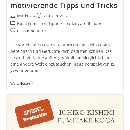
motivierende Tipps und Tricks
Beitrags-
Beitrag
Markus
21.07.2026
Autor:
veröffentlicht:
Beitrags-
Buch Film Links Tipps
/
Leaders are Readers
Kategorie:
Beitrags-
0 Kommentare
Kommentare:
Die Vorteile des Lesens: Warum Bücher dein Leben
bereichern und Gerüchte dich belasten können Das
Lesen bietet eine außergewöhnliche Möglichkeit, in
eine andere Welt einzutauchen, neue Perspektiven zu
gewinnen und…
Read
Weiterlesen
More
Books!
Lesen
Statt
Gerüchte
Und
Über
Andere
Reden!
Wenn