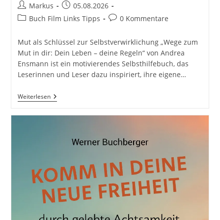
Beitrags-
Beitrag
Markus
05.08.2026
Autor:
veröffentlicht:
Beitrags-
Beitrags-
Buch Film Links Tipps
0 Kommentare
Kategorie:
Kommentare:
Mut als Schlüssel zur Selbstverwirklichung „Wege zum
Mut in dir: Dein Leben – deine Regeln“ von Andrea
Ensmann ist ein motivierendes Selbsthilfebuch, das
Leserinnen und Leser dazu inspiriert, ihre eigene…
Wege
Weiterlesen
Zum
Mut
In
Dir:
Dein
Leben
–
Deine
Regeln
Von
Andrea
Ensmann
Freya
Verlag