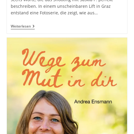
beschreiben. In einem unscheinbaren Lift in Graz
entstand eine Fotoserie, die zeigt, wie aus…
Elevator
Weiterlesen
Vibes
–
Urban
Style
Trifft
Auf
Minimalismus.
Im
Aufzug
Mit
Saskia
P.
Inkl.
37
Detaillierte
Foto-
Tipps
Und
Tricks