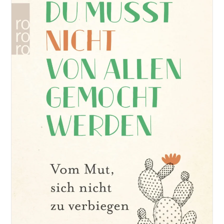
Du
Seit
Dem
Ersten
Lockdown
Jeden
Tag
Eine
Seite
Gelesen
Hättest…
37
Motivierende
Tipps
Und
Tricks