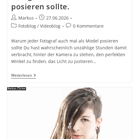
posieren sollte.
Beitrags-
Beitrag
Markus
27.06.2026
Autor:
veröffentlicht:
Beitrags-
Beitrags-
Fotoblog / Videoblog
0 Kommentare
Kategorie:
Kommentare:
Warum jeder Fotograf auch mal als Model posieren
sollte Du hast wahrscheinlich unzählige Stunden damit
verbracht, hinter der Kamera zu stehen, den perfekten
Winkel zu finden, das Licht zu justieren…
Vom
Weiterlesen
Fotografen
Zum
Model:
Eine
Reise
Der
Selbstentdeckung
In
Der
Welt
Der
Fotografie.