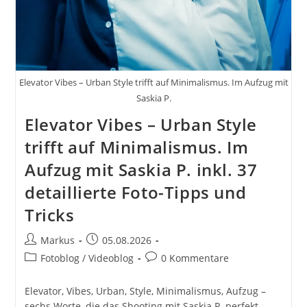
Elevator Vibes – Urban Style trifft auf Minimalismus. Im Aufzug mit
Saskia P.
Elevator Vibes – Urban Style
trifft auf Minimalismus. Im
Aufzug mit Saskia P. inkl. 37
detaillierte Foto-Tipps und
Tricks
Beitrags-
Beitrag
Markus
05.08.2026
Autor:
veröffentlicht:
Beitrags-
Beitrags-
Fotoblog / Videoblog
0 Kommentare
Kategorie:
Kommentare:
Elevator, Vibes, Urban, Style, Minimalismus, Aufzug –
sechs Worte, die das Shooting mit Saskia P. perfekt