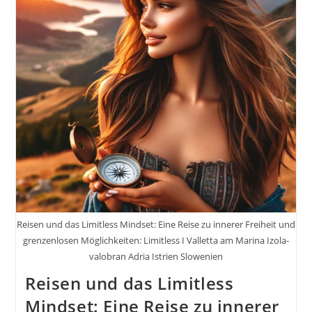
Merkmale.
Technische
Aspekte.
Ethik
Und
Privatsphäre.
Psychologische
Dimension
Inkl.
37
Fototipps
Und
Bildideen
Reisen und das Limitless Mindset: Eine Reise zu innerer Freiheit und
grenzenlosen Möglichkeiten: Limitless I Valletta am Marina Izola-
valobran Adria Istrien Slowenien
Reisen und das Limitless
Mindset: Eine Reise zu innerer