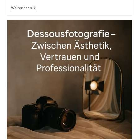
Du
Weiterlesen
Musst
Nicht
Von
Allen
Gemocht
Werden:
Vom
Mut,
Sich
Nicht
Zu
Verbiegen
Von
Ichiro
Kishimi,
Fumitake
Koga,
Renate
Graßtat