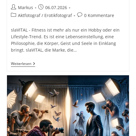
Beitrags-
Beitrag
Markus
06.07.2026
Autor:
veröffentlicht:
Beitrags-
Beitrags-
Aktfotograf / Erotikfotograf
0 Kommentare
Kategorie:
Kommentare:
slaVITAL - Fitness ist mehr als nur ein Hobby oder ein
Lifestyle-Trend. Es ist eine Lebenseinstellung, eine
Philosophie, die Körper, Geist und Seele in Einklang
bringt. slaVITAL, die Marke, die…
SlaVITAL
Weiterlesen
Slavica
Seidel
Fitness
Sexy
Strong
Sport
Fotografie
Health
Blogger
Female
Model
Athlete
Diplom
Fitness