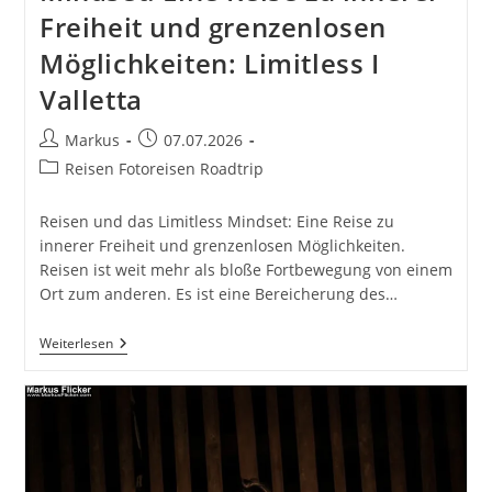
Freiheit und grenzenlosen
Möglichkeiten: Limitless I
Valletta
Beitrags-
Beitrag
Markus
07.07.2026
Autor:
veröffentlicht:
Beitrags-
Reisen Fotoreisen Roadtrip
Kategorie:
Reisen und das Limitless Mindset: Eine Reise zu
innerer Freiheit und grenzenlosen Möglichkeiten.
Reisen ist weit mehr als bloße Fortbewegung von einem
Ort zum anderen. Es ist eine Bereicherung des…
Reisen
Weiterlesen
Und
Das
Limitless
Mindset:
Eine
Reise
Zu
Innerer