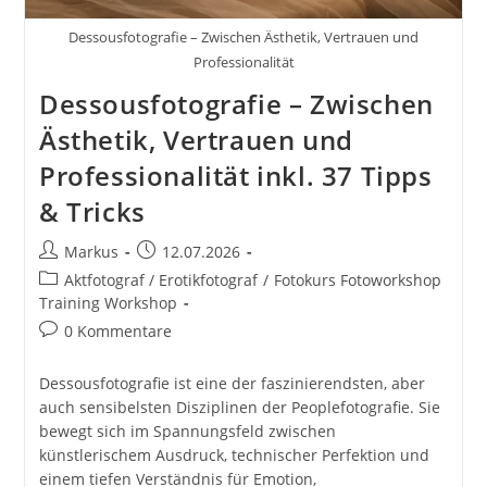
Dessousfotografie – Zwischen Ästhetik, Vertrauen und
Professionalität
Dessousfotografie – Zwischen
Ästhetik, Vertrauen und
Professionalität inkl. 37 Tipps
& Tricks
Beitrags-
Beitrag
Markus
12.07.2026
Autor:
veröffentlicht:
Beitrags-
Aktfotograf / Erotikfotograf
/
Fotokurs Fotoworkshop
Kategorie:
Training Workshop
Beitrags-
0 Kommentare
Kommentare:
Dessousfotografie ist eine der faszinierendsten, aber
auch sensibelsten Disziplinen der Peoplefotografie. Sie
bewegt sich im Spannungsfeld zwischen
künstlerischem Ausdruck, technischer Perfektion und
einem tiefen Verständnis für Emotion,