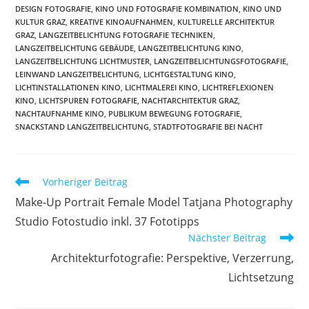
DESIGN FOTOGRAFIE
,
KINO UND FOTOGRAFIE KOMBINATION
,
KINO UND
KULTUR GRAZ
,
KREATIVE KINOAUFNAHMEN
,
KULTURELLE ARCHITEKTUR
GRAZ
,
LANGZEITBELICHTUNG FOTOGRAFIE TECHNIKEN
,
LANGZEITBELICHTUNG GEBÄUDE
,
LANGZEITBELICHTUNG KINO
,
LANGZEITBELICHTUNG LICHTMUSTER
,
LANGZEITBELICHTUNGSFOTOGRAFIE
,
LEINWAND LANGZEITBELICHTUNG
,
LICHTGESTALTUNG KINO
,
LICHTINSTALLATIONEN KINO
,
LICHTMALEREI KINO
,
LICHTREFLEXIONEN
KINO
,
LICHTSPUREN FOTOGRAFIE
,
NACHTARCHITEKTUR GRAZ
,
NACHTAUFNAHME KINO
,
PUBLIKUM BEWEGUNG FOTOGRAFIE
,
SNACKSTAND LANGZEITBELICHTUNG
,
STADTFOTOGRAFIE BEI NACHT
Weitere
Vorheriger Beitrag
Artikel
Make-Up Portrait Female Model Tatjana Photography
ansehen
Studio Fotostudio inkl. 37 Fototipps
Nächster Beitrag
Architekturfotografie: Perspektive, Verzerrung,
Lichtsetzung