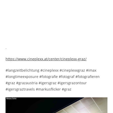
.
https://www.cineplexx.at/center/cineplexx-graz/
#langzeitbelichtung #cineplexx #cineplexxgraz #imax
#longtimeexposure #fotografie #fotograf #fotografieren
#graz #grazaustria #igersgraz #igersgrazontour
#igersgraztravels #markusflicker #graz