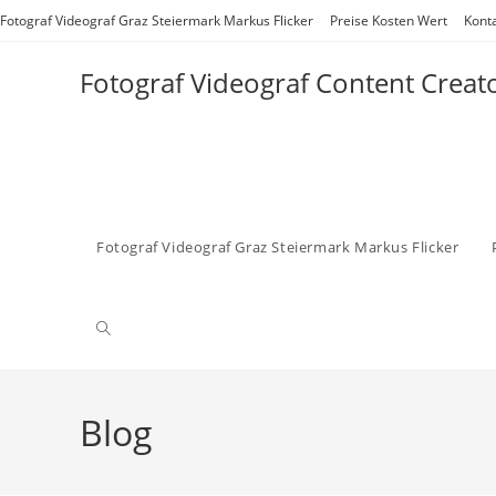
Zum
Fotograf Videograf Graz Steiermark Markus Flicker
Preise Kosten Wert
Kont
Inhalt
springen
Fotograf Videograf Content Creat
Fotograf Videograf Graz Steiermark Markus Flicker
Website-
Suche
Blog
umschalten