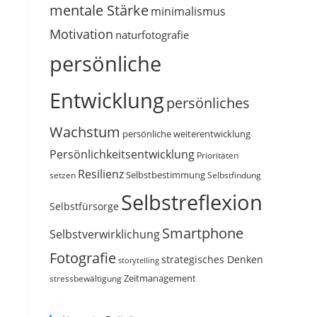
mentale Stärke
minimalismus
Motivation
naturfotografie
persönliche
Entwicklung
persönliches
Wachstum
persönliche weiterentwicklung
Persönlichkeitsentwicklung
Prioritäten
Resilienz
Selbstbestimmung
setzen
Selbstfindung
Selbstreflexion
Selbstfürsorge
Smartphone
Selbstverwirklichung
Fotografie
strategisches Denken
storytelling
Zeitmanagement
stressbewältigung