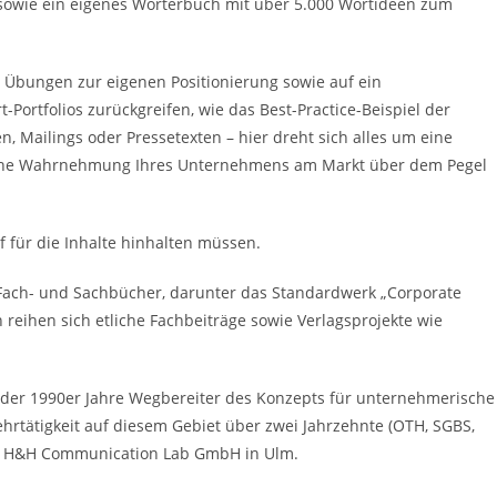
 sowie ein eigenes Wörterbuch mit über 5.000 Wortideen zum
Übungen zur eigenen Positionierung sowie auf ein
-Portfolios zurückgreifen, wie das Best-Practice-Beispiel der
n, Mailings oder Pressetexten – hier dreht sich alles um eine
liche Wahrnehmung Ihres Unternehmens am Markt über dem Pegel
f für die Inhalte hinhalten müssen.
0 Fach- und Sachbücher, darunter das Standardwerk „Corporate
n reihen sich etliche Fachbeiträge sowie Verlagsprojekte wie
 der 1990er Jahre Wegbereiter des Konzepts für unternehmerische
hrtätigkeit auf diesem Gebiet über zwei Jahrzehnte (OTH, SGBS,
er H&H Communication Lab GmbH in Ulm.