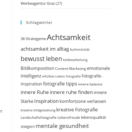
Werbeagentur Graz
(27)
Schlagwörter
Achtsamkeit
36 Strategeme
achtsamkeit im alltag
Authentizität
bewusst leben
bildbearbeitung
Bildkomposition
emotionale
Content-Marketing
Intelligenz
Fotografie-
erfülltes Leben
fotografie
fotografie tipps
Inspiration
innere balance
innere Ruhe
innere ruhe finden
innere
Inspiration
Stärke
komfortzone verlassen
kreative Fotografie
kreative bildgestaltung
er
Landschaftsfotografie
Lebensfreude
lebensqualität
mentale gesundheit
steigern