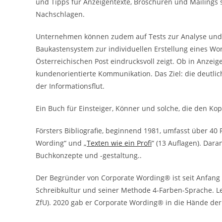
und Tipps für Anzeigentexte, Broschüren und Mailings
Nachschlagen.
Unternehmen können zudem auf Tests zur Analyse und 
Baukastensystem zur individuellen Erstellung eines Wort
Österreichischen Post eindrucksvoll zeigt. Ob in Anzeige
kundenorientierte Kommunikation. Das Ziel: die deut
der Informationsflut.
Ein Buch für Einsteiger, Könner und solche, die den Kop
Försters Bibliografie, beginnend 1981, umfasst über 4
Wording“ und „
Texten wie ein Profi
“ (13 Auflagen). Dara
Buchkonzepte und -gestaltung..
Der Begründer von Corporate Wording® ist seit Anfang
Schreibkultur und seiner Methode 4-Farben-Sprache. Le
ZfU). 2020 gab er Corporate Wording® in die Hände d