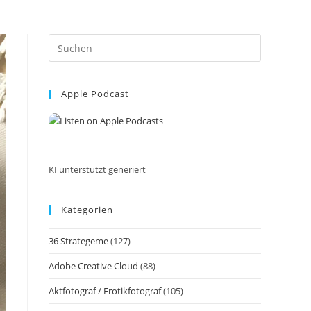
Press
Escape
to
Apple Podcast
close
the
search
panel.
KI unterstützt generiert
Kategorien
36 Strategeme
(127)
Adobe Creative Cloud
(88)
Aktfotograf / Erotikfotograf
(105)