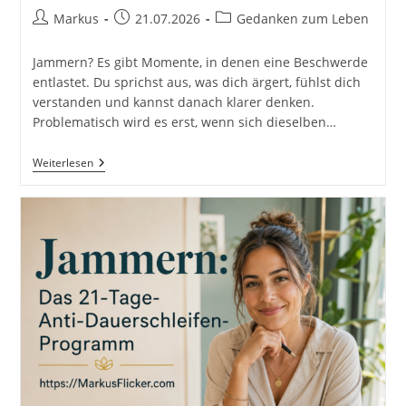
Beitrags-
Beitrag
Beitrags-
Markus
21.07.2026
Gedanken zum Leben
Autor:
veröffentlicht:
Kategorie:
Jammern? Es gibt Momente, in denen eine Beschwerde
entlastet. Du sprichst aus, was dich ärgert, fühlst dich
verstanden und kannst danach klarer denken.
Problematisch wird es erst, wenn sich dieselben…
Vom
Weiterlesen
Jammern
Zum
Machen:
Wie
Du
Beschwerden
In
Konkrete
Veränderung
Verwandelst