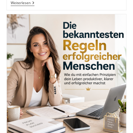
7
Weiterlesen
Alte
Weisheiten,
Die
Dein
Denken
Verändern:
Wie
Du
Mit
Gelassenheit,
Mut
Und
Klarheit
Durch
Moderne
Zeiten
Gehst