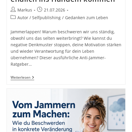
Beitrags-
Beitrag
Markus
21.07.2026
Autor:
veröffentlicht:
Beitrags-
Autor / Selfpublishing
/
Gedanken zum Leben
Kategorie:
Jammerlappen! Warum beschweren wir uns ständig,
obwohl uns das selten weiterbringt? Wie kannst du
negative Denkmuster stoppen, deine Motivation stärken
und wieder Verantwortung für dein Leben
übernehmen? Dieser ausführliche Anti-Jammer-
Ratgeber…
Du
Weiterlesen
Jammerlappen!
Der
Humorvolle
Anti-
Jammer-
Ratgeber:
Raus
Aus
Nörgeln,
Meckern
Und