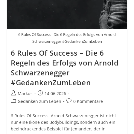
6 Rules Of Success - Die 6 Regeln des Erfolgs von Arnold
Schwarzenegger #GedankenZumLeben
6 Rules Of Success – Die 6
Regeln des Erfolgs von Arnold
Schwarzenegger
#GedankenZumLeben
Beitrags-
Beitrag
Markus
14.06.2026
Autor:
veröffentlicht:
Beitrags-
Beitrags-
Gedanken zum Leben
0 Kommentare
Kategorie:
Kommentare:
6 Rules Of Success: Arnold Schwarzenegger ist nicht
nur eine Ikone des Bodybuildings, sondern auch ein
beeindruckendes Beispiel für jemanden, der in