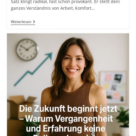
Satz klingt radikal, fast schon provokant. Er stellt dein
ganzes Verständnis von Arbeit, Komfort…
Zuerst
Weiterlesen
Arbeiten,
Was
Keiner
Will
–
Und
Dann
Leben,
Wie
Keiner
Kann.