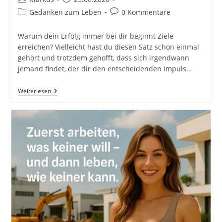
Autor:
veröffentlicht:
Beitrags-
Beitrags-
Gedanken zum Leben
0 Kommentare
Kategorie:
Kommentare:
Warum dein Erfolg immer bei dir beginnt Ziele
erreichen? Vielleicht hast du diesen Satz schon einmal
gehört und trotzdem gehofft, dass sich irgendwann
jemand findet, der dir den entscheidenden Impuls…
Wenn
Weiterlesen
Du
Deine
Ziele
Erreichen
Willst,
Dann
Warte
Nicht
Auf
Andere