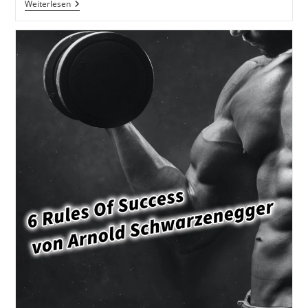
Die
Weiterlesen
Bekanntesten
Regeln
Erfolgreicher
Menschen:
Wie
Du
Mit
Einfachen
Prinzipien
Dein
Leben
Produktiver,
Klarer
Und
Erfolgreicher
Machst