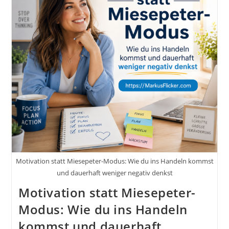
Zeitmanagement
Verbessert
Und
Sie
Mit
20%
Einsatz
80%
Ergebnisse
Erreichen
Und
Ihnen
Somit
Mehr
Zeit
Für
Das
Wesentliche
Im
Leben
Motivation statt Miesepeter-Modus: Wie du ins Handeln kommst
Bleibt.
Von
und dauerhaft weniger negativ denkst
Paul
Motivation statt Miesepeter-
Williams
Modus: Wie du ins Handeln
kommst und dauerhaft