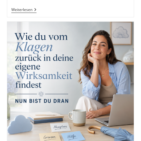
Jammern:
Weiterlesen
Das
21-
Tage-
Anti-
Dauerschleifen-
Programm