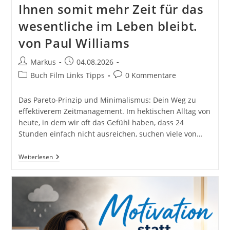
Ihnen somit mehr Zeit für das
wesentliche im Leben bleibt.
von Paul Williams
Beitrags-
Beitrag
Markus
04.08.2026
Autor:
veröffentlicht:
Beitrags-
Beitrags-
Buch Film Links Tipps
0 Kommentare
Kategorie:
Kommentare:
Das Pareto-Prinzip und Minimalismus: Dein Weg zu
effektiverem Zeitmanagement. Im hektischen Alltag von
heute, in dem wir oft das Gefühl haben, dass 24
Stunden einfach nicht ausreichen, suchen viele von…
Pareto-
Weiterlesen
Prinzip:
Wie
Das
Pareto-
Prinzip
Und
Minimalismus
Ihr