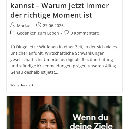
kannst – Warum jetzt immer
der richtige Moment ist
Beitrags-
Beitrag
Markus
27.06.2026
Autor:
veröffentlicht:
Beitrags-
Beitrags-
Gedanken zum Leben
0 Kommentare
Kategorie:
Kommentare:
10 Dinge jetzt: Wir leben in einer Zeit, in der sich vieles
unsicher anfühlt. Wirtschaftliche Schwankungen,
gesellschaftliche Umbrüche, digitale Reizüberflutung
und ständige Krisenmeldungen prägen unseren Alltag.
Genau deshalb ist jetzt…
10
Weiterlesen
Dinge,
Die
Du
Jetzt
Machen
Kannst
–
Warum
Jetzt