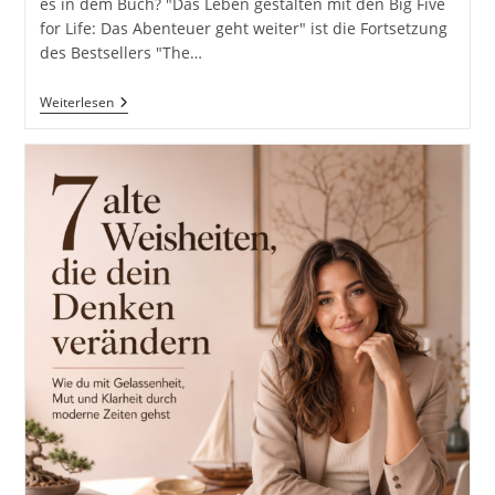
es in dem Buch? "Das Leben gestalten mit den Big Five
for Life: Das Abenteuer geht weiter" ist die Fortsetzung
des Bestsellers "The…
Das
Weiterlesen
Leben
Gestalten
Mit
Den
Big
Five
For
Life:
Das
Abenteuer
Geht
Weiter
Von
John
Strelecky