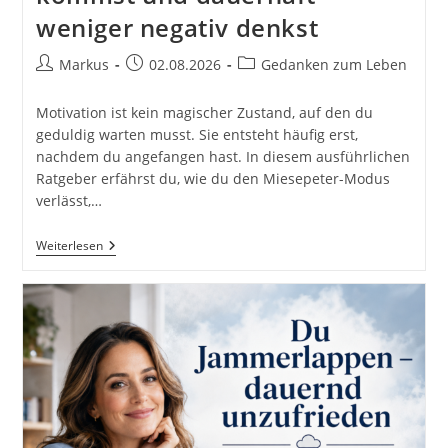
weniger negativ denkst
Beitrags-
Beitrag
Beitrags-
Markus
02.08.2026
Gedanken zum Leben
Autor:
veröffentlicht:
Kategorie:
Motivation ist kein magischer Zustand, auf den du
geduldig warten musst. Sie entsteht häufig erst,
nachdem du angefangen hast. In diesem ausführlichen
Ratgeber erfährst du, wie du den Miesepeter-Modus
verlässt,…
Motivation
Weiterlesen
Statt
Miesepeter-
Modus:
Wie
Du
Ins
Handeln
Kommst
Und
Dauerhaft
Weniger
Negativ