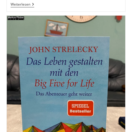
Die
Weiterlesen
Zukunft
Beginnt
Jetzt
–
Warum
Vergangenheit
Und
Erfahrung
Keine
Rolle
Mehr
Spielen