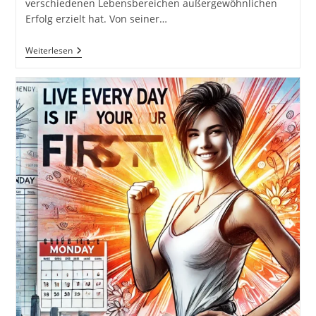
verschiedenen Lebensbereichen außergewöhnlichen
Erfolg erzielt hat. Von seiner…
6
Weiterlesen
Rules
Of
Success
–
Die
6
Regeln
Des
Erfolgs
Von
Arnold
Schwarzenegger
#GedankenZumLeben