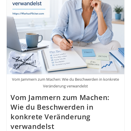
Opferrolle
–
Negative
Denkmuster
Stoppen,
Motivation
Stärken
Und
Endlich
Ins
Handeln
Kommen
Vom Jammern zum Machen: Wie du Beschwerden in konkrete
Veränderung verwandelst
Vom Jammern zum Machen:
Wie du Beschwerden in
konkrete Veränderung
verwandelst