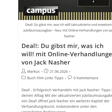
Deal!: Du gibst mir, was ich will! (aktualisierte und erweitert
Jubiläumsausagbe) – Neu: mit Online-Verhandlungen von Ja
Nasher
Deal!: Du gibst mir, was ich
will! mit Online-Verhandlung
von Jack Nasher
Beitrags-
Beitrag
Markus
21.06.2026
Autor:
veröffentlicht:
Beitrags-
Beitrags-
Buch Film Links Tipps
0 Kommentare
Kategorie:
Kommentare:
Deal! - Erfolgreich Verhandeln mit Jack Nasher: Tipps 
deinen Alltag Mit der aktualisierten Jubiläumsausgab
von Deal! öffnet Jack Nasher ein weiteres Kapitel der
Verhandlungskunst, insbesondere unter den
veränderten Bedingungen…