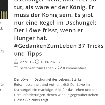
tut, als wäre er der König. Er
muss der König sein. Es gibt
nur eine Regel im Dschungel:
e
ck
Der Löwe frisst, wenn er
Hunger hat.
#GedankenZumLeben 37 Tricks
en
und Tipps
Beitrags-
Beitrag
Markus
18.06.2026
Autor:
veröffentlicht:
Beitrags-
Beitrags-
Gedanken zum Leben
0 Kommentare
Kategorie:
Kommentare:
Der Löwe im Dschungel des Lebens: Stärke,
für
Entschlossenheit und Authentizität Der Löwe im
e
Dschungel, ein mächtiges Bild für das Leben und die
Herausforderungen, denen wir alle gegenüberstehen.
Dieses Gleichnis zeigt…