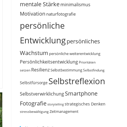
mentale Stärke
minimalismus
Motivation
naturfotografie
persönliche
Entwicklung
persönliches
Wachstum
persönliche weiterentwicklung
Persönlichkeitsentwicklung
Prioritäten
Resilienz
Selbstbestimmung
setzen
Selbstfindung
Selbstreflexion
Selbstfürsorge
Smartphone
Selbstverwirklichung
Fotografie
strategisches Denken
storytelling
Zeitmanagement
stressbewältigung