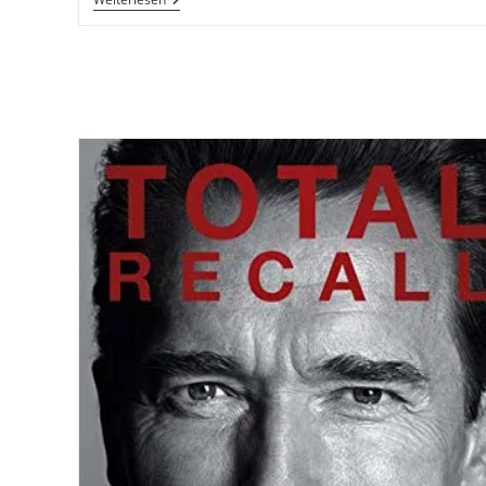
Of
Unternehmertum
Und
Mindset
EBook
BUM-
Funnel
Von
Dirk
Kreuter