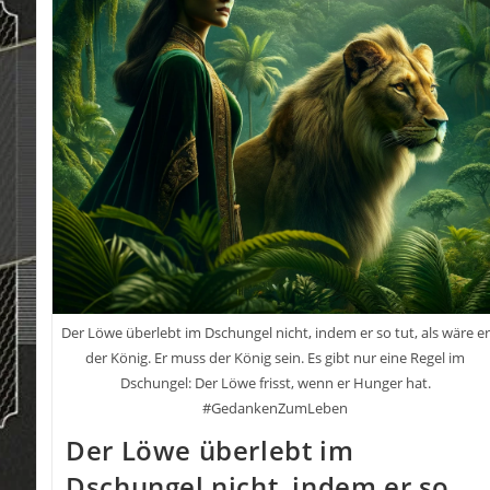
Innere
Schweinehund)
Von
Stefan
Frädrich
Der Löwe überlebt im Dschungel nicht, indem er so tut, als wäre er
der König. Er muss der König sein. Es gibt nur eine Regel im
Dschungel: Der Löwe frisst, wenn er Hunger hat.
#GedankenZumLeben
Der Löwe überlebt im
Dschungel nicht, indem er so