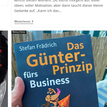
kennst diesen Moment: Du stehst morgens auf, voller
Ideen, voller Motivation, aber dann taucht dieser kleine
Gedanke auf. „Kann ich das…
Sieger
Weiterlesen
Zweifeln
Nicht!
Zweifler
Siegen
Nicht!
Dirk
Kreuter