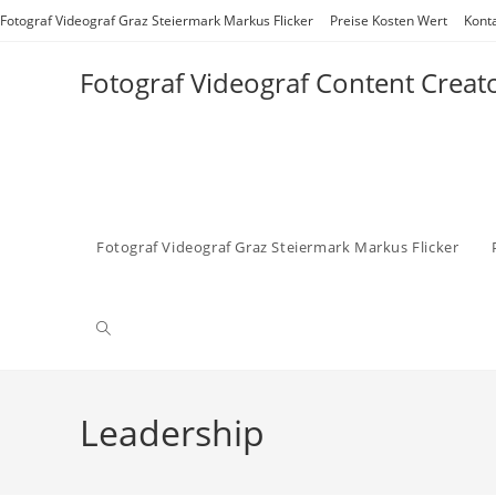
Zum
Fotograf Videograf Graz Steiermark Markus Flicker
Preise Kosten Wert
Kont
Inhalt
springen
Fotograf Videograf Content Creat
Fotograf Videograf Graz Steiermark Markus Flicker
Website-
Suche
Leadership
umschalten