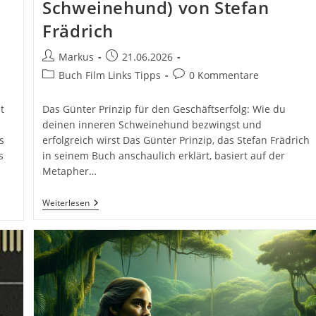
Schweinehund) von Stefan
Frädrich
Beitrags-
Beitrag
Markus
21.06.2026
Autor:
veröffentlicht:
Beitrags-
Beitrags-
Buch Film Links Tipps
0 Kommentare
Kategorie:
Kommentare:
Das Günter Prinzip für den Geschäftserfolg: Wie du
t
deinen inneren Schweinehund bezwingst und
erfolgreich wirst Das Günter Prinzip, das Stefan Frädrich
s
in seinem Buch anschaulich erklärt, basiert auf der
s
Metapher…
Das
Weiterlesen
Günter-
Prinzip
Fürs
Business:
So
Werden
Sie
Schweinehundeerfolgreich
(Günter,
Der