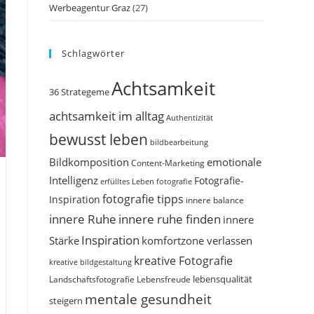
Werbeagentur Graz
(27)
Schlagwörter
Achtsamkeit
36 Strategeme
achtsamkeit im alltag
Authentizität
bewusst leben
bildbearbeitung
Bildkomposition
emotionale
Content-Marketing
Intelligenz
Fotografie-
erfülltes Leben
fotografie
n
fotografie tipps
Inspiration
innere balance
innere Ruhe
innere ruhe finden
innere
Inspiration
Stärke
komfortzone verlassen
kreative Fotografie
kreative bildgestaltung
Landschaftsfotografie
Lebensfreude
lebensqualität
mentale gesundheit
steigern