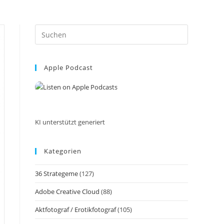
Press
Escape
to
Apple Podcast
close
the
search
panel.
KI unterstützt generiert
Kategorien
36 Strategeme
(127)
Adobe Creative Cloud
(88)
Aktfotograf / Erotikfotograf
(105)