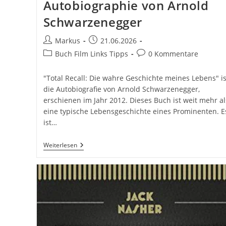
Autobiographie von Arnold
Schwarzenegger
Beitrags-
Beitrag
Markus
21.06.2026
Autor:
veröffentlicht:
Beitrags-
Beitrags-
Buch Film Links Tipps
0 Kommentare
Kategorie:
Kommentare:
"Total Recall: Die wahre Geschichte meines Lebens" is
die Autobiografie von Arnold Schwarzenegger,
erschienen im Jahr 2012. Dieses Buch ist weit mehr al
eine typische Lebensgeschichte eines Prominenten. E
ist…
Total
Weiterlesen
Recall:
Die
Wahre
Geschichte
Meines
Lebens
Autobiographie
Von
Arnold
Schwarzenegger