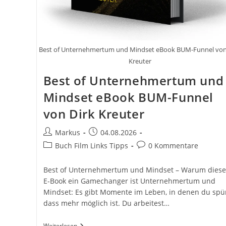
Best of Unternehmertum und Mindset eBook BUM-Funnel von
Kreuter
Best of Unternehmertum und
Mindset eBook BUM-Funnel
von Dirk Kreuter
Beitrags-
Beitrag
Markus
04.08.2026
Autor:
veröffentlicht:
Beitrags-
Beitrags-
Buch Film Links Tipps
0 Kommentare
Kategorie:
Kommentare:
Best of Unternehmertum und Mindset – Warum diese
E-Book ein Gamechanger ist Unternehmertum und
Mindset: Es gibt Momente im Leben, in denen du spür
dass mehr möglich ist. Du arbeitest…
Best
Weiterlesen