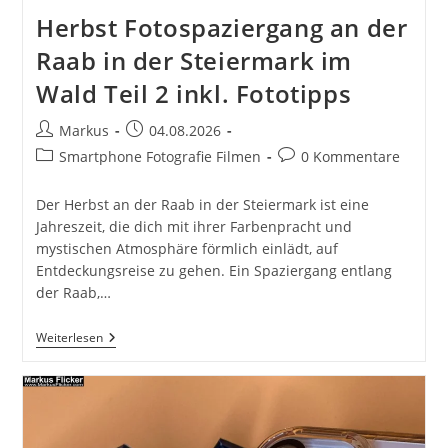
Herbst Fotospaziergang an der
Raab in der Steiermark im
Wald Teil 2 inkl. Fototipps
Beitrags-
Beitrag
Markus
04.08.2026
Autor:
veröffentlicht:
Beitrags-
Beitrags-
Smartphone Fotografie Filmen
0 Kommentare
Kategorie:
Kommentare:
Der Herbst an der Raab in der Steiermark ist eine
Jahreszeit, die dich mit ihrer Farbenpracht und
mystischen Atmosphäre förmlich einlädt, auf
Entdeckungsreise zu gehen. Ein Spaziergang entlang
der Raab,…
Herbst
Weiterlesen
Fotospaziergang
An
Der
Raab
In
Der