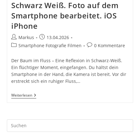
Schwarz Weiß. Foto auf dem
Smartphone bearbeitet. iOS
iPhone
Beitrags-
Beitrag
Markus
13.04.2026
Autor:
veröffentlicht:
Beitrags-
Beitrags-
Smartphone Fotografie Filmen
0 Kommentare
Kategorie:
Kommentare:
Der Baum im Fluss – Eine Reflexion in Schwarz-Weiß.
Ein flüchtiger Moment, eingefangen. Du hältst dein
Smartphone in der Hand, die Kamera ist bereit. Vor dir
erstreckt sich ein ruhiger Fluss,…
Baum
Weiterlesen
Im
Fluss
Mit
Spiegelung
Schwarz
Pre
Weiß.
Foto
Es
Auf
to