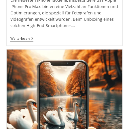
Die neuesten iPhone Modelle, insbesondere das Apple
iPhone Pro Max, bieten eine Vielzahl an Funktionen und
Optimierungen, die speziell für Fotografen und
Videografen entwickelt wurden. Beim Unboxing eines
solchen High-End-Smartphones…
Unboxing
Weiterlesen
Apple
IPhone
Pro
Max
Gold
&
TOCOL
3
In
1
Hülle
Mit
Panzerglas
Rosegold
Cover