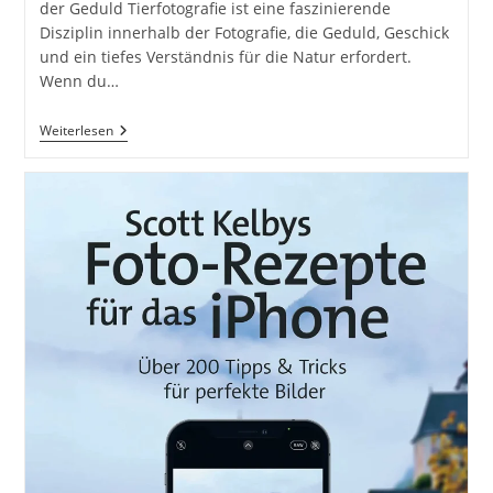
der Geduld Tierfotografie ist eine faszinierende
Disziplin innerhalb der Fotografie, die Geduld, Geschick
und ein tiefes Verständnis für die Natur erfordert.
Wenn du…
Quicktipp
Weiterlesen
Tierfotografie:
Fresse
Halten
Und
Ruhe
Bewahren
;)
Leise
Sein
Statt
Mega
Tele
Objektiv
/
Nutria
Am
Fluss
/
Naturfotografie
Landschaftsfotografie