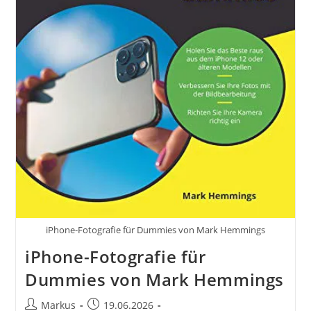
Und
Filmen
Mit
Dem
Smartphone
Für
Fotos
Und
Videos.
Entdecke
Die
Smartphone-
Fotografie:
Profi-
Tipps
Mit
Dem
Handy
Für
Freizeit,
Hobby
iPhone-Fotografie für Dummies von Mark Hemmings
Und
Business
iPhone-Fotografie für
Mobile
Videography
Dummies von Mark Hemmings
Photography
Beitrags-
Beitrag
Markus
19.06.2026