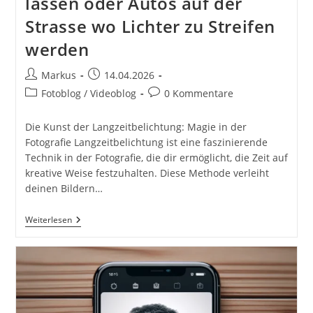
lassen oder Autos auf der
Strasse wo Lichter zu Streifen
werden
Beitrags-
Beitrag
Markus
14.04.2026
Autor:
veröffentlicht:
Beitrags-
Beitrags-
Fotoblog / Videoblog
0 Kommentare
Kategorie:
Kommentare:
Die Kunst der Langzeitbelichtung: Magie in der
Fotografie Langzeitbelichtung ist eine faszinierende
Technik in der Fotografie, die dir ermöglicht, die Zeit auf
kreative Weise festzuhalten. Diese Methode verleiht
deinen Bildern…
Langzeitbelichtung.
Weiterlesen
Personen
Auf
Plätzen
Entfernen
Oder
Wasser
Wie
Milch