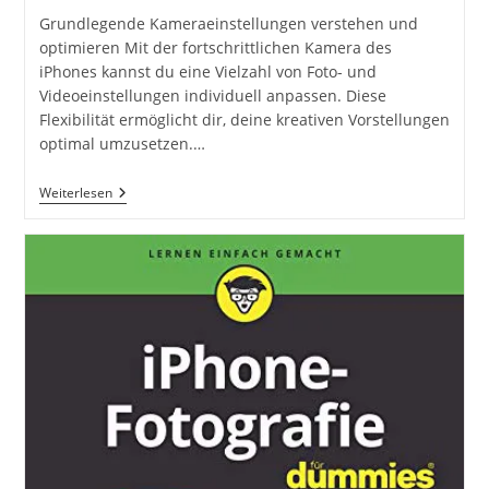
Grundlegende Kameraeinstellungen verstehen und
optimieren Mit der fortschrittlichen Kamera des
iPhones kannst du eine Vielzahl von Foto- und
Videoeinstellungen individuell anpassen. Diese
Flexibilität ermöglicht dir, deine kreativen Vorstellungen
optimal umzusetzen.…
IPhone
Weiterlesen
IOS
Kamera
Und
Foto
Einstellungen
Für
Fotografen
Und
Filmer:
Fotografieren
Und
Filmen
Mit
Dem
IPhone.
Fotografieren