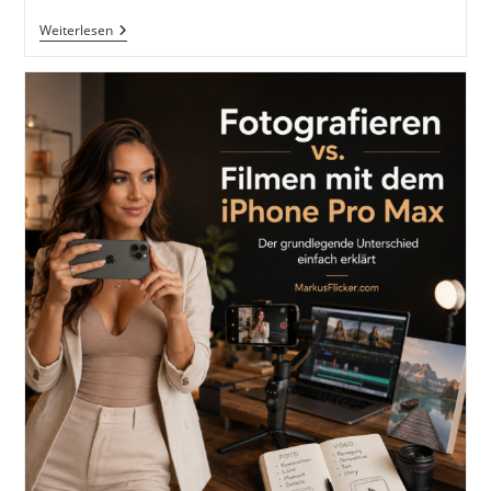
Kamera-
Weiterlesen
Technik:
Foto
Vs.
Video
Mit
IPhone
Pro
Max