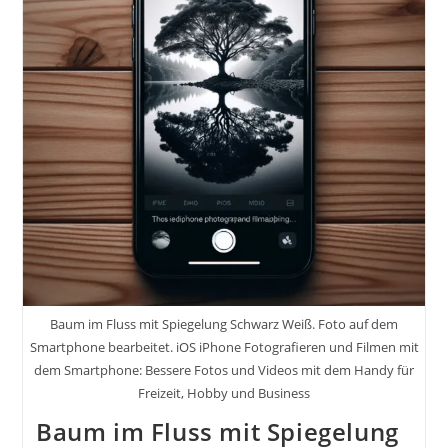
Wirken
Lassen
Oder
Autos
Auf
Der
Strasse
Wo
Lichter
Zu
Streifen
Werden
Baum im Fluss mit Spiegelung Schwarz Weiß. Foto auf dem
Smartphone bearbeitet. iOS iPhone Fotografieren und Filmen mit
dem Smartphone: Bessere Fotos und Videos mit dem Handy für
Freizeit, Hobby und Business
Baum im Fluss mit Spiegelung