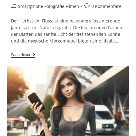
Autor:
veröffentlicht:
Beitrags-
Beitrags-
Smartphone Fotografie Filmen
0 Kommentare
Kategorie:
Kommentare:
Der Herbst am Fluss ist eine besonders faszinierende
Jahreszeit für Naturfotografie. Die leuchtenden Farben
der Blätter, das sanfte Licht der tief stehenden Sonne
und die mystische Morgennebel bieten eine ideale…
Schwäne
Weiterlesen
Im
Fluss
Im
Herbst
Fotografieren
Inkl.
37
Fototipps.
Foto
Auf
Dem
Smartphone
Bearbeitet
Mit
IOS
IPhone