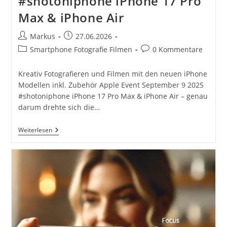
#shotoniphone iPhone 17 Pro
Max & iPhone Air
Beitrags-
Beitrag
Markus
27.06.2026
Autor:
veröffentlicht:
Beitrags-
Beitrags-
Smartphone Fotografie Filmen
0 Kommentare
Kategorie:
Kommentare:
Kreativ Fotografieren und Filmen mit den neuen iPhone
Modellen inkl. Zubehör Apple Event September 9 2025
#shotoniphone iPhone 17 Pro Max & iPhone Air – genau
darum drehte sich die…
Kreativ
Weiterlesen
Fotografieren
Und
Filmen
Mit
Den
Neuen
IPhone
Modellen
Inkl.
Zubehör
Apple