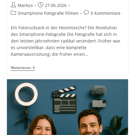
Beitrags-
Beitrag
Markus
27.06.2026
Autor:
veröffentlicht:
Beitrags-
Beitrags-
Smartphone Fotografie Filmen
0 Kommentare
Kategorie:
Kommentare:
Ein Fotorucksack in der Hosentasche? Die Revolution
des Smartphone-Fotografie Die Fotografie hat sich in
den letzten Jahrzehnten radikal verändert. Früher war
es unvorstellbar, dass eine komplette
Kameraausrüstung, die früher einen…
Ein
Weiterlesen
Fotorucksack
Voller
Kameraausrüstung
In
Der
Hosentasche?
Das
Smartphone
Ist
Immer
Dabei….
Für
Fotos