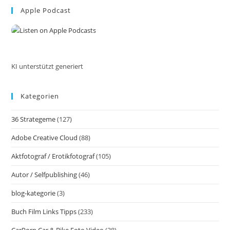
Dem
Smartphone
Apple Podcast
clo
Bearbeitet.
the
IOS
IPhone
sea
pan
KI unterstützt generiert
Kategorien
36 Strategeme
(127)
Adobe Creative Cloud
(88)
Aktfotograf / Erotikfotograf
(105)
Autor / Selfpublishing
(46)
blog-kategorie
(3)
Buch Film Links Tipps
(233)