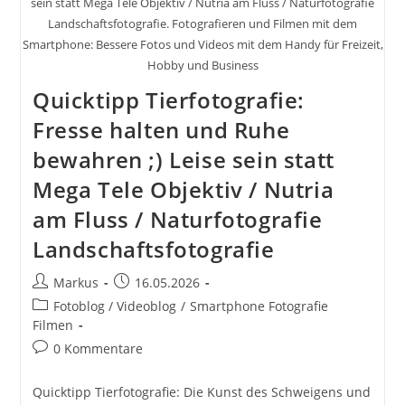
sein statt Mega Tele Objektiv / Nutria am Fluss / Naturfotografie
Landschaftsfotografie. Fotografieren und Filmen mit dem
Smartphone: Bessere Fotos und Videos mit dem Handy für Freizeit,
Hobby und Business
Quicktipp Tierfotografie:
Fresse halten und Ruhe
bewahren ;) Leise sein statt
Mega Tele Objektiv / Nutria
am Fluss / Naturfotografie
Landschaftsfotografie
Beitrags-
Beitrag
Markus
16.05.2026
Autor:
veröffentlicht:
Beitrags-
Fotoblog / Videoblog
/
Smartphone Fotografie
Kategorie:
Filmen
Beitrags-
0 Kommentare
Kommentare:
Quicktipp Tierfotografie: Die Kunst des Schweigens und