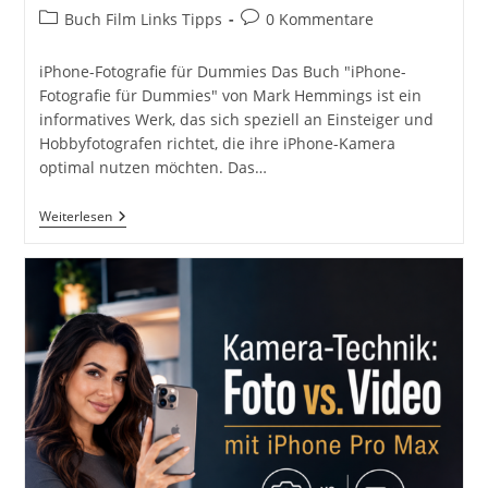
Autor:
veröffentlicht:
Beitrags-
Beitrags-
Buch Film Links Tipps
0 Kommentare
Kategorie:
Kommentare:
iPhone-Fotografie für Dummies Das Buch "iPhone-
Fotografie für Dummies" von Mark Hemmings ist ein
informatives Werk, das sich speziell an Einsteiger und
Hobbyfotografen richtet, die ihre iPhone-Kamera
optimal nutzen möchten. Das…
IPhone-
Weiterlesen
Fotografie
Für
Dummies
Von
Mark
Hemmings