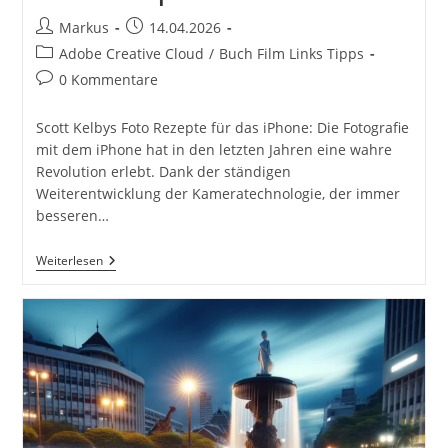
Beitrags-
Beitrag
Markus
14.04.2026
Autor:
veröffentlicht:
Beitrags-
Adobe Creative Cloud
/
Buch Film Links Tipps
Kategorie:
Beitrags-
0 Kommentare
Kommentare:
Scott Kelbys Foto Rezepte für das iPhone: Die Fotografie
mit dem iPhone hat in den letzten Jahren eine wahre
Revolution erlebt. Dank der ständigen
Weiterentwicklung der Kameratechnologie, der immer
besseren…
Scott
Weiterlesen
Kelbys
Foto
Rezepte
Für
Das
IPhone:
Über
200
Tipps
&
Tricks