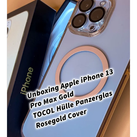
Steiermark
Im
Wald
Teil
2
Inkl.
Fototipps