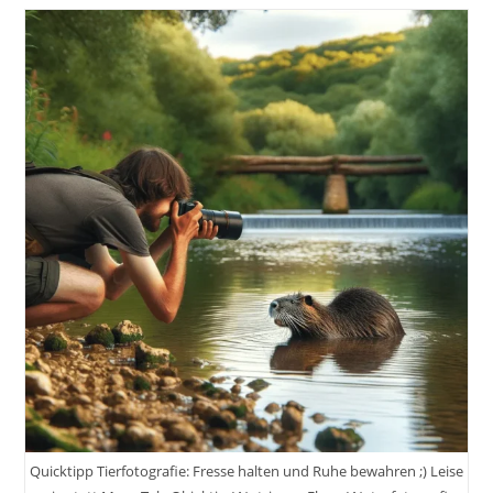
Filmen
Mit
Dem
IPhone
Pro
Max:
Der
Grundlegende
Unterschied
Einfach
Erklärt
Quicktipp Tierfotografie: Fresse halten und Ruhe bewahren ;) Leise