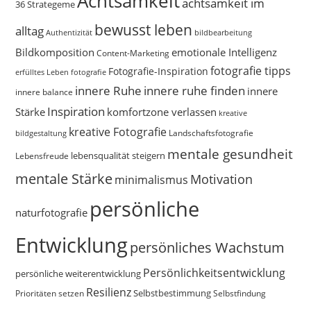
Achtsamkeit
achtsamkeit im
36 Strategeme
bewusst leben
alltag
bildbearbeitung
Authentizität
Bildkomposition
emotionale Intelligenz
Content-Marketing
fotografie tipps
Fotografie-Inspiration
erfülltes Leben
fotografie
innere Ruhe
innere ruhe finden
innere
innere balance
Inspiration
Stärke
komfortzone verlassen
kreative
kreative Fotografie
Landschaftsfotografie
bildgestaltung
mentale gesundheit
Lebensfreude
lebensqualität steigern
mentale Stärke
Motivation
minimalismus
persönliche
naturfotografie
Entwicklung
persönliches Wachstum
Persönlichkeitsentwicklung
persönliche weiterentwicklung
Resilienz
Selbstbestimmung
Prioritäten setzen
Selbstfindung