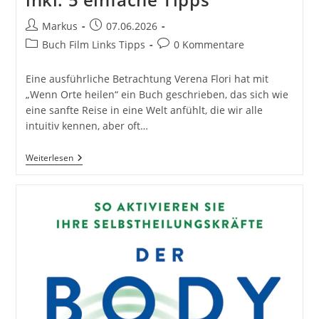
Beitrags-
Beitrag
Markus
07.06.2026
Autor:
veröffentlicht:
Beitrags-
Beitrags-
Buch Film Links Tipps
0 Kommentare
Kategorie:
Kommentare:
Eine ausführliche Betrachtung Verena Flori hat mit
„Wenn Orte heilen“ ein Buch geschrieben, das sich wie
eine sanfte Reise in eine Welt anfühlt, die wir alle
intuitiv kennen, aber oft…
Wenn
Weiterlesen
Orte
Heilen:
Die
Stille
Magie
Der
Energetischen
Reinigung
Von
Verena
Flori
Inkl.
5
Einfache