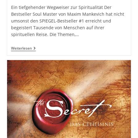
Ein tiefgehender Wegweiser zur Spiritualität Der
Bestseller Soul Master von Maxim Mankevich hat nicht
umsonst den SPIEGEL-Bestseller #1 erreicht und
begeistert Tausende von Menschen auf ihrer
spirituellen Reise. Die Themen,…
Soul
Weiterlesen
Master
–
Wie
Du
Deine
Seelenkräfte
Entfesselst
Und
Das
Universum
Auf
Deine
Seite
Bringst
(Spiritualität)
Von
Maxim
Mankevich