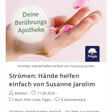
Strömen: Hände helfen einfach von Susanne Jarolim
Strömen: Hände helfen
einfach von Susanne Jarolim
Beitrags-
Beitrag
Markus
11.06.2026
Autor:
veröffentlicht:
Beitrags-
Beitrags-
Buch Film Links Tipps
0 Kommentare
Kategorie:
Kommentare:
Strömen: Hände helfen einfach – Ein Weg zur inneren