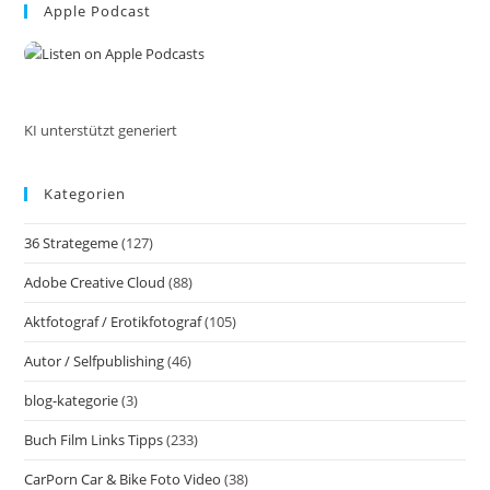
Nelson
Apple Podcast
clo
Autor
the
Des
Bestsellers
sea
Der
pan
Emotionscode
KI unterstützt generiert
Kategorien
36 Strategeme
(127)
Adobe Creative Cloud
(88)
Aktfotograf / Erotikfotograf
(105)
Autor / Selfpublishing
(46)
blog-kategorie
(3)
Buch Film Links Tipps
(233)
CarPorn Car & Bike Foto Video
(38)