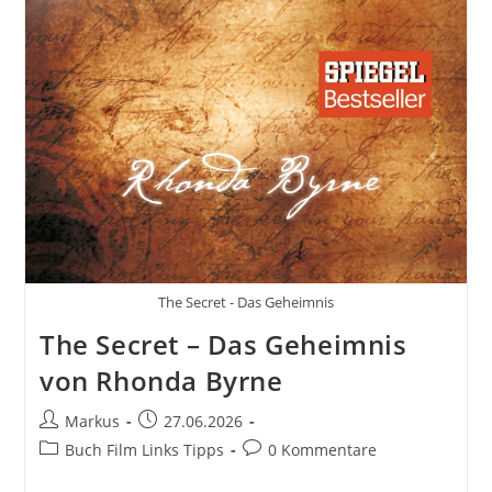
The Secret - Das Geheimnis
The Secret – Das Geheimnis
von Rhonda Byrne
Beitrags-
Beitrag
Markus
27.06.2026
Autor:
veröffentlicht:
Beitrags-
Beitrags-
Buch Film Links Tipps
0 Kommentare
Kategorie:
Kommentare: