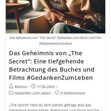
Das Geheimnis von "The Secret" Gedanken zum Buch und Film
#GedankenZumLeben
Das Geheimnis von „The
Secret“: Eine tiefgehende
Betrachtung des Buches und
Films #GedankenZumLeben
Beitrags-
Beitrag
Markus
17.06.2026
Autor:
veröffentlicht:
Beitrags-
Beitrags-
Gedanken zum Leben
0 Kommentare
Kategorie:
Kommentare:
„The Secret“ Hast du dich jemals gefragt, was das
Geheimnis hinter Erfolg, Wohlstand und Glück ist? Das