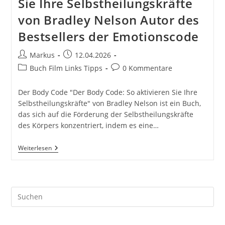
Sie Ihre Selbstheilungskräfte
von Bradley Nelson Autor des
Bestsellers der Emotionscode
Beitrags-
Beitrag
Markus
12.04.2026
Autor:
veröffentlicht:
Beitrags-
Beitrags-
Buch Film Links Tipps
0 Kommentare
Kategorie:
Kommentare:
Der Body Code "Der Body Code: So aktivieren Sie Ihre
Selbstheilungskräfte" von Bradley Nelson ist ein Buch,
das sich auf die Förderung der Selbstheilungskräfte
des Körpers konzentriert, indem es eine…
Der
Weiterlesen
Body
Code:
So
Aktivieren
Sie
Pre
Ihre
Selbstheilungskräfte
Es
Von
to
Bradley