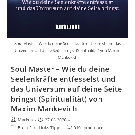
Soul Master - Wie du deine Seelenkräfte entfesselst und das
Universum auf deine Seite bringst (Spiritualität) von Maxim
Mankevich
Soul Master – Wie du deine
Seelenkräfte entfesselst und
das Universum auf deine Seite
bringst (Spiritualität) von
Maxim Mankevich
Beitrags-
Beitrag
Markus
27.06.2026
Autor:
veröffentlicht:
Beitrags-
Beitrags-
Buch Film Links Tipps
0 Kommentare
Kategorie:
Kommentare: