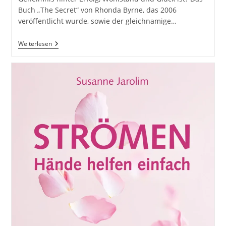
Buch „The Secret“ von Rhonda Byrne, das 2006
veröffentlicht wurde, sowie der gleichnamige…
Das
Weiterlesen
Geheimnis
Von
„The
Secret“:
Eine
Tiefgehende
Betrachtung
Des
Buches
Und
Films
#GedankenZumLeben