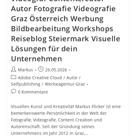
In
2012
Autor Fotografie Videografie
Werbeagentur
Marketingagentur
Graz Österreich Werbung
Bildbearbeitung Workshops
Reiseblog Steiermark Visuelle
Lösungen für dein
Unternehmen
Beitrags-
Beitrag
Markus
26.05.2026
Autor:
veröffentlicht:
Beitrags-
Adobe Creative Cloud
/
Autor /
Kategorie:
Selfpublishing
/
Werbeagentur Graz
Beitrags-
0 Kommentare
Kommentare:
Visuellen Kunst und Kreativität Markus Flicker ist eine
bemerkenswerte Persönlichkeit in der Welt der
Fotografie, Videografie, Content Creation und
Autorenschaft. Seit der Gründung seines
Unternehmens im Jahr 2012 in Graz,…