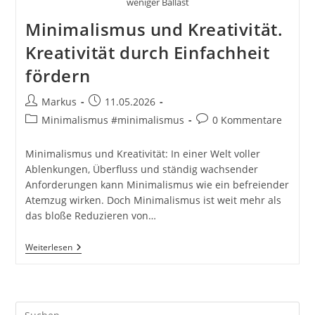
weniger Ballast
Minimalismus und Kreativität.
Kreativität durch Einfachheit
fördern
Beitrags-
Beitrag
Markus
11.05.2026
Autor:
veröffentlicht:
Beitrags-
Beitrags-
Minimalismus #minimalismus
0 Kommentare
Kategorie:
Kommentare:
Minimalismus und Kreativität: In einer Welt voller
Ablenkungen, Überfluss und ständig wachsender
Anforderungen kann Minimalismus wie ein befreiender
Atemzug wirken. Doch Minimalismus ist weit mehr als
das bloße Reduzieren von…
Minimalismus
Weiterlesen
Und
Kreativität.
Kreativität
Durch
Einfachheit
Pre
Fördern