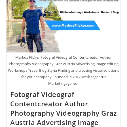
Autor
Fotografie
Videografie
Graz
Österreich
Werbung
Bildbearbeitung
Workshops
Reiseblog
Steiermark
Visuelle
Lösungen
Für
Markus Flicker Fotograf Videograf Contentcreator Author
Ihr
Unternehmen
Photography Videography Graz Austria Advertising Image editing
Finden
Workshops Travel Blog Styria Finding and creating visual solutions
Und
for your company Founded in 2012 Werbeagentur
Erstellen
Gegründet
Marketingagentur
2012
Werbeagentur
Fotograf Videograf
Marketingagentur
Contentcreator Author
Photography Videography Graz
Austria Advertising Image