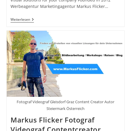
Werbeagentur Marketingagentur Markus Flicker…
Fotograf
Weiterlesen
Videograf
Contentcreator
Author
Photography
Videography
Graz
Austria
Advertising
Image
Editing
Workshops
Travel
Blog
Styria
Finding
And
Creating
Fotograf Videograf Gleisdorf Graz Content Creator Autor
Visual
Solutions
Steiermark Österreich
For
Your
Markus Flicker Fotograf
Company
Founded
Videograf Contentcreator