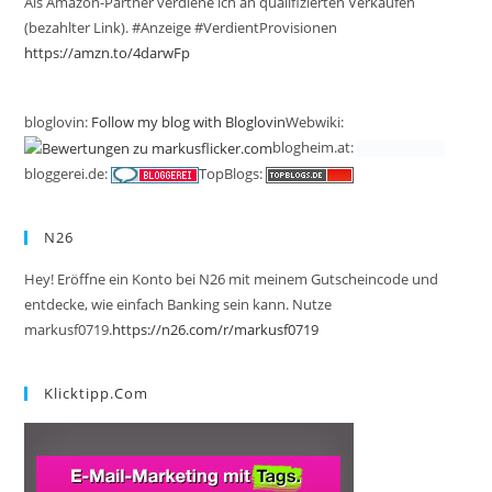
Als Amazon-Partner verdiene ich an qualifizierten Verkäufen
(bezahlter Link). #Anzeige #VerdientProvisionen
https://amzn.to/4darwFp
bloglovin:
Follow my blog with Bloglovin
Webwiki:
blogheim.at:
bloggerei.de:
TopBlogs:
N26
Hey! Eröffne ein Konto bei N26 mit meinem Gutscheincode und
entdecke, wie einfach Banking sein kann. Nutze
markusf0719.
https://n26.com/r/markusf0719
Klicktipp.com