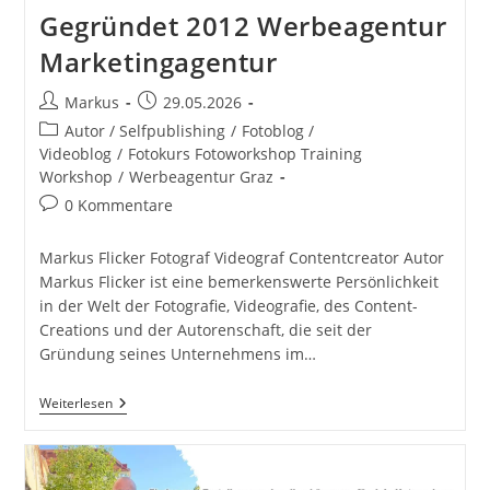
Gegründet 2012 Werbeagentur
Marketingagentur
Beitrags-
Beitrag
Markus
29.05.2026
Autor:
veröffentlicht:
Beitrags-
Autor / Selfpublishing
/
Fotoblog /
Kategorie:
Videoblog
/
Fotokurs Fotoworkshop Training
Workshop
/
Werbeagentur Graz
Beitrags-
0 Kommentare
Kommentare:
Markus Flicker Fotograf Videograf Contentcreator Autor
Markus Flicker ist eine bemerkenswerte Persönlichkeit
in der Welt der Fotografie, Videografie, des Content-
Creations und der Autorenschaft, die seit der
Gründung seines Unternehmens im…
Markus
Weiterlesen
Flicker
Fotograf
Videograf
Contentcreator