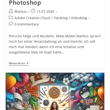
Photoshop
Beitrags-
Beitrag
Markus
15.07.2026
Autor:
veröffentlicht:
Beitrags-
Adobe Creative Cloud
/
Fotoblog / Videoblog
Kategorie:
Beitrags-
0 Kommentare
Kommentare:
Porsche Felge und Muskeln. Male Model Markus sprach
mich bei einer Veranstaltung an und meinte, ich soll
mich mal melden, wenn ich eine kreative und
ausgefallene Idee im Kopf hätte…
Male
Weiterlesen
Model
Im
Fotostudio
Mit
Porsche
Felge
Fotoshooting
Und
Bildbearbeitung
Hart
Aber