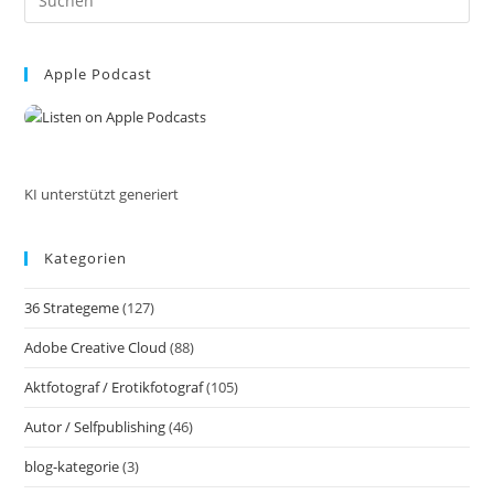
Es
to
Apple Podcast
clo
the
sea
pan
KI unterstützt generiert
Kategorien
36 Strategeme
(127)
Adobe Creative Cloud
(88)
Aktfotograf / Erotikfotograf
(105)
Autor / Selfpublishing
(46)
blog-kategorie
(3)