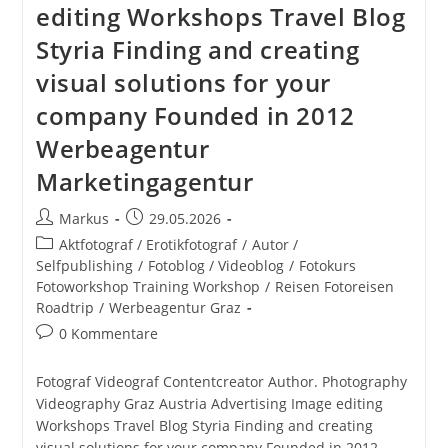
editing Workshops Travel Blog
Styria Finding and creating
visual solutions for your
company Founded in 2012
Werbeagentur
Marketingagentur
Beitrags-
Beitrag
Markus
29.05.2026
Autor:
veröffentlicht:
Beitrags-
Aktfotograf / Erotikfotograf
/
Autor /
Kategorie:
Selfpublishing
/
Fotoblog / Videoblog
/
Fotokurs
Fotoworkshop Training Workshop
/
Reisen Fotoreisen
Roadtrip
/
Werbeagentur Graz
Beitrags-
0 Kommentare
Kommentare:
Fotograf Videograf Contentcreator Author. Photography
Videography Graz Austria Advertising Image editing
Workshops Travel Blog Styria Finding and creating
visual solutions for your company Founded in 2012