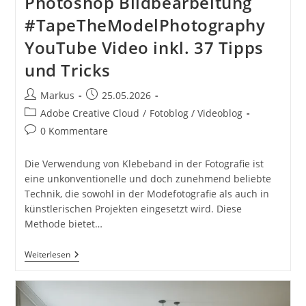
Photoshop Bildbearbeitung
#TapeTheModelPhotography
YouTube Video inkl. 37 Tipps
und Tricks
Beitrags-
Beitrag
Markus
25.05.2026
Autor:
veröffentlicht:
Beitrags-
Adobe Creative Cloud
/
Fotoblog / Videoblog
Kategorie:
Beitrags-
0 Kommentare
Kommentare:
Die Verwendung von Klebeband in der Fotografie ist
eine unkonventionelle und doch zunehmend beliebte
Technik, die sowohl in der Modefotografie als auch in
künstlerischen Projekten eingesetzt wird. Diese
Methode bietet…
Klebeband
Weiterlesen
Auf
Model
Adobe
Photoshop