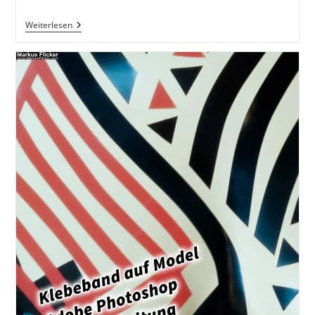
Markus
Weiterlesen
Flicker
Fotograf
Videograf
Contentcreator
Autor
Fotografie
Videografie
Graz
Österreich
Werbung
Bildbearbeitung
Workshops
Reiseblog
Steiermark
Visuelle
Lösungen
Für
Dein
Unternehmen