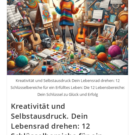
Herzlich!
Inkl.
37
Fototipps
Und
Bildideen.
Foto,
Bildbearbeitung,
Motorsport
Und
Muskeln
Adobe
Photoshop
Kreativität und Selbstausdruck Dein Lebensrad drehen: 12
Schlüsselbereiche für ein Erfülltes Leben: Die 12 Lebensbereiche:
Dein Schlüssel zu Glück und Erfolg
Kreativität und
Selbstausdruck. Dein
Lebensrad drehen: 12