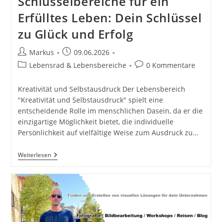
Schlüsselbereiche für ein
Erfülltes Leben: Dein Schlüssel
zu Glück und Erfolg
Beitrags-
Beitrag
Markus
09.06.2026
Autor:
veröffentlicht:
Beitrags-
Beitrags-
Lebensrad & Lebensbereiche
0 Kommentare
Kategorie:
Kommentare:
Kreativität und Selbstausdruck Der Lebensbereich
"Kreativität und Selbstausdruck" spielt eine
entscheidende Rolle im menschlichen Dasein, da er die
einzigartige Möglichkeit bietet, die individuelle
Persönlichkeit auf vielfältige Weise zum Ausdruck zu…
Kreativität
Weiterlesen
Und
Selbstausdruck.
Dein
Lebensrad
Drehen:
12
Schlüsselbereiche
Für