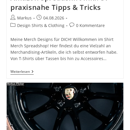
praxisnahe Tipps & Tricks
Beitrags-
Beitrag
Markus
04.08.2026
Autor:
veröffentlicht:
Beitrags-
Beitrags-
Design Shirts & Clothing
0 Kommentare
Kategorie:
Kommentare:
Meine Merch Designs für DICH! Willkommen im Shirt
Merch Spreadshop! Hier findest du eine Vielzahl an
Merchandising-Artikeln, die ich selbst entworfen habe.
Von T-Shirts über Tassen bis hin zu Accessoires…
T-
Weiterlesen
Shirt
Merch
Design
Shop
Amazon
Spreadshirt
Inkl.
37
Praxisnahe
Tipps
&
Tricks