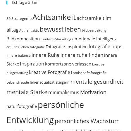
Schlagwörter
Achtsamkeit
achtsamkeit im
36 Strategeme
bewusst leben
alltag
bildbearbeitung
Authentizität
Bildkomposition
emotionale Intelligenz
Content-Marketing
fotografie tipps
Fotografie-Inspiration
erfülltes Leben
fotografie
innere Ruhe
innere ruhe finden
innere
innere balance
Inspiration
Stärke
komfortzone verlassen
kreative
kreative Fotografie
Landschaftsfotografie
bildgestaltung
mentale gesundheit
Lebensfreude
lebensqualität steigern
mentale Stärke
Motivation
minimalismus
persönliche
naturfotografie
Entwicklung
persönliches Wachstum