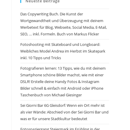
Neueste Beiträge
Das Copywriting Buch. Die Kunst der
Wortgewandtheit und Überzeugung mit deinem
Werbetext für Blog, Webseite, Social Media, E-Mail,
SEO, … inkl. Formeln. Buch von Markus Flicker
Fotoshooting mit Skateboard und Longboard:
Weibliches Model Andrea im Herbst im Skatepark
inkl. 10 Tipps und Tricks
Fotografieren lernen: 13 Tipps, wie du mit deinem
Smartphone schöne Bilder machst, wie mit einer
DSLR! Erstelle deine Handy Fotos & Instagram
Bilder schnell & einfach mit Android oder iPhone
Taschenbuch von Michael Giesinger
Sei Giorni Bar 6G Gleisdorf: Wenn ein Ort mehr ist
als vier Wände: Abschied von der Sei Gior­ni Bar und
was er für unsere Stadtkultur bedeutet
Fotospaziergang Steiermark im Frühling in der