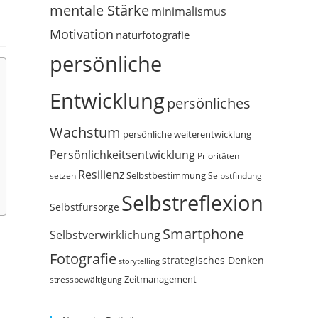
mentale Stärke
minimalismus
Motivation
naturfotografie
persönliche
Entwicklung
persönliches
Wachstum
persönliche weiterentwicklung
Persönlichkeitsentwicklung
Prioritäten
Resilienz
Selbstbestimmung
setzen
Selbstfindung
Selbstreflexion
Selbstfürsorge
Smartphone
Selbstverwirklichung
Fotografie
strategisches Denken
storytelling
Zeitmanagement
stressbewältigung