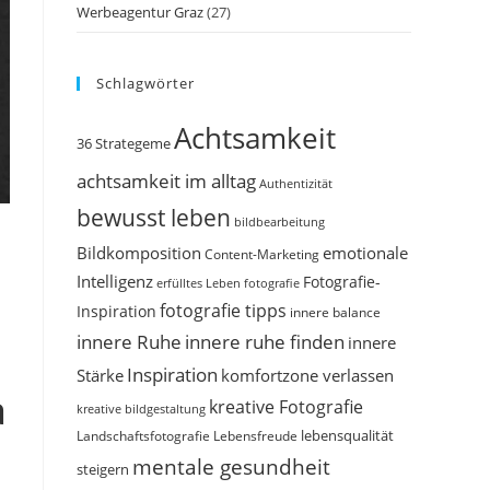
Werbeagentur Graz
(27)
Schlagwörter
Achtsamkeit
36 Strategeme
achtsamkeit im alltag
Authentizität
bewusst leben
bildbearbeitung
Bildkomposition
emotionale
Content-Marketing
Intelligenz
Fotografie-
erfülltes Leben
fotografie
fotografie tipps
Inspiration
innere balance
innere Ruhe
innere ruhe finden
innere
Inspiration
Stärke
komfortzone verlassen
a
kreative Fotografie
kreative bildgestaltung
Landschaftsfotografie
Lebensfreude
lebensqualität
mentale gesundheit
steigern