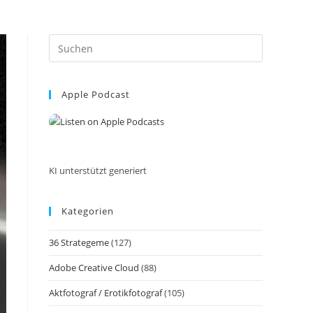
Press
Escape
to
Apple Podcast
close
the
search
panel.
KI unterstützt generiert
Kategorien
36 Strategeme
(127)
Adobe Creative Cloud
(88)
Aktfotograf / Erotikfotograf
(105)