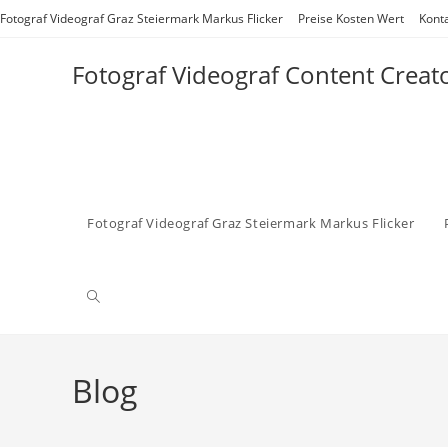
Zum
Fotograf Videograf Graz Steiermark Markus Flicker
Preise Kosten Wert
Kont
Inhalt
springen
Fotograf Videograf Content Creat
Fotograf Videograf Graz Steiermark Markus Flicker
Website-
Suche
Blog
umschalten