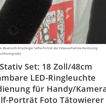
tiv Bluetooth-Empfänger Selfie-Porträt der Videoaufnahme #unboxing
unboxingvideo
tativ Set: 18 Zoll/48cm
mbare LED-Ringleuchte
edienung für Handy/Kamer
lf-Porträt Foto Tätowierer