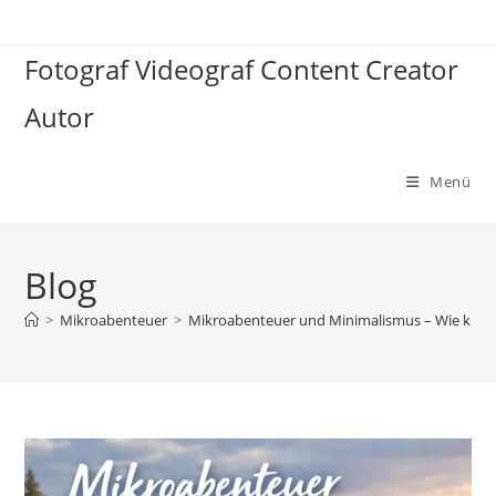
Zum
Inhalt
Fotograf Videograf Content Creator
springen
Autor
Menü
Blog
>
Mikroabenteuer
>
Mikroabenteuer und Minimalismus – Wie kleine 