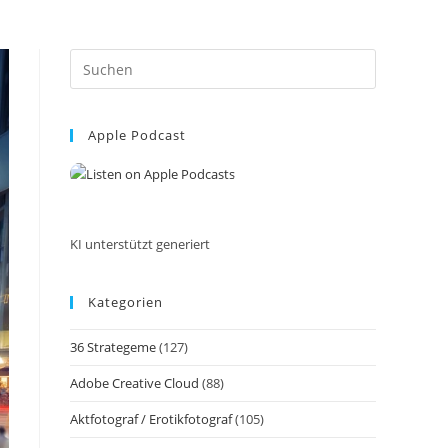
Press
Escape
to
Apple Podcast
close
the
search
panel.
KI unterstützt generiert
Kategorien
36 Strategeme
(127)
Adobe Creative Cloud
(88)
Aktfotograf / Erotikfotograf
(105)