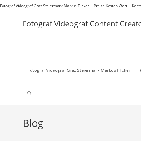
Zum
Fotograf Videograf Graz Steiermark Markus Flicker
Preise Kosten Wert
Kont
Inhalt
springen
Fotograf Videograf Content Creat
Fotograf Videograf Graz Steiermark Markus Flicker
Website-
Suche
Blog
umschalten