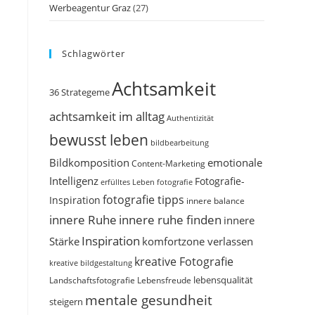
Werbeagentur Graz
(27)
Schlagwörter
Achtsamkeit
36 Strategeme
achtsamkeit im alltag
Authentizität
bewusst leben
bildbearbeitung
Bildkomposition
emotionale
Content-Marketing
Intelligenz
Fotografie-
erfülltes Leben
fotografie
fotografie tipps
Inspiration
innere balance
innere Ruhe
innere ruhe finden
innere
Inspiration
Stärke
komfortzone verlassen
kreative Fotografie
kreative bildgestaltung
Landschaftsfotografie
Lebensfreude
lebensqualität
mentale gesundheit
steigern