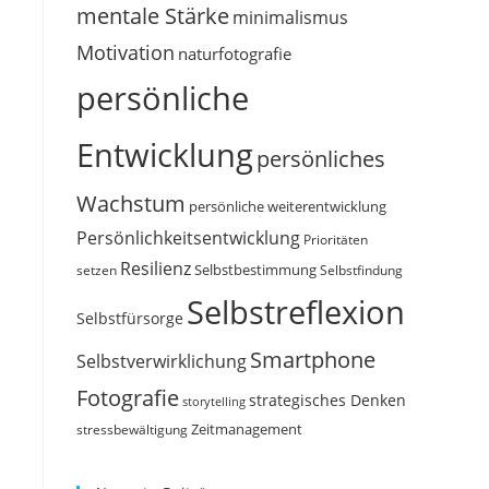
mentale Stärke
minimalismus
Motivation
naturfotografie
persönliche
Entwicklung
persönliches
Wachstum
persönliche weiterentwicklung
Persönlichkeitsentwicklung
Prioritäten
Resilienz
Selbstbestimmung
setzen
Selbstfindung
Selbstreflexion
Selbstfürsorge
Smartphone
Selbstverwirklichung
Fotografie
strategisches Denken
storytelling
Zeitmanagement
stressbewältigung