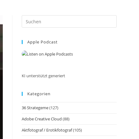
Press
Escape
to
Apple Podcast
close
the
search
panel.
KI unterstützt generiert
Kategorien
36 Strategeme
(127)
Adobe Creative Cloud
(88)
Aktfotograf / Erotikfotograf
(105)