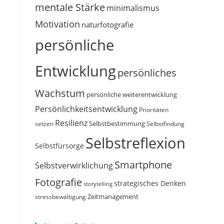
mentale Stärke
minimalismus
Motivation
naturfotografie
persönliche
Entwicklung
persönliches
Wachstum
persönliche weiterentwicklung
Persönlichkeitsentwicklung
Prioritäten
Resilienz
Selbstbestimmung
setzen
Selbstfindung
Selbstreflexion
Selbstfürsorge
Smartphone
Selbstverwirklichung
Fotografie
strategisches Denken
storytelling
Zeitmanagement
stressbewältigung