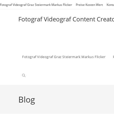
Zum
Fotograf Videograf Graz Steiermark Markus Flicker
Preise Kosten Wert
Kont
Inhalt
springen
Fotograf Videograf Content Creat
Fotograf Videograf Graz Steiermark Markus Flicker
Website-
Suche
Blog
umschalten