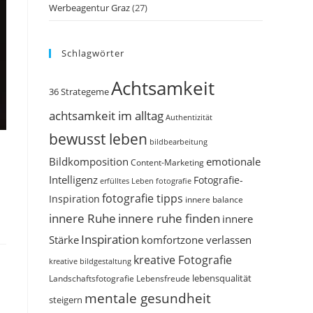
Werbeagentur Graz
(27)
Schlagwörter
Achtsamkeit
36 Strategeme
achtsamkeit im alltag
Authentizität
bewusst leben
bildbearbeitung
Bildkomposition
emotionale
Content-Marketing
Intelligenz
Fotografie-
erfülltes Leben
fotografie
fotografie tipps
Inspiration
innere balance
innere Ruhe
innere ruhe finden
innere
Inspiration
Stärke
komfortzone verlassen
kreative Fotografie
kreative bildgestaltung
Landschaftsfotografie
Lebensfreude
lebensqualität
mentale gesundheit
steigern