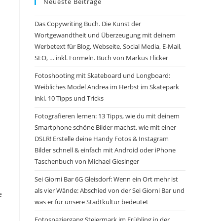
Neueste Beiträge
Das Copywriting Buch. Die Kunst der
Wortgewandtheit und Überzeugung mit deinem
Werbetext für Blog, Webseite, Social Media, E-Mail,
SEO, … inkl. Formeln. Buch von Markus Flicker
Fotoshooting mit Skateboard und Longboard:
Weibliches Model Andrea im Herbst im Skatepark
inkl. 10 Tipps und Tricks
Fotografieren lernen: 13 Tipps, wie du mit deinem
Smartphone schöne Bilder machst, wie mit einer
DSLR! Erstelle deine Handy Fotos & Instagram
Bilder schnell & einfach mit Android oder iPhone
Taschenbuch von Michael Giesinger
Sei Giorni Bar 6G Gleisdorf: Wenn ein Ort mehr ist
als vier Wände: Abschied von der Sei Gior­ni Bar und
e
was er für unsere Stadtkultur bedeutet
Fotospaziergang Steiermark im Frühling in der