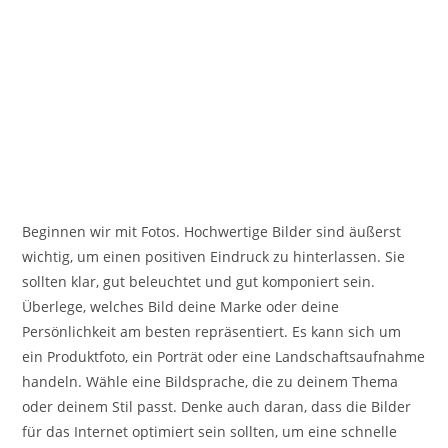
Beginnen wir mit Fotos. Hochwertige Bilder sind äußerst
wichtig, um einen positiven Eindruck zu hinterlassen. Sie
sollten klar, gut beleuchtet und gut komponiert sein.
Überlege, welches Bild deine Marke oder deine
Persönlichkeit am besten repräsentiert. Es kann sich um
ein Produktfoto, ein Porträt oder eine Landschaftsaufnahme
handeln. Wähle eine Bildsprache, die zu deinem Thema
oder deinem Stil passt. Denke auch daran, dass die Bilder
für das Internet optimiert sein sollten, um eine schnelle