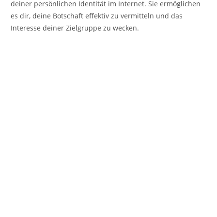
deiner persönlichen Identität im Internet. Sie ermöglichen
es dir, deine Botschaft effektiv zu vermitteln und das
Interesse deiner Zielgruppe zu wecken.