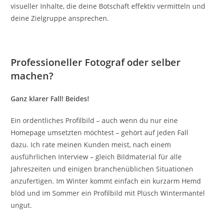
visueller Inhalte, die deine Botschaft effektiv vermitteln und
deine Zielgruppe ansprechen.
Professioneller Fotograf oder selber
machen?
Ganz klarer Fall! Beides!
Ein ordentliches Profilbild – auch wenn du nur eine
Homepage umsetzten möchtest – gehört auf jeden Fall
dazu. Ich rate meinen Kunden meist, nach einem
ausführlichen Interview – gleich Bildmaterial für alle
Jahreszeiten und einigen branchenüblichen Situationen
anzufertigen. Im Winter kommt einfach ein kurzarm Hemd
blöd und im Sommer ein Profilbild mit Plüsch Wintermantel
ungut.