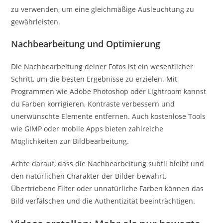
zu verwenden, um eine gleichmäßige Ausleuchtung zu
gewährleisten.
Nachbearbeitung und Optimierung
Die Nachbearbeitung deiner Fotos ist ein wesentlicher
Schritt, um die besten Ergebnisse zu erzielen. Mit
Programmen wie Adobe Photoshop oder Lightroom kannst
du Farben korrigieren, Kontraste verbessern und
unerwünschte Elemente entfernen. Auch kostenlose Tools
wie GIMP oder mobile Apps bieten zahlreiche
Möglichkeiten zur Bildbearbeitung.
Achte darauf, dass die Nachbearbeitung subtil bleibt und
den natürlichen Charakter der Bilder bewahrt.
Übertriebene Filter oder unnatürliche Farben können das
Bild verfälschen und die Authentizität beeinträchtigen.