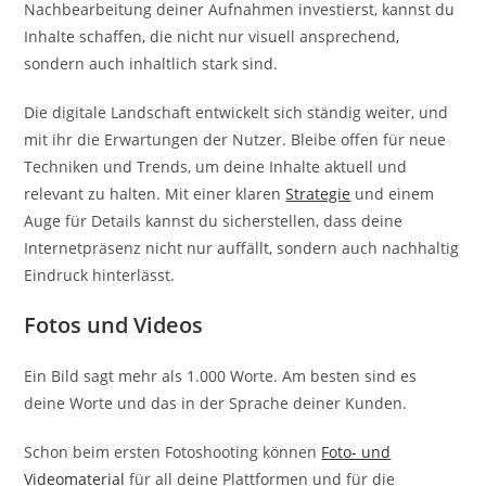
Nachbearbeitung deiner Aufnahmen investierst, kannst du
Inhalte schaffen, die nicht nur visuell ansprechend,
sondern auch inhaltlich stark sind.
Die digitale Landschaft entwickelt sich ständig weiter, und
mit ihr die Erwartungen der Nutzer. Bleibe offen für neue
Techniken und Trends, um deine Inhalte aktuell und
relevant zu halten. Mit einer klaren
Strategie
und einem
Auge für Details kannst du sicherstellen, dass deine
Internetpräsenz nicht nur auffällt, sondern auch nachhaltig
Eindruck hinterlässt.
Fotos und Videos
Ein Bild sagt mehr als 1.000 Worte. Am besten sind es
deine Worte und das in der Sprache deiner Kunden.
Schon beim ersten Fotoshooting können
Foto- und
Videomaterial
für all deine Plattformen und für die