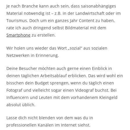
Je nach Branche kann auch sein, dass saisonabhängiges
Material notwendig ist – z.B. in der Landwirtschaft oder im
Tourismus. Doch um ein ganzes Jahr Content zu haben,
rate ich auch dringend selbst Bildmaterial mit dem
Smartphone
zu erstellen.
Wir holen uns wieder das Wort „sozial“ aus sozialen
Netzwerken in Erinnerung.
Deine Besucher möchten auch gerne einen Einblick in
deinen täglichen Arbeitsablauf erblicken. Das wird wohl ein
bisschen dein Budget sprengen, wenn du täglich einen
Fotograf und vielleicht sogar einen Videograf buchst. Bei
Influencern und Leuten mit dem vorhandenem Kleingeld
absolut üblich.
Lasse dich nicht blenden von dem was du in
professionellen Kanälen im Internet siehst.