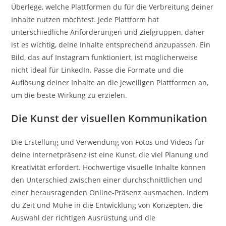
Überlege, welche Plattformen du für die Verbreitung deiner
Inhalte nutzen möchtest. Jede Plattform hat
unterschiedliche Anforderungen und Zielgruppen, daher
ist es wichtig, deine Inhalte entsprechend anzupassen. Ein
Bild, das auf Instagram funktioniert, ist möglicherweise
nicht ideal für LinkedIn. Passe die Formate und die
Auflösung deiner Inhalte an die jeweiligen Plattformen an,
um die beste Wirkung zu erzielen.
Die Kunst der visuellen Kommunikation
Die Erstellung und Verwendung von Fotos und Videos für
deine Internetpräsenz ist eine Kunst, die viel Planung und
Kreativität erfordert. Hochwertige visuelle Inhalte können
den Unterschied zwischen einer durchschnittlichen und
einer herausragenden Online-Präsenz ausmachen. Indem
du Zeit und Mühe in die Entwicklung von Konzepten, die
Auswahl der richtigen Ausrüstung und die