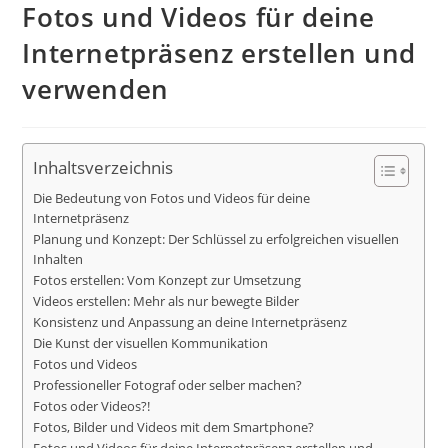
Fotos und Videos für deine
Internetpräsenz erstellen und
verwenden
Inhaltsverzeichnis
Die Bedeutung von Fotos und Videos für deine
Internetpräsenz
Planung und Konzept: Der Schlüssel zu erfolgreichen visuellen
Inhalten
Fotos erstellen: Vom Konzept zur Umsetzung
Videos erstellen: Mehr als nur bewegte Bilder
Konsistenz und Anpassung an deine Internetpräsenz
Die Kunst der visuellen Kommunikation
Fotos und Videos
Professioneller Fotograf oder selber machen?
Fotos oder Videos?!
Fotos, Bilder und Videos mit dem Smartphone?