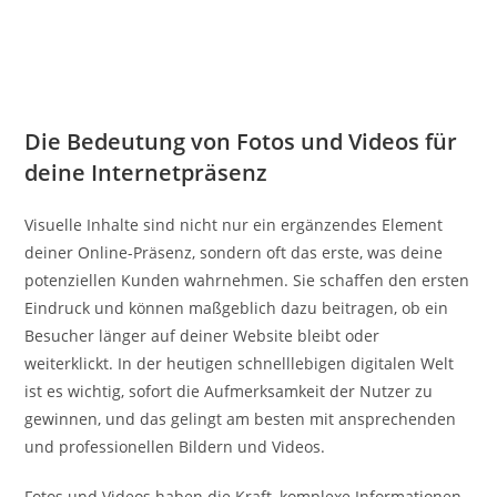
Die Bedeutung von Fotos und Videos für
deine Internetpräsenz
Visuelle Inhalte sind nicht nur ein ergänzendes Element
deiner Online-Präsenz, sondern oft das erste, was deine
potenziellen Kunden wahrnehmen. Sie schaffen den ersten
Eindruck und können maßgeblich dazu beitragen, ob ein
Besucher länger auf deiner Website bleibt oder
weiterklickt. In der heutigen schnelllebigen digitalen Welt
ist es wichtig, sofort die Aufmerksamkeit der Nutzer zu
gewinnen, und das gelingt am besten mit ansprechenden
und professionellen Bildern und Videos.
Fotos und Videos haben die Kraft, komplexe Informationen