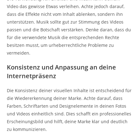
Video das gewisse Etwas verleihen. Achte jedoch darauf,
dass die Effekte nicht vom Inhalt ablenken, sondern ihn
unterstützen. Musik sollte gut zur Stimmung des Videos
passen und die Botschaft verstärken. Denke daran, dass du
für die verwendete Musik die entsprechenden Rechte
besitzen musst, um urheberrechtliche Probleme zu
vermeiden.
Konsistenz und Anpassung an deine
Internetpräsenz
Die Konsistenz deiner visuellen Inhalte ist entscheidend für
die Wiedererkennung deiner Marke. Achte darauf, dass
Farben, Schriftarten und Designelemente in deinen Fotos
und Videos einheitlich sind. Dies schafft ein professionelles
Erscheinungsbild und hilft, deine Marke klar und deutlich
zu kommunizieren.