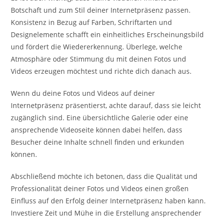
Botschaft und zum Stil deiner Internetpräsenz passen.
Konsistenz in Bezug auf Farben, Schriftarten und
Designelemente schafft ein einheitliches Erscheinungsbild
und fördert die Wiedererkennung. Überlege, welche
Atmosphäre oder Stimmung du mit deinen Fotos und
Videos erzeugen möchtest und richte dich danach aus.
Wenn du deine Fotos und Videos auf deiner
Internetpräsenz präsentierst, achte darauf, dass sie leicht
zugänglich sind. Eine übersichtliche Galerie oder eine
ansprechende Videoseite können dabei helfen, dass
Besucher deine Inhalte schnell finden und erkunden
können.
Abschließend möchte ich betonen, dass die Qualität und
Professionalität deiner Fotos und Videos einen großen
Einfluss auf den Erfolg deiner Internetpräsenz haben kann.
Investiere Zeit und Mühe in die Erstellung ansprechender