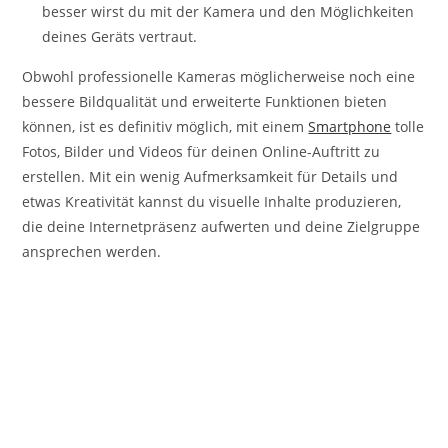
besser wirst du mit der Kamera und den Möglichkeiten
deines Geräts vertraut.
Obwohl professionelle Kameras möglicherweise noch eine
bessere Bildqualität und erweiterte Funktionen bieten
können, ist es definitiv möglich, mit einem
Smartphone
tolle
Fotos, Bilder und Videos für deinen Online-Auftritt zu
erstellen. Mit ein wenig Aufmerksamkeit für Details und
etwas Kreativität kannst du visuelle Inhalte produzieren,
die deine Internetpräsenz aufwerten und deine Zielgruppe
ansprechen werden.