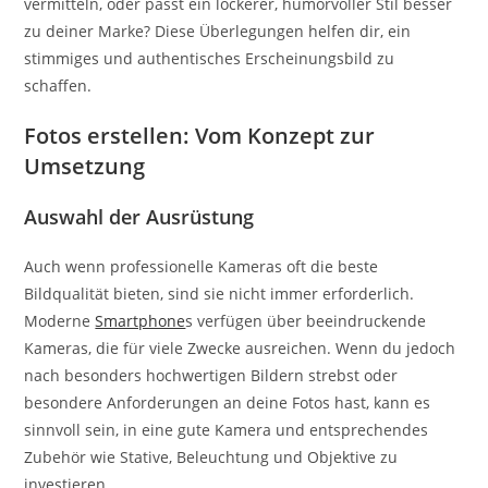
vermitteln, oder passt ein lockerer, humorvoller Stil besser
zu deiner Marke? Diese Überlegungen helfen dir, ein
stimmiges und authentisches Erscheinungsbild zu
schaffen.
Fotos erstellen: Vom Konzept zur
Umsetzung
Auswahl der Ausrüstung
Auch wenn professionelle Kameras oft die beste
Bildqualität bieten, sind sie nicht immer erforderlich.
Moderne
Smartphone
s verfügen über beeindruckende
Kameras, die für viele Zwecke ausreichen. Wenn du jedoch
nach besonders hochwertigen Bildern strebst oder
besondere Anforderungen an deine Fotos hast, kann es
sinnvoll sein, in eine gute Kamera und entsprechendes
Zubehör wie Stative, Beleuchtung und Objektive zu
investieren.