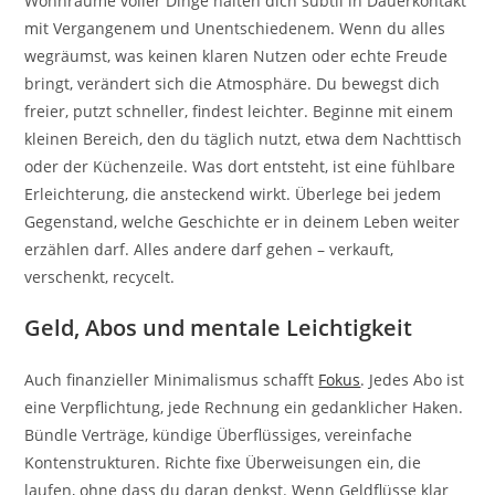
Wohnräume voller Dinge halten dich subtil in Dauerkontakt
mit Vergangenem und Unentschiedenem. Wenn du alles
wegräumst, was keinen klaren Nutzen oder echte Freude
bringt, verändert sich die Atmosphäre. Du bewegst dich
freier, putzt schneller, findest leichter. Beginne mit einem
kleinen Bereich, den du täglich nutzt, etwa dem Nachttisch
oder der Küchenzeile. Was dort entsteht, ist eine fühlbare
Erleichterung, die ansteckend wirkt. Überlege bei jedem
Gegenstand, welche Geschichte er in deinem Leben weiter
erzählen darf. Alles andere darf gehen – verkauft,
verschenkt, recycelt.
Geld, Abos und mentale Leichtigkeit
Auch finanzieller Minimalismus schafft
Fokus
. Jedes Abo ist
eine Verpflichtung, jede Rechnung ein gedanklicher Haken.
Bündle Verträge, kündige Überflüssiges, vereinfache
Kontenstrukturen. Richte fixe Überweisungen ein, die
laufen, ohne dass du daran denkst. Wenn Geldflüsse klar