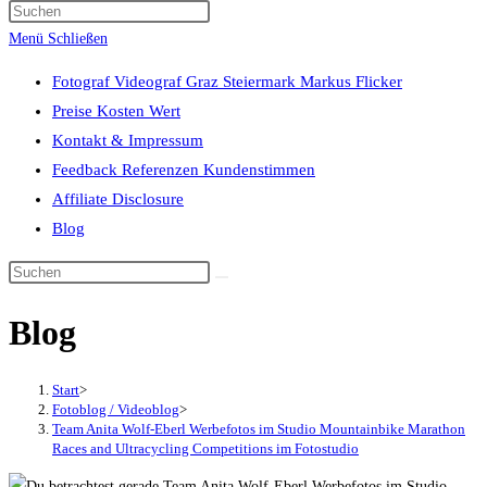
Press
umschalten
Escape
Menü
Schließen
to
Fotograf Videograf Graz Steiermark Markus Flicker
close
Preise Kosten Wert
the
Kontakt & Impressum
search
Feedback Referenzen Kundenstimmen
panel.
Affiliate Disclosure
Blog
Diese
Website
Blog
durchsuchen
Start
>
Fotoblog / Videoblog
>
Team Anita Wolf-Eberl Werbefotos im Studio Mountainbike Marathon
Races and Ultracycling Competitions im Fotostudio