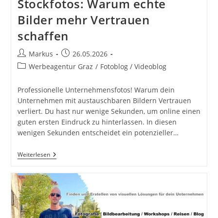
Stockfotos: Warum echte
Bilder mehr Vertrauen
schaffen
Beitrags-
Beitrag
Markus
26.05.2026
Autor:
veröffentlicht:
Beitrags-
Werbeagentur Graz
/
Fotoblog / Videoblog
Kategorie:
Professionelle Unternehmensfotos! Warum dein
Unternehmen mit austauschbaren Bildern Vertrauen
verliert. Du hast nur wenige Sekunden, um online einen
guten ersten Eindruck zu hinterlassen. In diesen
wenigen Sekunden entscheidet ein potenzieller…
Professionelle
Weiterlesen
Unternehmensfotos
Statt
Stockfotos:
Warum
Echte
Bilder
Mehr
Vertrauen