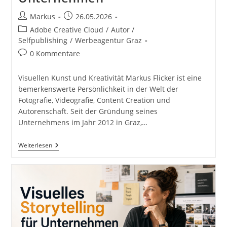
Beitrags-
Beitrag
Markus
26.05.2026
Autor:
veröffentlicht:
Beitrags-
Adobe Creative Cloud
/
Autor /
Kategorie:
Selfpublishing
/
Werbeagentur Graz
Beitrags-
0 Kommentare
Kommentare:
Visuellen Kunst und Kreativität Markus Flicker ist eine
bemerkenswerte Persönlichkeit in der Welt der
Fotografie, Videografie, Content Creation und
Autorenschaft. Seit der Gründung seines
Unternehmens im Jahr 2012 in Graz,…
Markus
Weiterlesen
Flicker
Fotograf
Videograf
Contentcreator
Autor
Fotografie
Videografie
Graz
Österreich
Werbung