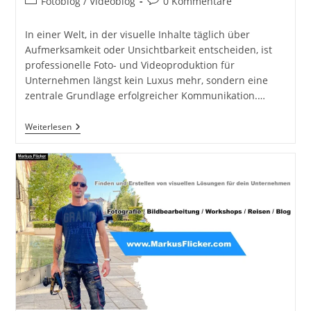
Beitrags-
Beitrags-
Fotoblog / Videoblog
0 Kommentare
Kategorie:
Kommentare:
In einer Welt, in der visuelle Inhalte täglich über
Aufmerksamkeit oder Unsichtbarkeit entscheiden, ist
professionelle Foto- und Videoproduktion für
Unternehmen längst kein Luxus mehr, sondern eine
zentrale Grundlage erfolgreicher Kommunikation.…
Foto-
Weiterlesen
&
Videoproduktion
Für
Unternehmen
In
Graz
&
Der
Steiermark