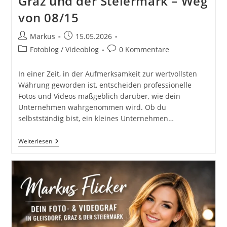
Graz und der Steiermark – Weg
von 08/15
Beitrags-
Beitrag
Markus
15.05.2026
Autor:
veröffentlicht:
Beitrags-
Beitrags-
Fotoblog / Videoblog
0 Kommentare
Kategorie:
Kommentare:
In einer Zeit, in der Aufmerksamkeit zur wertvollsten
Währung geworden ist, entscheiden professionelle
Fotos und Videos maßgeblich darüber, wie dein
Unternehmen wahrgenommen wird. Ob du
selbstständig bist, ein kleines Unternehmen…
Fotos
Weiterlesen
Und
Videos
Für
Unternehmen
Und
Selbstständige
–
Mehr
Sichtbarkeit,
Mehr