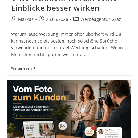
Einblicke besser wirken
Beitrags-
Beitrag
Beitrags-
Markus
25.05.2026
Werbeagentur Graz
Autor:
veröffentlicht:
Kategorie:
Warum laute Werbung immer öfter überhört wird Du
kannst noch so oft posten, noch so schöne Sprüche
verwenden und noch so viel Werbung schalten. Wenn
Menschen nicht spüren, wer hinter…
Authentisches
Weiterlesen
Marketing
Für
Unternehmen:
Warum
Echte
Einblicke
Besser
Wirken