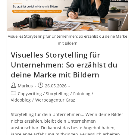
Bildbearbeitung
Workshops
Reiseblog
Steiermark
Visuelle
Lösungen
Für
Visuelles Storytelling für Unternehmen: So erzählst du deine Marke
Dein
Unternehmen
mit Bildern
Visuelles Storytelling für
Unternehmen: So erzählst du
deine Marke mit Bildern
Beitrags-
Beitrag
Markus
26.05.2026
Autor:
veröffentlicht:
Beitrags-
Copywriting / Storytelling
/
Fotoblog /
Kategorie:
Videoblog
/
Werbeagentur Graz
Storytelling für dein Unternehmen... Wenn deine Bilder
nichts erzählen, bleibt dein Unternehmen
austauschbar. Du kannst das beste Angebot haben,
jahrelange Erfahrung mitbringen, verlässlich arbeiten