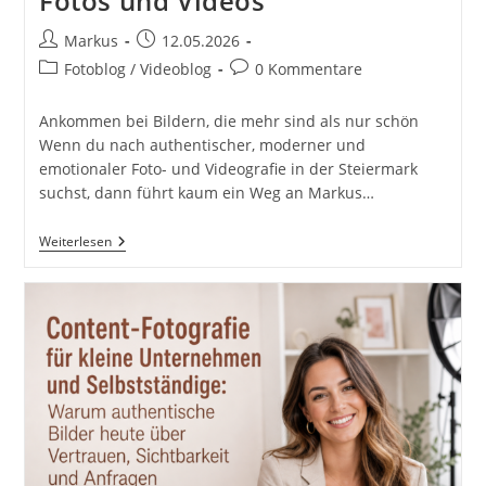
Fotos und Videos
Beitrags-
Beitrag
Markus
12.05.2026
Autor:
veröffentlicht:
Beitrags-
Beitrags-
Fotoblog / Videoblog
0 Kommentare
Kategorie:
Kommentare:
Ankommen bei Bildern, die mehr sind als nur schön
Wenn du nach authentischer, moderner und
emotionaler Foto- und Videografie in der Steiermark
suchst, dann führt kaum ein Weg an Markus…
Markus
Weiterlesen
Flicker
–
Dein
Foto-
&
Videograf
In
Gleisdorf,
Graz
&
Der
Steiermark.
Weg
Von