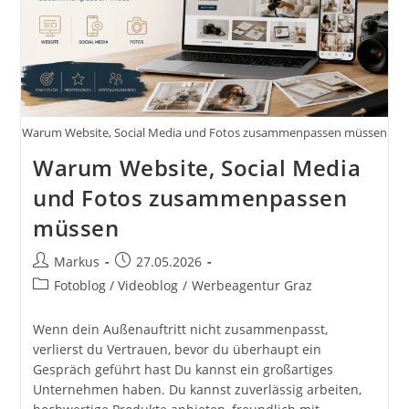
Und
Erstellt
Visuelle
Lösungen
Für
Dein
Unternehmen
Warum Website, Social Media und Fotos zusammenpassen müssen
Warum Website, Social Media
und Fotos zusammenpassen
müssen
Beitrags-
Beitrag
Markus
27.05.2026
Autor:
veröffentlicht:
Beitrags-
Fotoblog / Videoblog
/
Werbeagentur Graz
Kategorie:
Wenn dein Außenauftritt nicht zusammenpasst,
verlierst du Vertrauen, bevor du überhaupt ein
Gespräch geführt hast Du kannst ein großartiges
Unternehmen haben. Du kannst zuverlässig arbeiten,