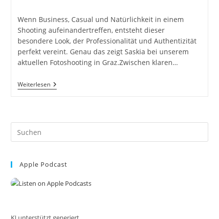
Kategorie:
Kommentare:
Wenn Business, Casual und Natürlichkeit in einem
Shooting aufeinandertreffen, entsteht dieser
besondere Look, der Professionalität und Authentizität
perfekt vereint. Genau das zeigt Saskia bei unserem
aktuellen Fotoshooting in Graz.Zwischen klaren…
Business
Weiterlesen
Casual
Trifft
Auf
Natürlichkeit
–
Pre
Shooting
Mit
Es
Saskia
to
P.
In
Apple Podcast
clo
Graz
the
Inkl.
37
sea
Praktische
pan
Tipps
&
Tricks
KI unterstützt generiert