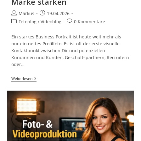
Marke stärken
Beitrags-
Beitrag
Markus
19.04.2026
Autor:
veröffentlicht:
Beitrags-
Beitrags-
Fotoblog / Videoblog
0 Kommentare
Kategorie:
Kommentare:
Ein starkes Business Portrait ist heute weit mehr als
nur ein nettes Profilfoto. Es ist oft der erste visuelle
Kontaktpunkt zwischen Dir und potenziellen
Kundinnen und Kunden, Geschäftspartnern, Recruitern
oder…
Business
Weiterlesen
Portrait
Shooting
In
Graz:
So
Entstehen
Professionelle
Bilder,
Die
Vertrauen
Schaffen
Und