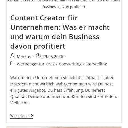
Content Creator für Unternehmen: Was er macht und warum dein
Business davon profitiert
Content Creator für
Unternehmen: Was er macht
und warum dein Business
davon profitiert
Beitrags-
Beitrag
Markus
29.05.2026
Autor:
veröffentlicht:
Beitrags-
Werbeagentur Graz
/
Copywriting / Storytelling
Kategorie:
Warum dein Unternehmen vielleicht sichtbar ist, aber
trotzdem nicht wirklich wahrgenommen wird Du hast
ein gutes Angebot. Du hast Erfahrung. Du lieferst
Qualität. Deine Kundinnen und Kunden sind zufrieden.
Vielleicht…
Content
Weiterlesen
Creator
Für