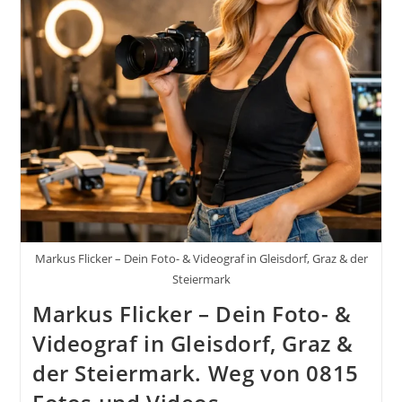
Vertrauen,
Mehr
Umsatz
In
Gleisdorf,
Graz
Und
Der
Steiermark
–
Weg
Von
08/15
Markus Flicker – Dein Foto- & Videograf in Gleisdorf, Graz & der
Steiermark
Markus Flicker – Dein Foto- &
Videograf in Gleisdorf, Graz &
der Steiermark. Weg von 0815