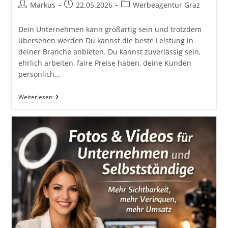
Beitrags-
Beitrag
Beitrags-
Markus
22.05.2026
Werbeagentur Graz
Autor:
veröffentlicht:
Kategorie:
Dein Unternehmen kann großartig sein und trotzdem
übersehen werden Du kannst die beste Leistung in
deiner Branche anbieten. Du kannst zuverlässig sein,
ehrlich arbeiten, faire Preise haben, deine Kunden
persönlich…
Warum
Weiterlesen
Dein
Unternehmen
Sichtbar
Sein
Muss,
Bevor
Kunden
Dir
Vertrauen