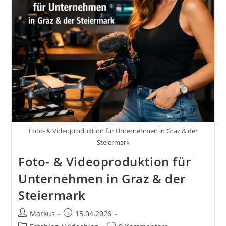
Deine
Marke
Stärken
Foto- & Videoproduktion für Unternehmen in Graz & der
Steiermark
Foto- & Videoproduktion für
Unternehmen in Graz & der
Steiermark
Beitrags-
Beitrag
Markus
15.04.2026
Autor:
veröffentlicht: