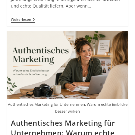
und echte Qualität liefern. Aber wenn…
Visuelles
Weiterlesen
Storytelling
Für
Unternehmen:
So
Erzählst
Du
Deine
Marke
Mit
Bildern
Authentisches Marketing für Unternehmen: Warum echte Einblicke
besser wirken
Authentisches Marketing für
Unternehmen: Warum echte