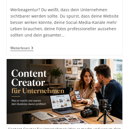
Autor:
veröffentlicht:
Kategorie:
Werbeagentur? Du weißt, dass dein Unternehmen
sichtbarer werden sollte. Du spürst, dass deine Website
besser wirken könnte, deine Social-Media-Kanäle mehr
Leben brauchen, deine Fotos professioneller aussehen
sollten und dein gesamter…
Werbeagentur,
Weiterlesen
Kreativagentur,
Digitalagentur
Oder
Content
Creator:
Was
Braucht
Dein
Unternehmen
Wirklich?