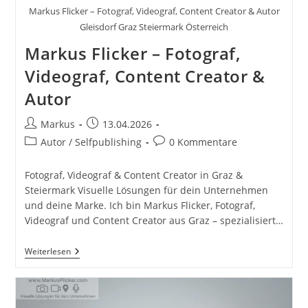
Markus Flicker – Fotograf, Videograf, Content Creator & Autor
Gleisdorf Graz Steiermark Österreich
Markus Flicker – Fotograf,
Videograf, Content Creator &
Autor
Beitrags-
Beitrag
Markus
13.04.2026
Autor:
veröffentlicht:
Beitrags-
Beitrags-
Autor / Selfpublishing
0 Kommentare
Kategorie:
Kommentare:
Fotograf, Videograf & Content Creator in Graz &
Steiermark Visuelle Lösungen für dein Unternehmen
und deine Marke. Ich bin Markus Flicker, Fotograf,
Videograf und Content Creator aus Graz – spezialisiert…
Markus
Weiterlesen
Flicker
–
Fotograf,
Videograf,
Content