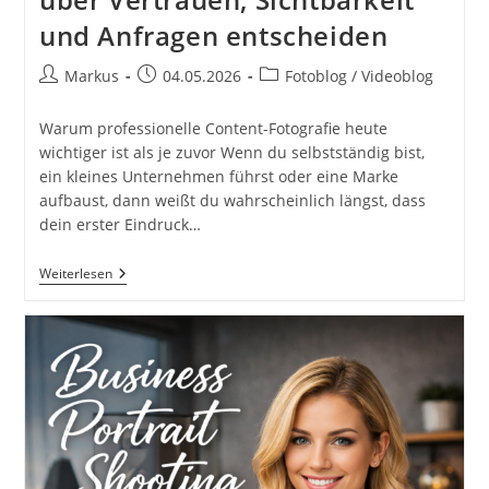
und Anfragen entscheiden
Beitrags-
Beitrag
Beitrags-
Markus
04.05.2026
Fotoblog / Videoblog
Autor:
veröffentlicht:
Kategorie:
Warum professionelle Content-Fotografie heute
wichtiger ist als je zuvor Wenn du selbstständig bist,
ein kleines Unternehmen führst oder eine Marke
aufbaust, dann weißt du wahrscheinlich längst, dass
dein erster Eindruck…
Content
Weiterlesen
Fotografie
Für
Kleine
Unternehmen
Und
Selbstständige:
Warum
Authentische
Bilder
Heute
Über
Vertrauen,