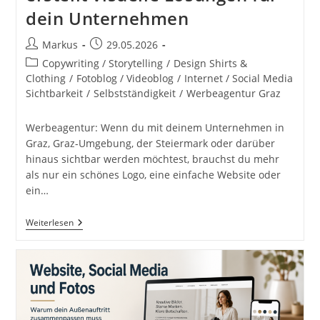
dein Unternehmen
Beitrags-
Beitrag
Markus
29.05.2026
Autor:
veröffentlicht:
Beitrags-
Copywriting / Storytelling
/
Design Shirts &
Kategorie:
Clothing
/
Fotoblog / Videoblog
/
Internet / Social Media
Sichtbarkeit
/
Selbstständigkeit
/
Werbeagentur Graz
Werbeagentur: Wenn du mit deinem Unternehmen in
Graz, Graz-Umgebung, der Steiermark oder darüber
hinaus sichtbar werden möchtest, brauchst du mehr
als nur ein schönes Logo, eine einfache Website oder
ein…
Werbeagentur
Weiterlesen
Graz
Und
Umgebung:
Content
Creator
Markus
Flicker
Findet