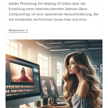
Adobe Photoshop Ein Making-Of Video über die
Erstellung eines beeindruckenden Batman-Bane
Compositings ist eine spannende Herausforderung, die
viel Kreativität, technisches Know-how und eine…
Kreatives
Weiterlesen
Making-
Of
Video
DC
Batman
Bane
Bildbearbeitung
Compositing
Adobe
Photoshop
Inkl.
10
Tipps