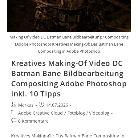
Making Of Video DC Batman Bane Bildbearbeitung / Compositing
[Adobe Photoshop] Kreatives Making-Of: Das Batman Bane
Compositing in Adobe Photoshop
Kreatives Making-Of Video DC
Batman Bane Bildbearbeitung
Compositing Adobe Photoshop
inkl. 10 Tipps
Beitrags-
Beitrag
Markus
14.07.2026
Autor:
veröffentlicht:
Beitrags-
Adobe Creative Cloud
/
Fotoblog / Videoblog
Kategorie:
Beitrags-
0 Kommentare
Kommentare:
Kreatives Making-Of: Das Batman Bane Compositing in