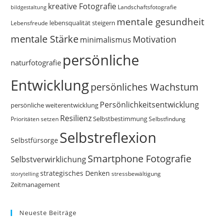
kreative Fotografie
Landschaftsfotografie
bildgestaltung
mentale gesundheit
Lebensfreude
lebensqualität steigern
mentale Stärke
Motivation
minimalismus
persönliche
naturfotografie
Entwicklung
persönliches Wachstum
Persönlichkeitsentwicklung
persönliche weiterentwicklung
Resilienz
Selbstbestimmung
Prioritäten setzen
Selbstfindung
Selbstreflexion
Selbstfürsorge
Smartphone Fotografie
Selbstverwirklichung
strategisches Denken
storytelling
stressbewältigung
Zeitmanagement
Neueste Beiträge