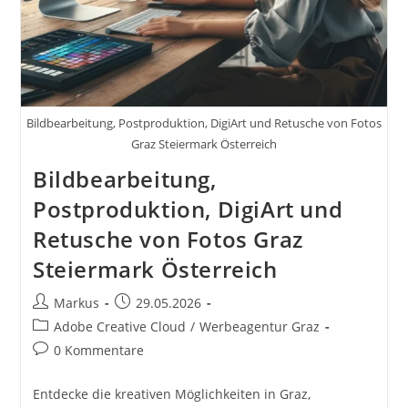
Bildbearbeitung, Postproduktion, DigiArt und Retusche von Fotos
Graz Steiermark Österreich
Bildbearbeitung,
Postproduktion, DigiArt und
Retusche von Fotos Graz
Steiermark Österreich
Beitrags-
Beitrag
Markus
29.05.2026
Autor:
veröffentlicht:
Beitrags-
Adobe Creative Cloud
/
Werbeagentur Graz
Kategorie:
Beitrags-
0 Kommentare
Kommentare:
Entdecke die kreativen Möglichkeiten in Graz,