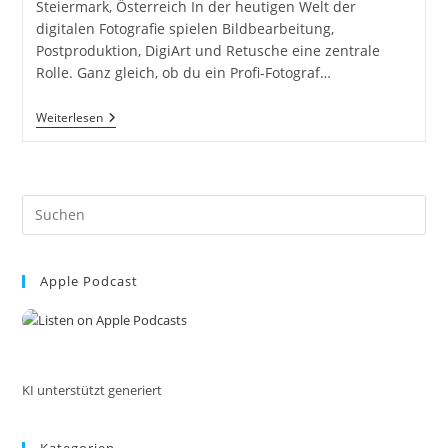
Steiermark, Österreich In der heutigen Welt der
digitalen Fotografie spielen Bildbearbeitung,
Postproduktion, DigiArt und Retusche eine zentrale
Rolle. Ganz gleich, ob du ein Profi-Fotograf…
Bildbearbeitung,
Weiterlesen
Postproduktion,
DigiArt
Und
Retusche
Von
Pre
Fotos
Graz
Es
Steiermark
to
Österreich
Apple Podcast
clo
the
sea
pan
KI unterstützt generiert
Kategorien