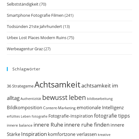
Selbstständigkeit
(70)
Smartphone Fotografie Filmen
(241)
Todsünden 21ste Jahrhundert
(13)
Urbex Lost Places Modern Ruins
(75)
Werbeagentur Graz
(27)
Schlagwörter
Achtsamkeit
achtsamkeit im
36 Strategeme
bewusst leben
alltag
bildbearbeitung
Authentizität
Bildkomposition
emotionale Intelligenz
Content-Marketing
fotografie tipps
Fotografie-Inspiration
erfülltes Leben
fotografie
innere Ruhe
innere ruhe finden
innere
innere balance
Inspiration
Stärke
komfortzone verlassen
kreative