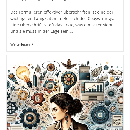
Kategorie:
Kommentare:
Das Formulieren effektiver Überschriften ist eine der
wichtigsten Fähigkeiten im Bereich des Copywritings.
Eine Überschrift ist oft das Erste, was ein Leser sieht,
und sie muss in der Lage sein,…
Formulierung
Weiterlesen
Effektiver
Überschriften.
Wichtigkeit
Eines
Starken
Einstiegs.
Methoden
Zur
Leserbindung.
Das
Copywriting
Buch.
Die
Kunst
Der
Wortgewandtheit
Und
Überzeugung