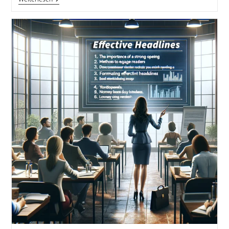
Wichtiger
Begriffe.
Empfohlene
Ressourcen
Und
Werkzeuge.
Das
Copywriting
Buch.
Die
Kunst
Der
Wortgewandtheit
Und
Überzeugung
Mit
Deinem
Werbetext