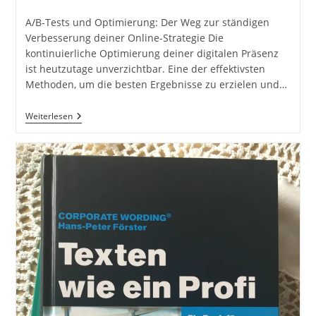
Kategorie:
Kommentare:
A/B-Tests und Optimierung: Der Weg zur ständigen
Verbesserung deiner Online-Strategie Die
kontinuierliche Optimierung deiner digitalen Präsenz
ist heutzutage unverzichtbar. Eine der effektivsten
Methoden, um die besten Ergebnisse zu erzielen und…
A/B-
Weiterlesen
Tests
Und
Optimierung.
Einführung
In
A/B-
Tests.
Iterative
Verbesserungen
Und
Messung