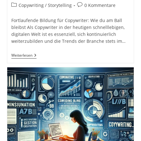
Autor:
veröffentlicht:
Beitrags-
Beitrags-
Copywriting / Storytelling
0 Kommentare
Kategorie:
Kommentare:
Fortlaufende Bildung für Copywriter: Wie du am Ball
bleibst Als Copywriter in der heutigen schnelllebigen,
digitalen Welt ist es essenziell, sich kontinuierlich
weiterzubilden und die Trends der Branche stets im…
Fortlaufende
Weiterlesen
Bildung
Und
Trends.
Wichtige
Ressourcen
Für
Copywriter.
Bleiben
Sie
Auf
Dem
Laufenden
Mit
Branchentrends