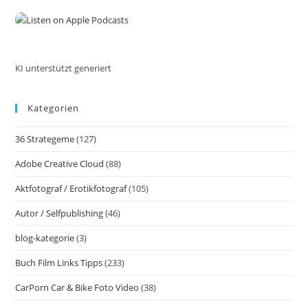
Über
the
5.000
Wortideen
sea
Zum
pan
Nachschlagen
Von
Hans-
KI unterstützt generiert
Peter
Förster
Kategorien
36 Strategeme
(127)
Adobe Creative Cloud
(88)
Aktfotograf / Erotikfotograf
(105)
Autor / Selfpublishing
(46)
blog-kategorie
(3)
Buch Film Links Tipps
(233)
CarPorn Car & Bike Foto Video
(38)