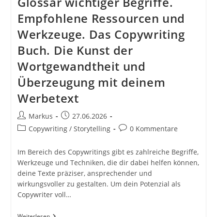
Glossar wichtiger Begriffe.
Empfohlene Ressourcen und
Werkzeuge. Das Copywriting
Buch. Die Kunst der
Wortgewandtheit und
Überzeugung mit deinem
Werbetext
Beitrags-
Beitrag
Markus
27.06.2026
Autor:
veröffentlicht:
Beitrags-
Beitrags-
Copywriting / Storytelling
0 Kommentare
Kategorie:
Kommentare:
Im Bereich des Copywritings gibt es zahlreiche Begriffe,
Werkzeuge und Techniken, die dir dabei helfen können,
deine Texte präziser, ansprechender und
wirkungsvoller zu gestalten. Um dein Potenzial als
Copywriter voll…
Glossar
Weiterlesen