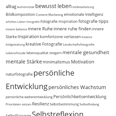
bewusst leben
alltag
bildbearbeitung
Authentizität
Bildkomposition
emotionale Intelligenz
Content-Marketing
fotografie tipps
Fotografie-Inspiration
erfülltes Leben
fotografie
innere Ruhe
innere ruhe finden
innere
innere balance
Inspiration
Stärke
komfortzone verlassen
kreative
kreative Fotografie
Landschaftsfotografie
bildgestaltung
mentale gesundheit
Lebensfreude
lebensqualität steigern
mentale Stärke
Motivation
minimalismus
persönliche
naturfotografie
Entwicklung
persönliches Wachstum
Persönlichkeitsentwicklung
persönliche weiterentwicklung
Resilienz
Selbstbestimmung
Prioritäten setzen
Selbstfindung
Selbstreflexion
Selbstfürsorge