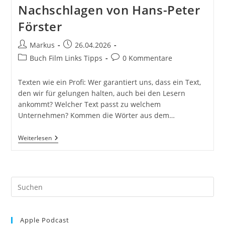
Nachschlagen von Hans-Peter
Förster
Beitrags-
Beitrag
Markus
26.04.2026
Autor:
veröffentlicht:
Beitrags-
Beitrags-
Buch Film Links Tipps
0 Kommentare
Kategorie:
Kommentare:
Texten wie ein Profi: Wer garantiert uns, dass ein Text,
den wir für gelungen halten, auch bei den Lesern
ankommt? Welcher Text passt zu welchem
Unternehmen? Kommen die Wörter aus dem…
Texten
Weiterlesen
Wie
Ein
Profi:
Ein
Buch
Pre
Für
Einsteiger
Es
Und
to
Könner.
Mit
Apple Podcast
clo