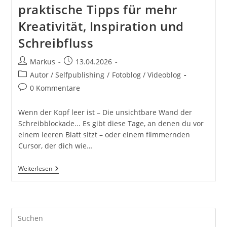
praktische Tipps für mehr
Kreativität, Inspiration und
Schreibfluss
Beitrags-
Beitrag
Markus
13.04.2026
Autor:
veröffentlicht:
Beitrags-
Autor / Selfpublishing
/
Fotoblog / Videoblog
Kategorie:
Beitrags-
0 Kommentare
Kommentare:
Wenn der Kopf leer ist – Die unsichtbare Wand der
Schreibblockade... Es gibt diese Tage, an denen du vor
einem leeren Blatt sitzt – oder einem flimmernden
Cursor, der dich wie…
Schreibblockade
Weiterlesen
Lösen:
37
Praktische
Tipps
Für
Pre
Mehr
Kreativität,
Es