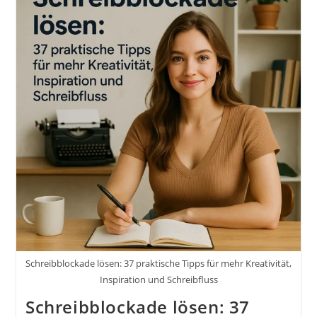
Für
Einsteiger
Und
Könner.
Mit
Über
5.000
Wortideen
Zum
Nachschlagen
Von
Hans-
Peter
Förster
Schreibblockade lösen: 37 praktische Tipps für mehr Kreativität,
Inspiration und Schreibfluss
Schreibblockade lösen: 37