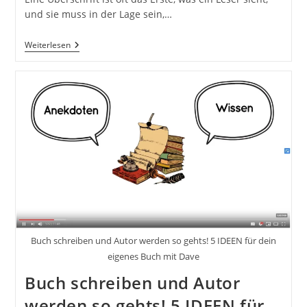
und sie muss in der Lage sein,…
Formulierung
Weiterlesen
Effektiver
Überschriften.
Wichtigkeit
Eines
Starken
Einstiegs.
Methoden
Zur
Leserbindung.
Das
Copywriting
Buch.
Die
Kunst
Der
Wortgewandtheit
Und
Buch schreiben und Autor werden so gehts! 5 IDEEN für dein
Überzeugung
Mit
eigenes Buch mit Dave
Deinem
Werbetext
Buch schreiben und Autor
Inkl.
37
werden so gehts! 5 IDEEN für