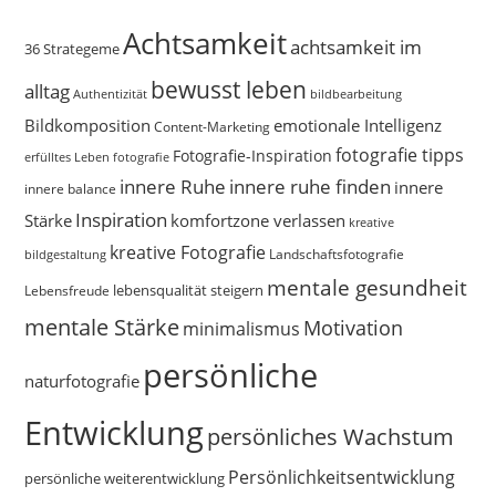
Achtsamkeit
achtsamkeit im
36 Strategeme
bewusst leben
alltag
bildbearbeitung
Authentizität
Bildkomposition
emotionale Intelligenz
Content-Marketing
fotografie tipps
Fotografie-Inspiration
erfülltes Leben
fotografie
innere Ruhe
innere ruhe finden
innere
innere balance
Inspiration
Stärke
komfortzone verlassen
kreative
kreative Fotografie
Landschaftsfotografie
bildgestaltung
mentale gesundheit
Lebensfreude
lebensqualität steigern
mentale Stärke
Motivation
minimalismus
persönliche
naturfotografie
Entwicklung
persönliches Wachstum
Persönlichkeitsentwicklung
persönliche weiterentwicklung