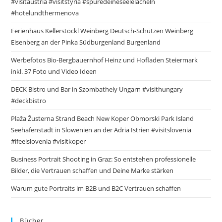
#visitaustria #visitstyria #spüredeineseelelächeln
#hotelundthermenova
Ferienhaus Kellerstöckl Weinberg Deutsch-Schützen Weinberg
Eisenberg an der Pinka Südburgenland Burgenland
Werbefotos Bio-Bergbauernhof Heinz und Hofladen Steiermark
inkl. 37 Foto und Video Ideen
DECK Bistro und Bar in Szombathely Ungarn #visithungary
#deckbistro
Plaža Žusterna Strand Beach New Koper Obmorski Park Island
Seehafenstadt in Slowenien an der Adria Istrien #visitslovenia
#ifeelslovenia #visitkoper
Business Portrait Shooting in Graz: So entstehen professionelle
Bilder, die Vertrauen schaffen und Deine Marke stärken
Warum gute Portraits im B2B und B2C Vertrauen schaffen
Bücher