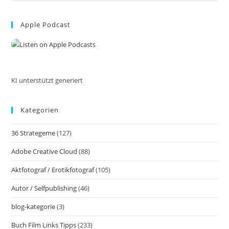
Inspiration
to
Und
Schreibfluss
Apple Podcast
clo
the
sea
pan
KI unterstützt generiert
Kategorien
36 Strategeme
(127)
Adobe Creative Cloud
(88)
Aktfotograf / Erotikfotograf
(105)
Autor / Selfpublishing
(46)
blog-kategorie
(3)
Buch Film Links Tipps
(233)